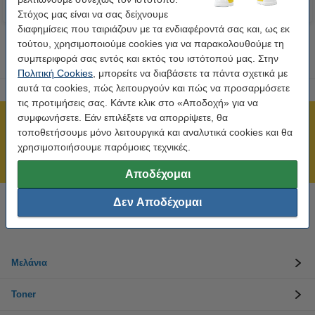
Στόχος μας είναι να σας δείχνουμε
διαφημίσεις που ταιριάζουν με τα ενδιαφέροντά σας και, ως εκ
τούτου, χρησιμοποιούμε cookies για να παρακολουθούμε τη
συμπεριφορά σας εντός και εκτός του ιστότοπού μας. Στην
Πολιτική Cookies
, μπορείτε να διαβάσετε τα πάντα σχετικά με
αυτά τα cookies, πώς λειτουργούν και πώς να προσαρμόσετε
τις προτιμήσεις σας. Κάντε κλικ στο «Αποδοχή» για να
συμφωνήσετε. Εάν επιλέξετε να απορρίψετε, θα
Πιστοποίηση ISO
τοποθετήσουμε μόνο λειτουργικά και αναλυτικά cookies και θα
Άμεση αποστολή!
χρησιμοποιήσουμε παρόμοιες τεχνικές.
211 19 98 568
Αποδέχομαι
Δεν Αποδέχομαι
Χρειάζεσαι βοήθεια; Κάλεσε στο 211 19 98 568
Δευτέρα έως Παρασκευή: 10:00 π.μ. - 5:30 μ.μ
Μελάνια
Toner