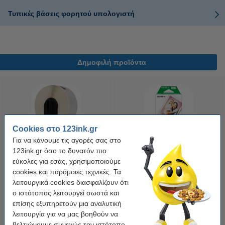
Τυπικές βάσεις φορητού υπολογιστή
Δημοφιλή προϊόντα
Cookies στο 123ink.gr
Για να κάνουμε τις αγορές σας στο
123ink.gr όσο το δυνατόν πιο
Η έκδοση 123ink αντικαθιστά το
Fujifilm Instax Mini (20 φύλλα)
εύκολες για εσάς, χρησιμοποιούμε
Αυτοκόλλητο Θερμικό Χαρτί
cookies και παρόμοιες τεχνικές. Τα
Ρολό Brother DK-22210 30,48m
λειτουργικά cookies διασφαλίζουν ότι
x 29mm
6,50 €
21,90 €
ο ιστότοπος λειτουργεί σωστά και
Συμπ. 24% ΦΠΑ
Συμπ. 24% ΦΠΑ
επίσης εξυπηρετούν μια αναλυτική
λειτουργία για να μας βοηθούν να
βελτιώνουμε συνεχώς τον ιστότοπο.