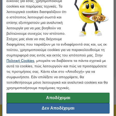
εύκολες για εσάς, χρησιμοποιούμε
cookies και παρόμοιες τεχνικές. Τα
λειτουργικά cookies διασφαλίζουν ότι
ο ιστότοπος λειτουργεί σωστά και
επίσης εξυπηρετούν μια αναλυτική
λειτουργία για να μας βοηθούν να
Δίφυλλα Πλαστικοποίησης
Α4 θήκη πλαστικοποίησης 125
βελτιώνουμε συνεχώς τον ιστότοπο.
123ink 2 x 80 micron A4 100τμχ
micron | γυαλιστερό |
Στόχος μας είναι να σας δείχνουμε
Συσκευασία 123ink 100τεμ
διαφημίσεις που ταιριάζουν με τα ενδιαφέροντά σας και, ως εκ
τούτου, χρησιμοποιούμε cookies για να παρακολουθούμε τη
9,95 €
14,90 €
Συμπ. 24% ΦΠΑ
Συμπ. 24% ΦΠΑ
συμπεριφορά σας εντός και εκτός του ιστότοπού μας. Στην
Πολιτική Cookies
, μπορείτε να διαβάσετε τα πάντα σχετικά με
αυτά τα cookies, πώς λειτουργούν και πώς να προσαρμόσετε
τις προτιμήσεις σας. Κάντε κλικ στο «Αποδοχή» για να
συμφωνήσετε. Εάν επιλέξετε να απορρίψετε, θα
τοποθετήσουμε μόνο λειτουργικά και αναλυτικά cookies και θα
χρησιμοποιήσουμε παρόμοιες τεχνικές.
Αποδέχομαι
Δεν Αποδέχομαι
Πιστοποίηση ISO