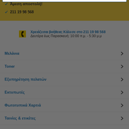
Άμεση αποστολή!
211 19 98 568
Χρειάζεσαι βοήθεια; Κάλεσε στο 211 19 98 568
Δευτέρα έως Παρασκευή: 10:00 π.μ. - 5:30 μ.μ
Μελάνια
Toner
Εξυπηρέτηση πελατών
Εκτυπωτές
Φωτοτυπικά Χαρτιά
Ταινίες & ετικέτες