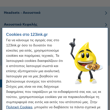
Headsets - Ακουστικά
Ακουστικά Κεφαλής
Cookies στο 123ink.gr
Handsfree
Για να κάνουμε τις αγορές σας στο
123ink.gr όσο το δυνατόν πιο
Ηχεία
εύκολες για εσάς, χρησιμοποιούμε
cookies και παρόμοιες τεχνικές. Τα
Gaming Headsets
λειτουργικά cookies διασφαλίζουν ότι
ο ιστότοπος λειτουργεί σωστά και
επίσης εξυπηρετούν μια αναλυτική
λειτουργία για να μας βοηθούν να
βελτιώνουμε συνεχώς τον ιστότοπο.
Δημοφιλή προϊόντα
Στόχος μας είναι να σας δείχνουμε
διαφημίσεις που ταιριάζουν με τα ενδιαφέροντά σας και, ως εκ
τούτου, χρησιμοποιούμε cookies για να παρακολουθούμε τη
συμπεριφορά σας εντός και εκτός του ιστότοπού μας. Στην
Πολιτική Cookies
, μπορείτε να διαβάσετε τα πάντα σχετικά με