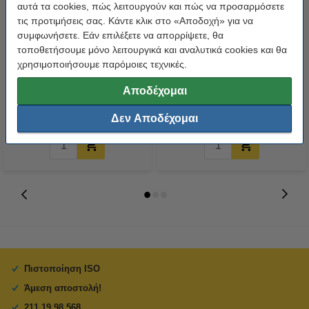
αυτά τα cookies, πώς λειτουργούν και πώς να προσαρμόσετε
τις προτιμήσεις σας. Κάντε κλικ στο «Αποδοχή» για να
συμφωνήσετε. Εάν επιλέξετε να απορρίψετε, θα
τοποθετήσουμε μόνο λειτουργικά και αναλυτικά cookies και θα
Headset H110 Logitech Ανθρακί
Ηχεία Logitech 2.1 Z313 Black
χρησιμοποιήσουμε παρόμοιες τεχνικές.
Αποδέχομαι
8,90 €
58,90 €
Συμπ. 24% ΦΠΑ
Συμπ. 24% ΦΠΑ
Δεν Αποδέχομαι
Πιστοποίηση ISO
Άμεση αποστολή!
211 19 98 568