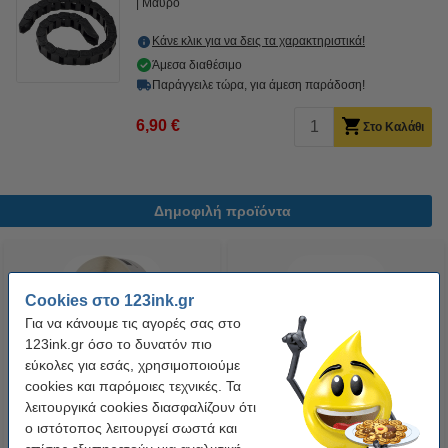
Μαύρο
Κάνε κλικ για να δεις τα χαρακτηριστικά!
Άμεσα διαθέσιμο
Παράγγειλε τώρα, για άμεση παράδοση!
6,90 €
Στο Καλάθι
Δημοφιλή προϊόντα
Cookies στο 123ink.gr
Για να κάνουμε τις αγορές σας στο
123ink.gr όσο το δυνατόν πιο
εύκολες για εσάς, χρησιμοποιούμε
cookies και παρόμοιες τεχνικές. Τα
Η έκδοση 123ink αντικαθιστά το
Συμβατή Ταινία Dymo S0720530
λειτουργικά cookies διασφαλίζουν ότι
Αυτοκόλλητο Θερμικό Χαρτί
/ 45013 7m x 12mm Black on
ο ιστότοπος λειτουργεί σωστά και
Ρολό Brother DK-22210 30,48m
White (123ink)