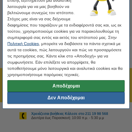
επίσης εξυπηρετούν μια αναλυτική
x 29mm
λειτουργία για να μας βοηθούν να
6,50 €
8,90 €
Συμπ. 24% ΦΠΑ
Συμπ. 24% ΦΠΑ
βελτιώνουμε συνεχώς τον ιστότοπο.
Στόχος μας είναι να σας δείχνουμε
διαφημίσεις που ταιριάζουν με τα ενδιαφέροντά σας και, ως εκ
τούτου, χρησιμοποιούμε cookies για να παρακολουθούμε τη
συμπεριφορά σας εντός και εκτός του ιστότοπού μας. Στην
Πολιτική Cookies
, μπορείτε να διαβάσετε τα πάντα σχετικά με
αυτά τα cookies, πώς λειτουργούν και πώς να προσαρμόσετε
τις προτιμήσεις σας. Κάντε κλικ στο «Αποδοχή» για να
συμφωνήσετε. Εάν επιλέξετε να απορρίψετε, θα
τοποθετήσουμε μόνο λειτουργικά και αναλυτικά cookies και θα
χρησιμοποιήσουμε παρόμοιες τεχνικές.
Πιστοποίηση ISO
Άμεση αποστολή!
Αποδέχομαι
211 19 98 568
Δεν Αποδέχομαι
Χρειάζεσαι βοήθεια; Κάλεσε στο 211 19 98 568
Δευτέρα έως Παρασκευή: 10:00 π.μ. - 5:30 μ.μ