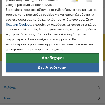
Στόχος μας είναι να σας δείχνουμε
διαφημίσεις που ταιριάζουν με τα ενδιαφέροντά σας και, ως εκ
τούτου, χρησιμοποιούμε cookies για να παρακολουθούμε τη
συμπεριφορά σας εντός και εκτός του ιστότοπού μας. Στην
Πολιτική Cookies
, μπορείτε να διαβάσετε τα πάντα σχετικά με
αυτά τα cookies, πώς λειτουργούν και πώς να προσαρμόσετε
τις προτιμήσεις σας. Κάντε κλικ στο «Αποδοχή» για να
συμφωνήσετε. Εάν επιλέξετε να απορρίψετε, θα
Πιστοποίηση ISO
τοποθετήσουμε μόνο λειτουργικά και αναλυτικά cookies και θα
Άμεση αποστολή!
χρησιμοποιήσουμε παρόμοιες τεχνικές.
211 19 98 568
Αποδέχομαι
Δεν Αποδέχομαι
Χρειάζεσαι βοήθεια; Κάλεσε στο 211 19 98 568
Δευτέρα έως Παρασκευή: 10:00 π.μ. - 5:30 μ.μ
Μελάνια
Toner