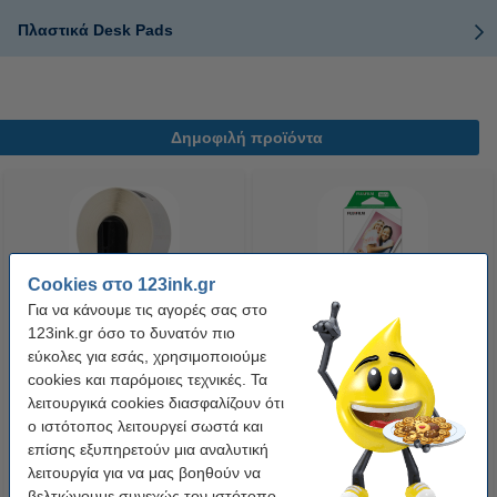
Πλαστικά Desk Pads
Δημοφιλή προϊόντα
Cookies στο 123ink.gr
Για να κάνουμε τις αγορές σας στο
123ink.gr όσο το δυνατόν πιο
Η έκδοση 123ink αντικαθιστά το
Fujifilm Instax Mini (20 φύλλα)
εύκολες για εσάς, χρησιμοποιούμε
Αυτοκόλλητο Θερμικό Χαρτί
cookies και παρόμοιες τεχνικές. Τα
Ρολό Brother DK-22210 30,48m
λειτουργικά cookies διασφαλίζουν ότι
x 29mm
6,50 €
21,90 €
ο ιστότοπος λειτουργεί σωστά και
Συμπ. 24% ΦΠΑ
Συμπ. 24% ΦΠΑ
επίσης εξυπηρετούν μια αναλυτική
λειτουργία για να μας βοηθούν να
βελτιώνουμε συνεχώς τον ιστότοπο.