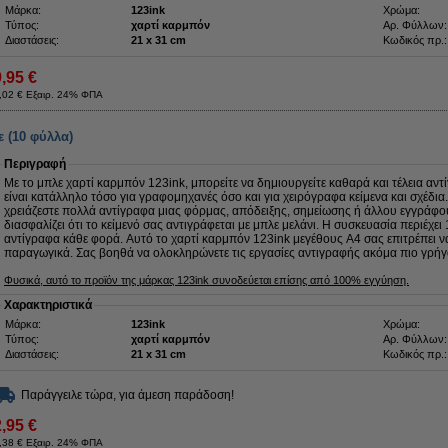
Μάρκα:
123ink
Χρώμα:
Τύπος:
χαρτί καρμπόν
Αρ. Φύλλων:
Διαστάσεις:
21 x 31 cm
Κωδικός πρ.:
9,95 €
,02 € Εξαιρ. 24% ΦΠΑ
 (10 φύλλα)
Περιγραφή
Με το μπλε χαρτί καρμπόν 123ink, μπορείτε να δημιουργείτε καθαρά και τέλεια αν
είναι κατάλληλο τόσο για γραφομηχανές όσο και για χειρόγραφα κείμενα και σχέδια
χρειάζεστε πολλά αντίγραφα μιας φόρμας, απόδειξης, σημείωσης ή άλλου εγγράφο
διασφαλίζει ότι το κείμενό σας αντιγράφεται με μπλε μελάνι. Η συσκευασία περιέχε
αντίγραφα κάθε φορά. Αυτό το χαρτί καρμπόν 123ink μεγέθους A4 σας επιτρέπει ν
παραγωγικά. Σας βοηθά να ολοκληρώνετε τις εργασίες αντιγραφής ακόμα πιο γρήγ
Φυσικά, αυτό το προϊόν της μάρκας 123ink συνοδεύεται επίσης από 100% εγγύηση.
Χαρακτηριστικά
Μάρκα:
123ink
Χρώμα:
Τύπος:
χαρτί καρμπόν
Αρ. Φύλλων:
Διαστάσεις:
21 x 31 cm
Κωδικός πρ.:
Παράγγειλε τώρα, για άμεση παράδοση!
2,95 €
,38 € Εξαιρ. 24% ΦΠΑ