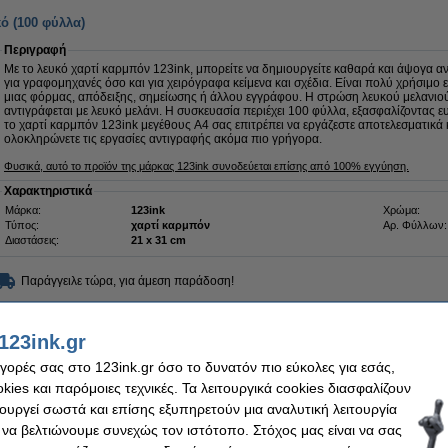
ό (100 φύλλα)
Περιγραφή
Με το λευκό χαρτί καρμπόν 123ink, μπορείτε να δημιουργείτε καθαρά και άψογα α
για γραφομηχανές όσο και για χειρόγραφα κείμενα και σχέδια. Είναι πολύ χρήσιμο 
μιας φόρμας, απόδειξης, σημείωσης ή άλλου εγγράφου. Η στρώση λευκού μελανιού δ
αντιγράφεται με λευκό μελάνι. Η συσκευασία περιέχει 100 φύλλα, εξασφαλίζοντας 
το χαρτί καρμπόν 123ink μεγέθους A4 σας επιτρέπει να εργάζεστε αποτελεσματικά
ολοκληρώνετε τις εργασίες αντιγραφής ακόμα πιο γρήγορα.
Φυσικά, αυτό το προϊόν της μάρκας 123ink συνοδεύεται επίσης από 100% εγγύηση.
Χαρακτηριστικά
Μάρκα:
123ink
Χρώμα:
Τύπος:
χαρτί καρμπόν
Αρ. Φύλλων:
Διαστάσεις:
21 x 31 cm
Παράγγειλε τώρα, για άμεση παράδοση!
9,95 €
,02 € Εξαιρ. 24% ΦΠΑ
123ink.gr
αγορές σας στο 123ink.gr όσο το δυνατόν πιο εύκολες για εσάς,
ό (10 φύλλα)
ies και παρόμοιες τεχνικές. Τα λειτουργικά cookies διασφαλίζουν
Περιγραφή
τουργεί σωστά και επίσης εξυπηρετούν μια αναλυτική λειτουργία
Με το λευκό χαρτί καρμπόν 123ink, μπορείτε να δημιουργείτε καθαρά και τέλεια α
 να βελτιώνουμε συνεχώς τον ιστότοπο. Στόχος μας είναι να σας
είναι κατάλληλο τόσο για γραφομηχανές όσο και για χειρόγραφα κείμενα και σχέδια
χρειάζεστε πολλά αντίγραφα μιας φόρμας, απόδειξης, σημείωσης ή άλλου εγγράφο