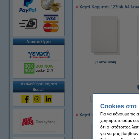
Χαρτί Καρμπόν 123ink A4 λευκ
Αποστολή με:
Μεγέθυνση
BOX NOW
Locker 24/7
Ακολούθησέ μας στα
Social:
8
Cookies στο 
Για να κάνουμε τις 
Χαρτί Καρμπόν 123ink A4 λευκ
χρησιμοποιούμε cook
ότι ο ιστότοπος λει
για να μας βοηθούν