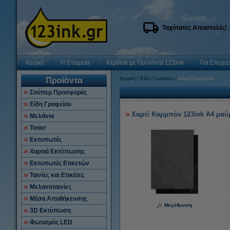
Ταχύτατες Αποστολές!
Αρχική
Η Εταιρεία
Κέρδισε με Προϊόντα 123ink
Για Επιχει
Αρχική
Είδη Γραφείου
Χαρτί Καρμπόν
Προϊόντα
Σούπερ Προσφορές
Είδη Γραφείου
Χαρτί Καρμπόν 123ink A4 μαύρ
Μελάνια
Toner
Εκτυπωτές
Χαρτιά Εκτύπωσης
Εκτυπωτές Ετικετών
Ταινίες και Ετικέτες
Μελανοταινίες
Μέσα Αποθήκευσης
Μεγέθυνση
3D Εκτύπωση
Φωτισμός LED