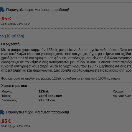
Παράγγειλε τώρα, για άμεση παράδοση!
9,95 €
,02 € Εξαιρ. 24% ΦΠΑ
ο (10 φύλλα)
Περιγραφή
Με το μαύρο χαρτί καρμπόν 123ink, μπορείτε να δημιουργείτε καθαρά και τέλεια α
είναι κατάλληλο τόσο για γραφομηχανές όσο και για χειρόγραφα κείμενα και σχέδια
χρειάζεστε πολλά αντίγραφα μιας φόρμας, απόδειξης, σημείωσης ή άλλου εγγράφ
διασφαλίζει ότι το κείμενό σας αντιγράφεται με μαύρο μελάνι. Η συσκευασία περιέχ
ευκρινή αντίγραφα κάθε φορά. Αυτό το χαρτί καρμπόν 123ink μεγέθους A4 σας επι
αποτελεσματικά και παραγωγικά. Σας βοηθά να ολοκληρώνετε τις εργασίες αντιγρ
Φυσικά, αυτό το προϊόν της μάρκας 123ink συνοδεύεται επίσης από 100% εγγύηση.
Χαρακτηριστικά
Μάρκα:
123ink
Χρώμα:
Τύπος:
χαρτί καρμπόν
Αρ. Φύλλων:
Διαστάσεις:
21 x 31 cm
Παράγγειλε τώρα, για άμεση παράδοση!
2,95 €
,38 € Εξαιρ. 24% ΦΠΑ