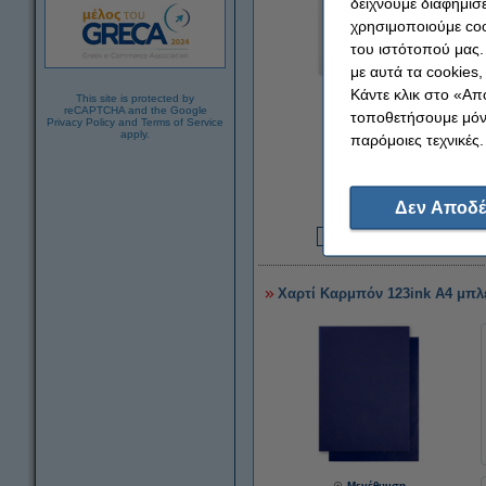
δείχνουμε διαφημίσε
χρησιμοποιούμε coo
του ιστότοπού μας.
με αυτά τα cookies
Κάντε κλικ στο «Απ
This site is protected by
Μεγέθυνση
reCAPTCHA and the Google
τοποθετήσουμε μόνο
Privacy Policy
and
Terms of Service
apply.
παρόμοιες τεχνικές.
Δεν Αποδέ
2
Χαρτί Καρμπόν 123ink A4 μπλε
Μεγέθυνση