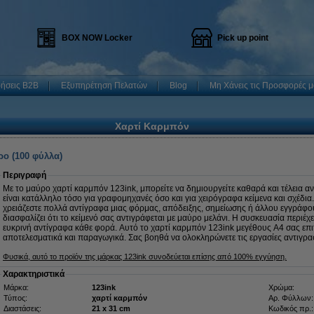
BOX NOW Locker
Pick up point
ρήσεις B2B
Εξυπηρέτηση Πελατών
Blog
Μη Χάνεις τις Προσφορές μ
Χαρτί Καρμπόν
ο (100 φύλλα)
Περιγραφή
Με το μαύρο χαρτί καρμπόν 123ink, μπορείτε να δημιουργείτε καθαρά και τέλεια α
είναι κατάλληλο τόσο για γραφομηχανές όσο και για χειρόγραφα κείμενα και σχέδια
χρειάζεστε πολλά αντίγραφα μιας φόρμας, απόδειξης, σημείωσης ή άλλου εγγράφ
διασφαλίζει ότι το κείμενό σας αντιγράφεται με μαύρο μελάνι. Η συσκευασία περιέχ
ευκρινή αντίγραφα κάθε φορά. Αυτό το χαρτί καρμπόν 123ink μεγέθους A4 σας επι
αποτελεσματικά και παραγωγικά. Σας βοηθά να ολοκληρώνετε τις εργασίες αντιγρ
Φυσικά, αυτό το προϊόν της μάρκας 123ink συνοδεύεται επίσης από 100% εγγύηση.
Χαρακτηριστικά
Μάρκα:
123ink
Χρώμα:
Τύπος:
χαρτί καρμπόν
Αρ. Φύλλων:
Διαστάσεις:
21 x 31 cm
Κωδικός πρ.: