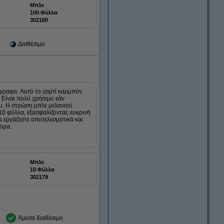
Μπλε
100 Φύλλα
302180
Διαθέσιμο
τίγραφα. Αυτό το χαρτί καρμπόν
. Είναι πολύ χρήσιμο εάν
υ. Η στρώση μπλε μελανιού
ι 10 φύλλα, εξασφαλίζοντας ευκρινή
α εργάζεστε αποτελεσματικά και
ορα.
Μπλε
10 Φύλλα
302179
Άμεσα διαθέσιμο