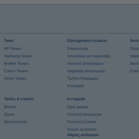
Toner
Εξυπηρέτηση πελατών
Εκτυ
HP Toners
Επικοινωνία
Πολυ
Samsung Toners
Αποστολές και παραλαβές
Inkj
Brother Toners
Πολιτική Επιστροφών
Mono
Canon Toners
Ασφάλεια συναλλαγών
Colo
Xerox Toners
Τρόποι Πληρωμής
Η εταιρεία
Ταινίες & ετικέτες
Η εταιρεία
Brother
Όροι χρήσης
Epson
Πολιτική απορρήτου
Μελανοταινίες
Πολιτική Cookies
Συχνές ερωτήσεις
Χάρτης ιστότοπου