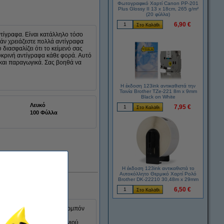
Φωτογραφικό Χαρτί Canon PP-201
Plus Glossy II 13 x 18cm, 265 g/m²
(20 φύλλα)
6,90 €
ντίγραφα. Είναι κατάλληλο τόσο
εάν χρειάζεστε πολλά αντίγραφα
ιασφαλίζει ότι το κείμενό σας
ευκρινή αντίγραφα κάθε φορά. Αυτό
 και παραγωγικά. Σας βοηθά να
Η έκδοση 123ink αντικαθιστά την
Ταινία Brother TZe-221 8m x 9mm
Black on White
Λευκό
7,95 €
100 Φύλλα
Άμεσα διαθέσιμο
Η έκδοση 123ink αντικαθιστά το
Αυτοκόλλητο Θερμικό Χαρτί Ρολό
Brother DK-22210 30,48m x 29mm
6,50 €
ντίγραφα. Αυτό το χαρτί καρμπόν
. Είναι πολύ χρήσιμο εάν
υ. Η στρώση λευκού μελανιού