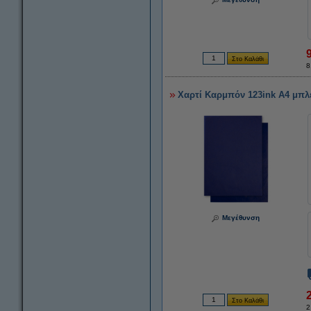
8
Χαρτί Καρμπόν 123ink A4 μπλε
Μεγέθυνση
2