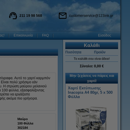
211 19 98 568
customerservice@123ink.gr
ας!
Επικοινωνία
FAQ
Είσοδος
Καλάθι
Ποσότητα
Προϊόν
Το καλάθι σου είναι άδειο!
Σύνολο:
0,00 €
Μην ξεχάσεις να πάρεις και
ντίγραφα. Αυτό το χαρτί καρμπόν
χαρτί!
. Είναι πολύ χρήσιμο εάν
ου. Η στρώση μαύρου μελανιού
Χαρτί Εκτύπωσης
ει 100 φύλλα, εξασφαλίζοντας
Inacopia Α4 80gr, 5 x 500
τρέπει να εργάζεστε
Φύλλα
αφής ακόμα πιο γρήγορα.
Μαύρο
100 Φύλλα
302184