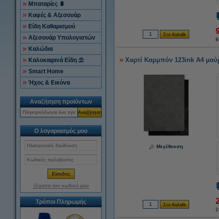
Μπαταρίες 🔋
Καφές & Αξεσουάρ
Είδη Καθαρισμού
Αξεσουάρ Υπολογιστών
8
Καλώδια
Χαρτί Καρμπόν 123ink A4 μαύρ
Καλοκαιρινά Είδη ⛱
Smart Home
Ήχος & Εικόνα
Αναζήτηση προϊόντων
Αναζήτηση
Ο λογαριασμός μου
Μεγέθυνση
Ξέχασα τον κωδικό μου
Τρόποι Πληρωμής
2