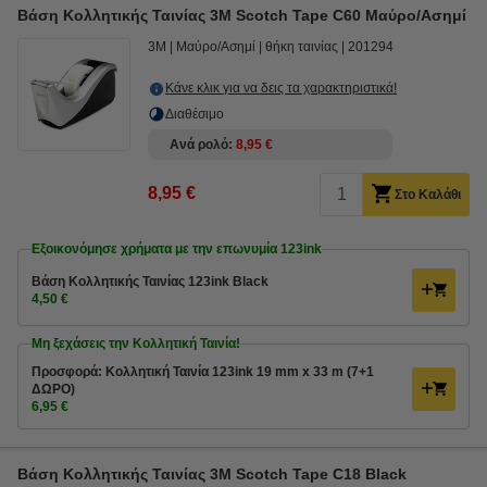
Βάση Κολλητικής Ταινίας 3M Scotch Tape C60 Μαύρο/Ασημί
3M
Μαύρο/Ασημί
θήκη ταινίας
201294
Κάνε κλικ για να δεις τα χαρακτηριστικά!
Διαθέσιμο
Ανά ρολό
8,95 €
8,95 €
Στο Καλάθι
Εξοικονόμησε χρήματα με την επωνυμία 123ink
Βάση Κολλητικής Ταινίας 123ink Black
4,50 €
Μη ξεχάσεις την Κολλητική Ταινία!
Προσφορά: Κολλητική Ταινία 123ink 19 mm x 33 m (7+1
ΔΩΡΟ)
6,95 €
Βάση Κολλητικής Ταινίας 3M Scotch Tape C18 Black