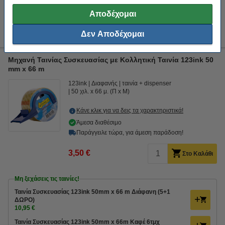
Προσφορά: Κολλητική Ταινία 123ink 19 mm x 33 m Αόρατη
Αποδέχομαι
8Τεμ
14,90 €
Δεν Αποδέχομαι
Μηχανή Ταινίας Συσκευασίας με Κολλητική Ταινία 123ink 50
mm x 66 m
123ink
Διαφανής
ταινία + dispenser
50 χιλ. x 66 μ. (Π x Μ)
Κάνε κλικ για να δεις τα χαρακτηριστικά!
Άμεσα διαθέσιμο
Παράγγειλε τώρα, για άμεση παράδοση!
3,50 €
Στο Καλάθι
Μη ξεχάσεις τις ταινίες!
Ταινία Συσκευασίας 123ink 50mm x 66 m Διάφανη (5+1
ΔΩΡΟ)
10,95 €
Ταινία Συσκευασίας 123ink 50mm x 66m Καφέ 6τμχ