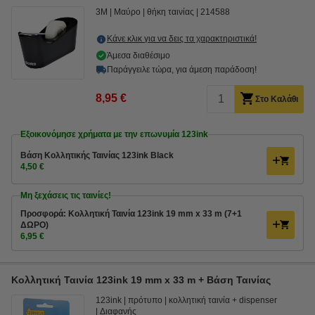
3M
Μαύρο
θήκη ταινίας
214588
Κάνε κλικ για να δεις τα χαρακτηριστικά!
Άμεσα διαθέσιμο
Παράγγειλε τώρα, για άμεση παράδοση!
8,95 €
Στο Καλάθι
Εξοικονόμησε χρήματα με την επωνυμία 123ink
Βάση Κολλητικής Ταινίας 123ink Black
4,50 €
Μη ξεχάσεις τις ταινίες!
Προσφορά: Κολλητική Ταινία 123ink 19 mm x 33 m (7+1
ΔΩΡΟ)
6,95 €
Κολλητική Ταινία 123ink 19 mm x 33 m + Βάση Ταινίας
123ink
πρότυπο
κολλητική ταινία + dispenser
Διαφανής