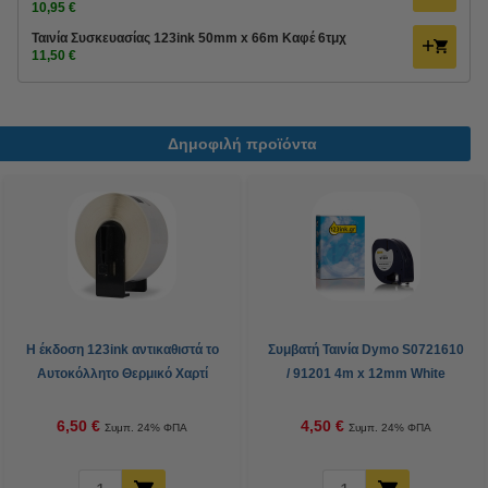
10,95 €
Ταινία Συσκευασίας 123ink 50mm x 66m Καφέ 6τμχ
11,50 €
Δημοφιλή προϊόντα
Η έκδοση 123ink αντικαθιστά το
Συμβατή Ταινία Dymo S0721610
Αυτοκόλλητο Θερμικό Χαρτί
/ 91201 4m x 12mm White
Ρολό Brother DK-22210 30,48m
(123ink)
x 29mm
6,50 €
4,50 €
Συμπ. 24% ΦΠΑ
Συμπ. 24% ΦΠΑ