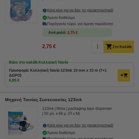
Κάνε κλικ για να δεις τα χαρακτηριστικά!
Άμεσα διαθέσιμο
Παράγγειλε τώρα, για άμεση παράδοση!
Ανά ρολό
2,75 €
2,75 €
Στο Καλάθι
Βάλε στο καλάθι Κολλητική Ταινία
Προσφορά: Κολλητική Ταινία 123ink 19 mm x 33 m (7+1
ΔΩΡΟ)
6,95 €
Μηχανή Ταινίας Συσκευασίας 123ink
123ink
Μπλε
packaging tape dispenser
50 χιλ. x 66 μ. (Π x Μ)
Κάνε κλικ για να δεις τα χαρακτηριστικά!
Άμεσα διαθέσιμο