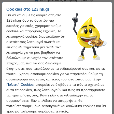
Παράγγειλε τώρα, για άμεση παράδοση!
Cookies στο 123ink.gr
7,95 €
Στο Καλάθι
Για να κάνουμε τις αγορές σας στο
123ink.gr όσο το δυνατόν πιο
εύκολες για εσάς, χρησιμοποιούμε
Κόλλητική Ταινία 3M Scotch Magic 19 mm x 25 m & Βάση
cookies και παρόμοιες τεχνικές. Τα
Ταινίας
λειτουργικά cookies διασφαλίζουν ότι
3M
Σκωτσέζικο Μαγικό
κολλητική ταινία + dispenser
ο ιστότοπος λειτουργεί σωστά και
Διαφανής
επίσης εξυπηρετούν μια αναλυτική
λειτουργία για να μας βοηθούν να
Κάνε κλικ για να δεις τα χαρακτηριστικά!
βελτιώνουμε συνεχώς τον ιστότοπο.
Διαθέσιμο
Στόχος μας είναι να σας δείχνουμε
Ανά ρολό
4,75 €
διαφημίσεις που ταιριάζουν με τα ενδιαφέροντά σας και, ως εκ
τούτου, χρησιμοποιούμε cookies για να παρακολουθούμε τη
4,75 €
συμπεριφορά σας εντός και εκτός του ιστότοπού μας. Στην
Στο Καλάθι
Πολιτική Cookies
, μπορείτε να διαβάσετε τα πάντα σχετικά με
αυτά τα cookies, πώς λειτουργούν και πώς να προσαρμόσετε
Εξοικονόμησε χρήματα με την επωνυμία 123ink
τις προτιμήσεις σας. Κάντε κλικ στο «Αποδοχή» για να
Κολλητική Ταινία 123ink 19 mm x 33 m + Βάση Ταινίας
συμφωνήσετε. Εάν επιλέξετε να απορρίψετε, θα
2,75 €
τοποθετήσουμε μόνο λειτουργικά και αναλυτικά cookies και θα
χρησιμοποιήσουμε παρόμοιες τεχνικές.
Μη ξεχάσεις τις ταινίες!