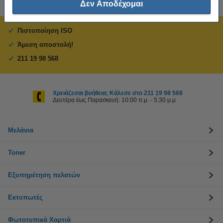
Δεν Αποδέχομαι
Πιστοποίηση ISO
Άμεση αποστολή!
211 19 98 568
Χρειάζεσαι βοήθεια; Κάλεσε στο 211 19 98 568
Δευτέρα έως Παρασκευή: 10:00 π.μ. - 5:30 μ.μ
Μελάνια
Toner
Εξυπηρέτηση πελατών
Εκτυπωτές
Φωτοτυπικά Χαρτιά