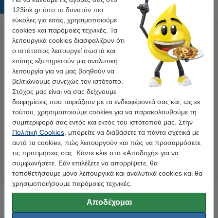
Δημοφιλή προϊόντα
123ink.gr όσο το δυνατόν πιο
εύκολες για εσάς, χρησιμοποιούμε
cookies και παρόμοιες τεχνικές. Τα
λειτουργικά cookies διασφαλίζουν ότι
ο ιστότοπος λειτουργεί σωστά και
επίσης εξυπηρετούν μια αναλυτική
λειτουργία για να μας βοηθούν να
βελτιώνουμε συνεχώς τον ιστότοπο.
Στόχος μας είναι να σας δείχνουμε
Ασύρματο Ποντίκι Logitech
Ενσύρματο Ποντίκι Logitech
διαφημίσεις που ταιριάζουν με τα ενδιαφέροντά σας και, ως εκ
M235
M90
τούτου, χρησιμοποιούμε cookies για να παρακολουθούμε τη
συμπεριφορά σας εντός και εκτός του ιστότοπού μας. Στην
17,50 €
6,90 €
Πολιτική Cookies
, μπορείτε να διαβάσετε τα πάντα σχετικά με
Συμπ. 24% ΦΠΑ
Συμπ. 24% ΦΠΑ
αυτά τα cookies, πώς λειτουργούν και πώς να προσαρμόσετε
τις προτιμήσεις σας. Κάντε κλικ στο «Αποδοχή» για να
συμφωνήσετε. Εάν επιλέξετε να απορρίψετε, θα
τοποθετήσουμε μόνο λειτουργικά και αναλυτικά cookies και θα
χρησιμοποιήσουμε παρόμοιες τεχνικές.
Αποδέχομαι