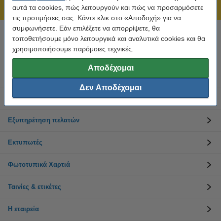
211 19 98 568
αυτά τα cookies, πώς λειτουργούν και πώς να προσαρμόσετε
τις προτιμήσεις σας. Κάντε κλικ στο «Αποδοχή» για να
συμφωνήσετε. Εάν επιλέξετε να απορρίψετε, θα
τοποθετήσουμε μόνο λειτουργικά και αναλυτικά cookies και θα
Χρειάζεσαι βοήθεια; Κάλεσε στο 211 19 98 568
Δευτέρα έως Παρασκευή: 10:00 π.μ. - 5:30 μ.μ
χρησιμοποιήσουμε παρόμοιες τεχνικές.
Αποδέχομαι
Μελάνια
Δεν Αποδέχομαι
Toner
Εξυπηρέτηση πελατών
Εκτυπωτές
Φωτοτυπικά Χαρτιά
Ταινίες & ετικέτες
Η εταιρεία