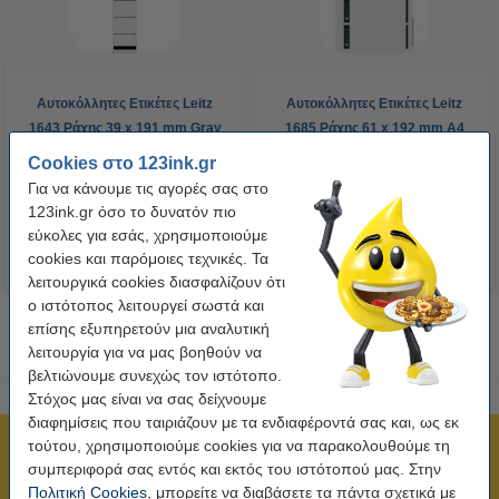
Αυτοκόλλητες Ετικέτες Leitz
Αυτοκόλλητες Ετικέτες Leitz
1643 Ράχης 39 x 191 mm Gray
1685 Ράχης 61 x 192 mm A4
10τμχ
White 100τμχ
Cookies στο 123ink.gr
4,95 €
29,50 €
Συμπ. 24% ΦΠΑ
Συμπ. 24% ΦΠΑ
Για να κάνουμε τις αγορές σας στο
123ink.gr όσο το δυνατόν πιο
εύκολες για εσάς, χρησιμοποιούμε
cookies και παρόμοιες τεχνικές. Τα
λειτουργικά cookies διασφαλίζουν ότι
ο ιστότοπος λειτουργεί σωστά και
επίσης εξυπηρετούν μια αναλυτική
λειτουργία για να μας βοηθούν να
βελτιώνουμε συνεχώς τον ιστότοπο.
Στόχος μας είναι να σας δείχνουμε
διαφημίσεις που ταιριάζουν με τα ενδιαφέροντά σας και, ως εκ
τούτου, χρησιμοποιούμε cookies για να παρακολουθούμε τη
Πιστοποίηση ISO
συμπεριφορά σας εντός και εκτός του ιστότοπού μας. Στην
Άμεση αποστολή!
Πολιτική Cookies
, μπορείτε να διαβάσετε τα πάντα σχετικά με