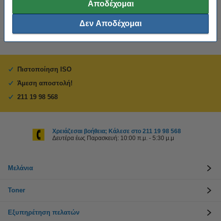
Αποδέχομαι
Προτίμησε το συμβατό προϊόν της 123ink αντί για το original!
Δεν Αποδέχομαι
Πιστοποίηση ISO
Άμεση αποστολή!
211 19 98 568
Χρειάζεσαι βοήθεια; Κάλεσε στο 211 19 98 568
Δευτέρα έως Παρασκευή: 10:00 π.μ. - 5:30 μ.μ
Μελάνια
Toner
Εξυπηρέτηση πελατών