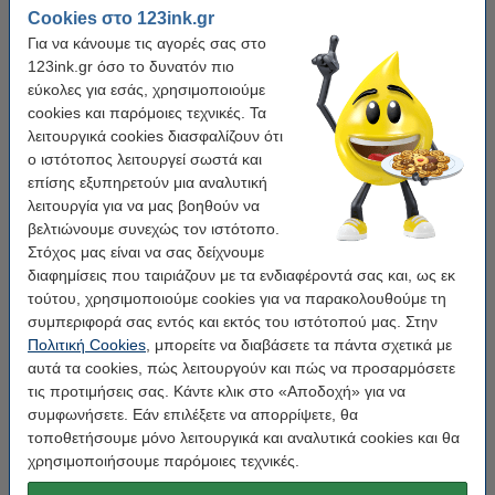
Cookies στο 123ink.gr
Για να κάνουμε τις αγορές σας στο
Χαρακτηριστικά
123ink.gr όσο το δυνατόν πιο
εύκολες για εσάς, χρησιμοποιούμε
cookies και παρόμοιες τεχνικές. Τα
Μάρκα:
Dymo
λειτουργικά cookies διασφαλίζουν ότι
Χρήση:
ετικέτες διευθύνσεων
ο ιστότοπος λειτουργεί σωστά και
επίσης εξυπηρετούν μια αναλυτική
Διαστάσεις:
36 x 89 mm
λειτουργία για να μας βοηθούν να
Φινίρισμα:
matte
βελτιώνουμε συνεχώς τον ιστότοπο.
Στόχος μας είναι να σας δείχνουμε
EAN:
3026980930936
διαφημίσεις που ταιριάζουν με τα ενδιαφέροντά σας και, ως εκ
Κωδικός:
2093093
τούτου, χρησιμοποιούμε cookies για να παρακολουθούμε τη
συμπεριφορά σας εντός και εκτός του ιστότοπού μας. Στην
Πολιτική Cookies
, μπορείτε να διαβάσετε τα πάντα σχετικά με
Εξοικονόμησε πάνω από
35%
στις ετικέτες!
αυτά τα cookies, πώς λειτουργούν και πώς να προσαρμόσετε
τις προτιμήσεις σας. Κάντε κλικ στο «Αποδοχή» για να
Ετικέτες Ευρείας Διεύθυνσης Dymo 2093093
συμφωνήσετε. Εάν επιλέξετε να απορρίψετε, θα
Value Pack 12 τμχ 99012 (123ink)
74,50 €
τοποθετήσουμε μόνο λειτουργικά και αναλυτικά cookies και θα
χρησιμοποιήσουμε παρόμοιες τεχνικές.
Tip