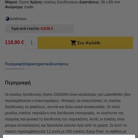
Μάρκα:
Dymo
Χρήση:
ετικέτες διευθύνσεων
Διαστάσεις:
36 x 89 mm
Φινίρισμα:
matte
Διαθέσιμο
Τιμή ανά ετικέτα
0,038 €
118,90 €
Στο Καλάθι
Περιγραφή
Χαρακτηριστικά
Συστάσεις
Περιγραφή
Οι ετικέτες διεύθυνσης Dymo 2093093 είναι κατάλληλες για LabelWriter (δεν
περιλαμβάνεται ο ετικετογράφος). Μπορείς να επικολλήσεις τις ετικέτες
διεύθυνσης σε φακέλους, κουτιά και άλλα υλικά συσκευασίας. Οι πολύ
μεγάλες ετικέτες ταιριάζουν στη διεύθυνση επιστροφής, το λογότυπο της
εταιρείας και φυσικά τη διεύθυνση του παραλήπτη. Αυτές οι ετικέτες είναι
μόνιμα αυτοκόλλητες και ξεκολλάνε εύκολα πριν από τη χρήση. Σε αυτό το
πακέτο περιλαμβάνονται 12 ρολά με 260 ετικέτες Easy-Peel, το καθένα με
διάσταση 89 mm x 36 mm.