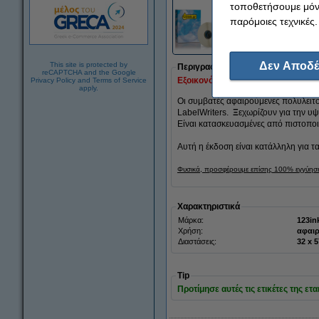
τοποθετήσουμε μόνο
παρόμοιες τεχνικές.
Δεν Αποδέ
This site is protected by
Περιγραφή
reCAPTCHA and the Google
Εξοικονόμησε πάνω από
20%
στις 
Privacy Policy
and
Terms of Service
apply.
Οι συμβατές αφαιρούμενες πολυλειτ
LabelWriters.
Ξ
εχωρίζουν για την υψ
Είναι κατασκευασμένες από πιστοπο
Αυτή η έκδοση είναι κατάλληλη για 
Φυσικά, προσφέρουμε επίσης 100% εγγύηση γ
Χαρακτηριστικά
Μάρκα:
123in
Χρήση:
αφαιρ
Διαστάσεις:
32
Tip
Προτίμησε αυτές τις ετικέτες της εται