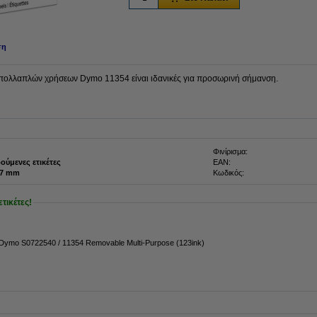
ση
ς πολλαπλών χρήσεων Dymo 11354 είναι ιδανικές για προσωρινή σήμανση.
Φινίρισμα:
ούμενες ετικέτες
EAN:
 x 57 mm
Κωδικός:
ετικέτες!
 Dymo S0722540 / 11354 Removable Multi-Purpose (123ink)