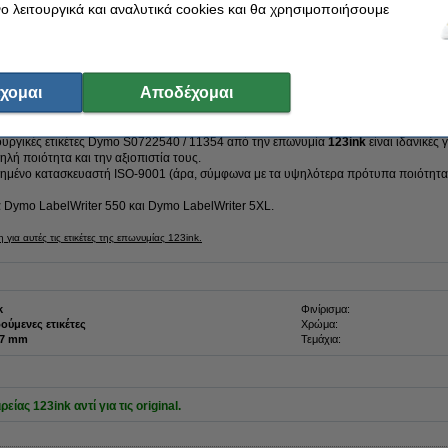
 λειτουργικά και αναλυτικά cookies και θα χρησιμοποιήσουμε
χομαι
Αποδέχομαι
ετικέτες!
ουργικές ετικέτες Dymo S0722540 / 11354 από την επωνυμία
123ink
είναι ιδανικές 
ηλή ποιότητα και την αξιοπιστία τους.
ιημένο κατασκευαστή ISO-9001 (άρα, σύμφωνα με τα υψηλότερα πρότυπα ποιότητα
τα Dymo LabelWriter 550 και Dymo LabelWriter 5XL.
ια αυτές τις ετικέτες της επωνυμίας 123ink.
k
Φινίρισμα:
ούμενες ετικέτες
Χρώμα:
 x 57 mm
Τεμάχια:
ρείας 123ink αντί για τις original.