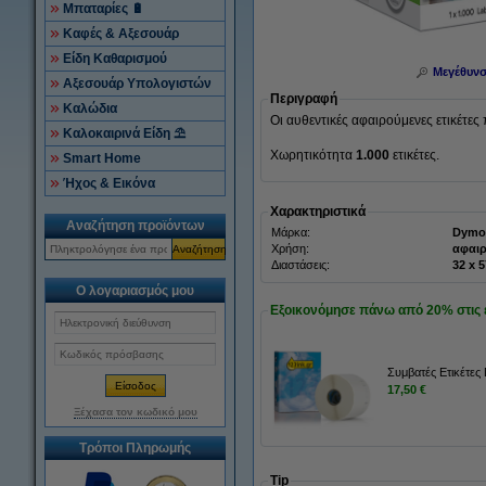
Μπαταρίες 🔋
Καφές & Αξεσουάρ
Είδη Καθαρισμού
Μεγέθυν
Αξεσουάρ Υπολογιστών
Περιγραφή
Καλώδια
Οι αυθεντικές αφαιρούμενες ετικέτε
Καλοκαιρινά Είδη ⛱
Χωρητικότητα
1.000
ετικέτες.
Smart Home
Ήχος & Εικόνα
Χαρακτηριστικά
Αναζήτηση προϊόντων
Μάρκα:
Dymo
Χρήση:
αφαιρ
Αναζήτηση
Διαστάσεις:
32
Ο λογαριασμός μου
Εξοικονόμησε πάνω από
20%
στις 
Συμβατές Ετικέτες
17,50 €
Ξέχασα τον κωδικό μου
Τρόποι Πληρωμής
Tip