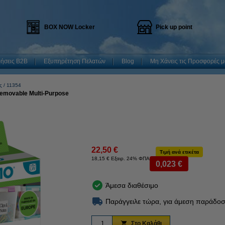
BOX NOW Locker
Pick up point
ρήσεις B2B
Εξυπηρέτηση Πελατών
Blog
Μη Χάνεις τις Προσφορές μ
ς
11354
Removable Multi-Purpose
22,50 €
Τιμή ανά ετικέτα
18,15 € Εξαιρ. 24% ΦΠΑ
0,023 €
Άμεσα διαθέσιμο
Παράγγειλε τώρα, για άμεση παράδοσ
Στο Καλάθι