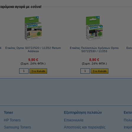
παρόμοια αγορά με εσένα!
4
Ετικέτες Dymo S0722520 / 11352 Return
Ετικέτες Πολλαπλών Χρήσεων Dymo
Εκτ
Address
S0722530 / 11353
9,90 €
8,90 €
(Συμπ. 24% ΦΠΑ )
(Συμπ. 24% ΦΠΑ )
Toner
Εξυπηρέτηση πελατών
Εκτυ
HP Toners
Επικοινωνία
Πολυ
Samsung Toners
Αποστολές και παραλαβές
Inkj