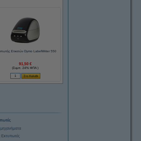
υπωτής Ετικετών Dymo LabelWriter 550
91,50 €
(Συμπ. 24% ΦΠΑ )
πωτές
μηχανήματα
et Εκτυπωτές