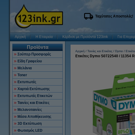
Ταχύτατες Αποστολές!
Αρχική
Η Εταιρεία
Κέρδισε με Προϊόντα 123ink
Για Επιχει
Προϊόντα
Αρχική
Ταινίες και Ετικέτες
Dymo
Ετικέτε
Σούπερ Προσφορές
Ετικέτες Dymo S0722540 / 11354 
Είδη Γραφείου
Μελάνια
Toner
Εκτυπωτές
Χαρτιά Εκτύπωσης
Εκτυπωτές Ετικετών
Ταινίες και Ετικέτες
Μελανοταινίες
Μέσα Αποθήκευσης
3D Εκτύπωση
Φωτισμός LED