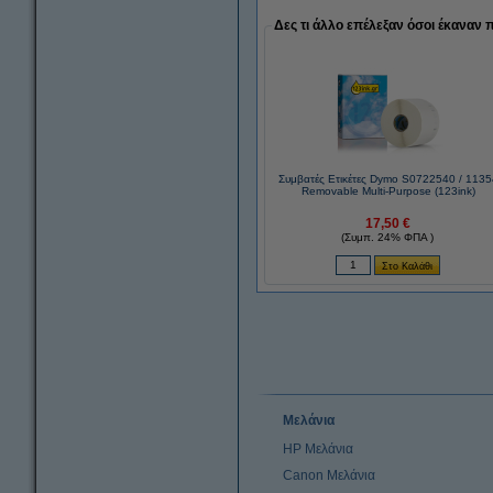
Δες τι άλλο επέλεξαν όσοι έκαναν 
Συμβατές Ετικέτες Dymo S0722540 / 1135
Removable Multi-Purpose (123ink)
17,50 €
(Συμπ. 24% ΦΠΑ )
Μελάνια
HP Μελάνια
Canon Μελάνια