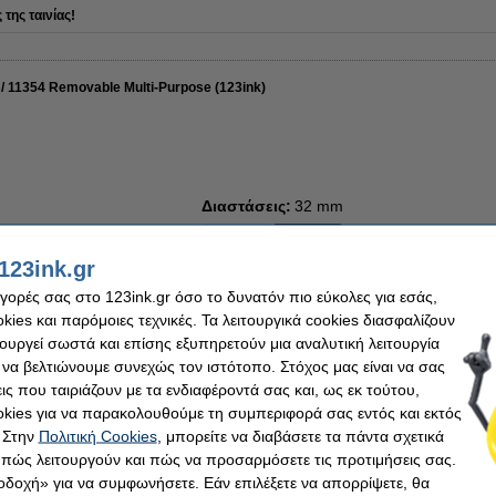
της ταινίας!
/ 11354 Removable Multi-Purpose (123ink)
Διαστάσεις:
32 mm
19 mm
32 mm
123ink.gr
αγορές σας στο 123ink.gr όσο το δυνατόν πιο εύκολες για εσάς,
ies και παρόμοιες τεχνικές. Τα λειτουργικά cookies διασφαλίζουν
17,50 €
Τιμή ανά ετικέτα
τουργεί σωστά και επίσης εξυπηρετούν μια αναλυτική λειτουργία
14,11 € Εξαιρ. 24% ΦΠΑ
0,018 €
 να βελτιώνουμε συνεχώς τον ιστότοπο. Στόχος μας είναι να σας
ις που ταιριάζουν με τα ενδιαφέροντά σας και, ως εκ τούτου,
Άμεσα διαθέσιμο
kies για να παρακολουθούμε τη συμπεριφορά σας εντός και εκτός
 Στην
Πολιτική Cookies
, μπορείτε να διαβάσετε τα πάντα σχετικά
Παράγγειλε τώρα, για άμεση παράδοσ
ση
Μεγέθυνση
, πώς λειτουργούν και πώς να προσαρμόσετε τις προτιμήσεις σας.
οδοχή» για να συμφωνήσετε. Εάν επιλέξετε να απορρίψετε, θα
Στο Καλάθι