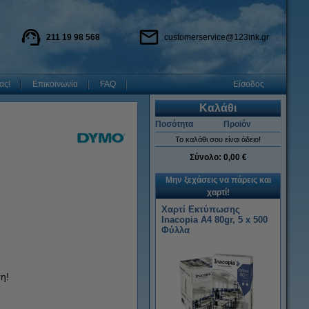
211 19 98 568
customerservice@123ink.gr
ας!
Επικοινωνία
FAQ
Είσοδος
Καλάθι
Ποσότητα
Προϊόν
Το καλάθι σου είναι άδειο!
Σύνολο:
0,00 €
Μην ξεχάσεις να πάρεις και
χαρτί!
Χαρτί Εκτύπωσης
Inacopia Α4 80gr, 5 x 500
Φύλλα
η!