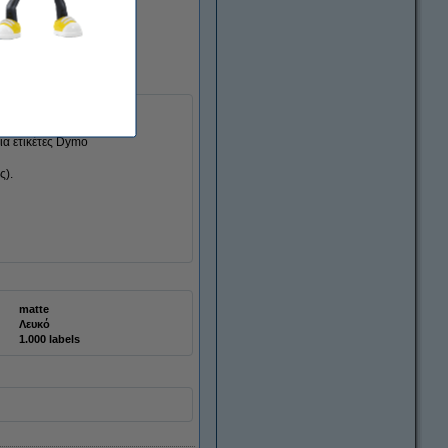
για ετικέτες Dymo
ς).
matte
Λευκό
1.000 labels