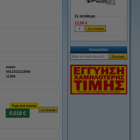
Σε απόθεμα
23,90 €
Newsletter
matte
5411313113540
11354
Τιμή ανά ετικέτα
0,018 €