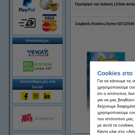
Προτίμησε την έκδοση 123ink αυτής 
Συμβατές Ετικέτες Dymo S0722540 
Αποστολή με:
BOX NOW
Locker 24/7
Cookies στο 
Για να κάνουμε τις 
Ακολούθησέ μας στα
χρησιμοποιούμε cook
Social:
ότι ο ιστότοπος λει
για να μας βοηθούν
δείχνουμε διαφημίσε
χρησιμοποιούμε coo
του ιστότοπού μας.
Μεγέθυν
με αυτά τα cookies
Κάντε κλικ στο «Απ