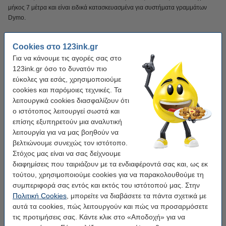
μήκος 7 μέτρα και είναι ειδικά κατασκευασμένα για συστήματα γραμμάτων
Dymo.
Οι ταινίες έκδοσης 123ink αποτελούνται από πολλαπλά στρώματα,
Cookies στο 123ink.gr
επιτρέποντάς σου να δημιουργήσεις λεπτές, αλλά εξαιρετικά δυνατές ετικέτες.
Για να κάνουμε τις αγορές σας στο
Το θερμικό μελάνι βρίσκεται μεταξύ δύο στρώσεων. Αυτό προστατεύει το
123ink.gr όσο το δυνατόν πιο
κείμενό σας από το νερό και τη φθορά, ώστε οι ετικέτες να μπορούν να
χρησιμοποιηθούν τόσο σε εσωτερικούς όσο και σε εξωτερικούς χώρους.
εύκολες για εσάς, χρησιμοποιούμε
cookies και παρόμοιες τεχνικές. Τα
Με αυτές τις ταινίες οι ετικέτες παραμένουν ευκρινείς, καθαρές και
λειτουργικά cookies διασφαλίζουν ότι
ευανάγνωστες για μεγάλο χρονικό διάστημα.
ο ιστότοπος λειτουργεί σωστά και
επίσης εξυπηρετούν μια αναλυτική
Φυσικά και αυτό το προϊόν από την 123ink συνοδεύεται από 100% εγγύηση!
λειτουργία για να μας βοηθούν να
βελτιώνουμε συνεχώς τον ιστότοπο.
Στόχος μας είναι να σας δείχνουμε
Χαρακτηριστικά
διαφημίσεις που ταιριάζουν με τα ενδιαφέροντά σας και, ως εκ
τούτου, χρησιμοποιούμε cookies για να παρακολουθούμε τη
συμπεριφορά σας εντός και εκτός του ιστότοπού μας. Στην
Χρήση:
πολυλειτουργικό
Πολιτική Cookies
, μπορείτε να διαβάσετε τα πάντα σχετικά με
Μάρκα:
123ink
αυτά τα cookies, πώς λειτουργούν και πώς να προσαρμόσετε
τις προτιμήσεις σας. Κάντε κλικ στο «Αποδοχή» για να
Διαστάσεις:
19 mm x 7 m