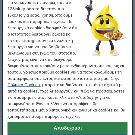
Για να κάνουμε τις αγορές σας στο
4,50 €
Στο Καλάθι
123ink.gr όσο το δυνατόν πιο
εύκολες για εσάς, χρησιμοποιούμε
cookies και παρόμοιες τεχνικές. Τα
Επωφελήσου με την Προσφορά!
λειτουργικά cookies διασφαλίζουν ότι
Προσφορά: Λάμπα LED Osram E27 P45 Filament 4000K
ο ιστότοπος λειτουργεί σωστά και
1.8W Neutral White (25W) 6Τεμ
επίσης εξυπηρετούν μια αναλυτική
25,50 €
λειτουργία για να μας βοηθούν να
βελτιώνουμε συνεχώς τον ιστότοπο.
Λάμπα LED Philips E27 Filament 2700K 470lm 4.3W Warm
Στόχος μας είναι να σας δείχνουμε
White
διαφημίσεις που ταιριάζουν με τα ενδιαφέροντά σας και, ως εκ
τούτου, χρησιμοποιούμε cookies για να παρακολουθούμε τη
Philips
Οχι
Bright
80 x 45 mm
συμπεριφορά σας εντός και εκτός του ιστότοπού μας. Στην
Πολιτική Cookies
, μπορείτε να διαβάσετε τα πάντα σχετικά με
Κάνε κλικ για να δεις τα χαρακτηριστικά!
αυτά τα cookies, πώς λειτουργούν και πώς να προσαρμόσετε
Διαθέσιμο
τις προτιμήσεις σας. Κάντε κλικ στο «Αποδοχή» για να
συμφωνήσετε. Εάν επιλέξετε να απορρίψετε, θα
2,95 €
Στο Καλάθι
τοποθετήσουμε μόνο λειτουργικά και αναλυτικά cookies και θα
χρησιμοποιήσουμε παρόμοιες τεχνικές.
Επωφελήσου με την Προσφορά!
Αποδέχομαι
Προσφορά: Λάμπα LED Philips E27 Filament 2700K 470lm
4.3W Warm White (40W) 6Tεμ