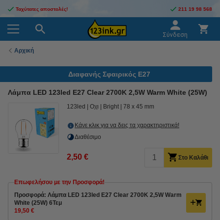
Ταχύτατες αποστολές!
211 19 98 568
Σύνδεση
Αρχική
Διαφανής Σφαιρικός E27
Λάμπα LED 123led E27 Clear 2700Κ 2,5W Warm White (25W)
123led
Οχι
Bright
78 x 45 mm
Κάνε κλικ για να δεις τα χαρακτηριστικά!
Διαθέσιμο
2,50 €
Στο Καλάθι
Επωφελήσου με την Προσφορά!
Προσφορά: Λάμπα LED 123led E27 Clear 2700Κ 2,5W Warm
White (25W) 6Τεμ
19,50 €