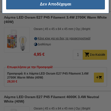
21,95 €
Δεν Αποδέχομαι
Λάμπα LED Osram E27 P45 Filament 3.4W 2700K Warm White
(40W)
Osram
45 x 45 x 84 x 45 mm
Οχι
Bright
Κάνε κλικ για να δεις τα χαρακτηριστικά!
Διαθέσιμο
4,95 €
Στο Καλάθι
Επωφελήσου με την Προσφορά!
Προσφορά: 6 x Λάμπα LED Osram E27 P45 Filament 3.4W
2700K Warm White (40W)
28,50 €
Λάμπα LED Osram E27 P45 Filament 4000K 3.4W Neutral
White (40W)
Osram
45 x 45 x 84 x 45 mm
Οχι
Bright