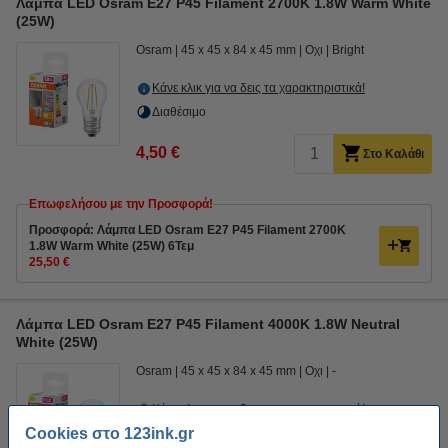
Λάμπα LED Osram E27 P45 Filament 2700K 1.8W Warm White
(25W)
Osram
45 x 45 x 84 x 45 mm
Οχι
Bright
Κάνε κλικ για να δεις τα χαρακτηριστικά!
Διαθέσιμο
4,50 €
Στο Καλάθι
Επωφελήσου με την Προσφορά!
Προσφορά: Λάμπα LED Osram E27 P45 Filament 2700K
1.8W Warm White (25W) 6Τεμ
25,50 €
Λάμπα LED Osram E27 P45 Filament 4000K 1.8W Neutral
White (25W)
Osram
45 x 45 x 84 x 45 mm
Οχι
-
Κάνε κλικ για να δεις τα χαρακτηριστικά!
Cookies στο 123ink.gr
Διαθέσιμο