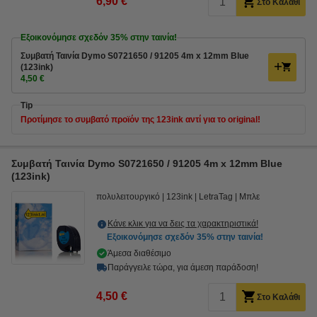
6,90 €
Στο Καλάθι
Εξοικονόμησε σχεδόν
35%
στην ταινία!
Συμβατή Ταινία Dymo S0721650 / 91205 4m x 12mm Blue
(123ink)
4,50 €
Tip
Προτίμησε το συμβατό προϊόν της 123ink αντί για το original!
Συμβατή Ταινία Dymo S0721650 / 91205 4m x 12mm Blue
(123ink)
πολυλειτουργικό
123ink
LetraTag
Μπλε
Κάνε κλικ για να δεις τα χαρακτηριστικά!
Εξοικονόμησε σχεδόν
35%
στην ταινία!
Άμεσα διαθέσιμο
Παράγγειλε τώρα, για άμεση παράδοση!
4,50 €
Στο Καλάθι