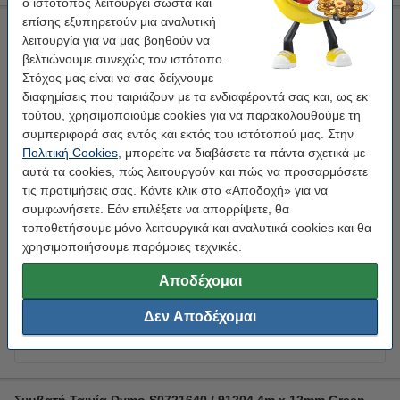
ο ιστότοπος λειτουργεί σωστά και
επίσης εξυπηρετούν μια αναλυτική
Συμβατή Ταινία Dymo S0721640 / 91204 4m x 12mm Green
λειτουργία για να μας βοηθούν να
(123ink)
βελτιώνουμε συνεχώς τον ιστότοπο.
πολυλειτουργικό
Πράσινο
12 mm x 4 m
123ink
Στόχος μας είναι να σας δείχνουμε
διαφημίσεις που ταιριάζουν με τα ενδιαφέροντά σας και, ως εκ
Κάνε κλικ για να δεις τα χαρακτηριστικά!
τούτου, χρησιμοποιούμε cookies για να παρακολουθούμε τη
Κέρδισε
50%
στην ταινία!
συμπεριφορά σας εντός και εκτός του ιστότοπού μας. Στην
Άμεσα διαθέσιμο
Πολιτική Cookies
, μπορείτε να διαβάσετε τα πάντα σχετικά με
Παράγγειλε τώρα, για άμεση παράδοση!
αυτά τα cookies, πώς λειτουργούν και πώς να προσαρμόσετε
τις προτιμήσεις σας. Κάντε κλικ στο «Αποδοχή» για να
3,95 €
Στο Καλάθι
συμφωνήσετε. Εάν επιλέξετε να απορρίψετε, θα
τοποθετήσουμε μόνο λειτουργικά και αναλυτικά cookies και θα
Winstpakker!
χρησιμοποιήσουμε παρόμοιες τεχνικές.
Συμβατή Ταινία Dymo S0721640 / 91204 4m x 12mm Green
(123ink) 5-pack
Αποδέχομαι
18,50 €
Δεν Αποδέχομαι
Tip
Προτίμησε το συμβατό προϊόν της 123ink αντί για το original!