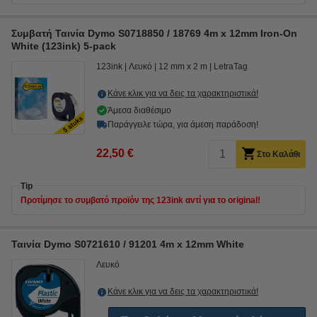
Συμβατή Ταινία Dymo S0718850 / 18769 4m x 12mm Iron-On
White (123ink) 5-pack
123ink
Λευκό
12 mm x 2 m
LetraTag
Κάνε κλικ για να δεις τα χαρακτηριστικά!
Άμεσα διαθέσιμο
Παράγγειλε τώρα, για άμεση παράδοση!
22,50 €
Στο Καλάθι
Tip
Προτίμησε το συμβατό προϊόν της 123ink αντί για το original!
Ταινία Dymo S0721610 / 91201 4m x 12mm White
Λευκό
Κάνε κλικ για να δεις τα χαρακτηριστικά!