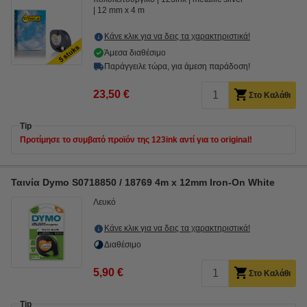
12 mm x 4 m
Κάνε κλικ για να δεις τα χαρακτηριστικά!
Άμεσα διαθέσιμο
Παράγγειλε τώρα, για άμεση παράδοση!
23,50 €
Στο Καλάθι
Tip
Προτίμησε το συμβατό προϊόν της 123ink αντί για το original!
Ταινία Dymo S0718850 / 18769 4m x 12mm Iron-On White
Λευκό
Κάνε κλικ για να δεις τα χαρακτηριστικά!
Διαθέσιμο
5,90 €
Στο Καλάθι
Tip