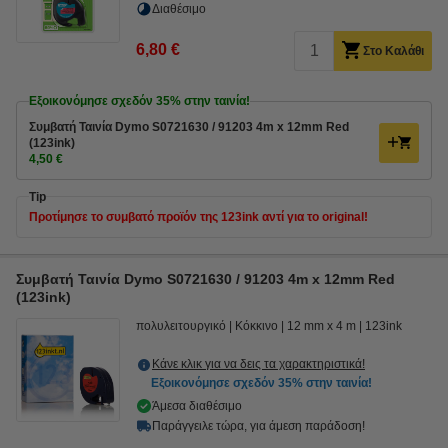
Διαθέσιμο
6,80 €
Στο Καλάθι
Εξοικονόμησε σχεδόν
35%
στην ταινία!
Συμβατή Ταινία Dymo S0721630 / 91203 4m x 12mm Red
(123ink)
4,50 €
Tip
Προτίμησε το συμβατό προϊόν της 123ink αντί για το original!
Συμβατή Ταινία Dymo S0721630 / 91203 4m x 12mm Red
(123ink)
πολυλειτουργικό
Κόκκινο
12 mm x 4 m
123ink
Κάνε κλικ για να δεις τα χαρακτηριστικά!
Εξοικονόμησε σχεδόν
35%
στην ταινία!
Άμεσα διαθέσιμο
Παράγγειλε τώρα, για άμεση παράδοση!