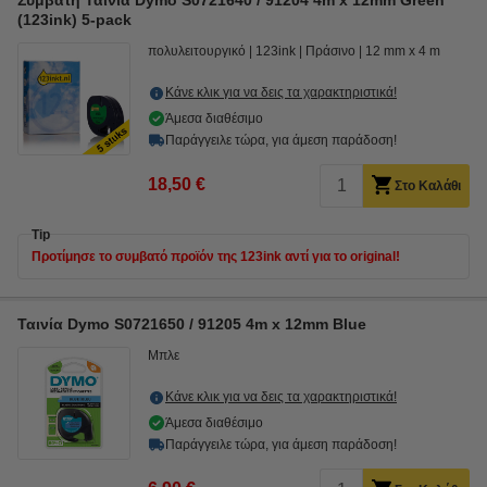
Συμβατή Ταινία Dymo S0721640 / 91204 4m x 12mm Green
(123ink) 5-pack
πολυλειτουργικό
123ink
Πράσινο
12 mm x 4 m
Κάνε κλικ για να δεις τα χαρακτηριστικά!
Άμεσα διαθέσιμο
Παράγγειλε τώρα, για άμεση παράδοση!
18,50 €
Στο Καλάθι
Tip
Προτίμησε το συμβατό προϊόν της 123ink αντί για το original!
Ταινία Dymo S0721650 / 91205 4m x 12mm Blue
Μπλε
Κάνε κλικ για να δεις τα χαρακτηριστικά!
Άμεσα διαθέσιμο
Παράγγειλε τώρα, για άμεση παράδοση!