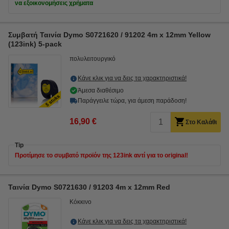
να εξοικονομήσεις χρήματα
Συμβατή Ταινία Dymo S0721620 / 91202 4m x 12mm Yellow
(123ink) 5-pack
πολυλειτουργικό
Κάνε κλικ για να δεις τα χαρακτηριστικά!
Άμεσα διαθέσιμο
Παράγγειλε τώρα, για άμεση παράδοση!
16,90 €
Στο Καλάθι
Tip
Προτίμησε το συμβατό προϊόν της 123ink αντί για το original!
Ταινία Dymo S0721630 / 91203 4m x 12mm Red
Κόκκινο
Κάνε κλικ για να δεις τα χαρακτηριστικά!