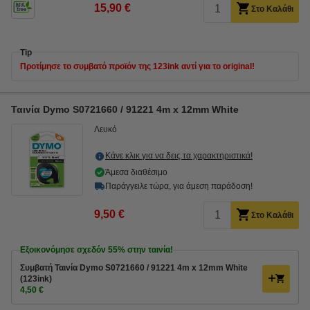
15,90 €
Στο Καλάθι
Tip
Προτίμησε το συμβατό προϊόν της 123ink αντί για το original!
Ταινία Dymo S0721660 / 91221 4m x 12mm White
Λευκό
Κάνε κλικ για να δεις τα χαρακτηριστικά!
Άμεσα διαθέσιμο
Παράγγειλε τώρα, για άμεση παράδοση!
9,50 €
Στο Καλάθι
Εξοικονόμησε σχεδόν
55%
στην ταινία!
Συμβατή Ταινία Dymo S0721660 / 91221 4m x 12mm White
(123ink)
4,50 €