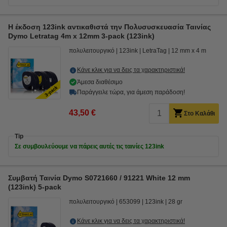
Η έκδοση 123ink αντικαθιστά την Πολυσυσκευασία Ταινίας
Dymo Letratag 4m x 12mm 3-pack (123ink)
πολυλειτουργικό
123ink
LetraTag
12 mm x 4 m
Κάνε κλικ για να δεις τα χαρακτηριστικά!
Άμεσα διαθέσιμο
Παράγγειλε τώρα, για άμεση παράδοση!
43,50 €
Στο Καλάθι
Tip
Σε συμβουλεύουμε να πάρεις αυτές τις ταινίες 123ink
Συμβατή Ταινία Dymo S0721660 / 91221 White 12 mm
(123ink) 5-pack
πολυλειτουργικό
653099
123ink
28 gr
Κάνε κλικ για να δεις τα χαρακτηριστικά!