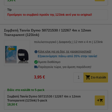
3,95 €
Tip
Προτίμησε το συμβατό προϊόν της 123ink αντί για το original!
Συμβατή Ταινία Dymo S0721530 / 12267 4m x 12mm
Transparent (123ink)
πολυλειτουργικό
Διαφανής
12 mm x 4 m
123ink
Κάνε κλικ για να δεις τα χαρακτηριστικά!
Εξοικονόμησε πάνω από
35%
στην ταινία!
Άμεσα διαθέσιμο
Παράγγειλε τώρα, για άμεση παράδοση!
3,95 €
Στο Καλάθι
Βάλε στο καλάθι το 5-pack
Συμβατή Ταινία Dymo S0721530 / 12267 4m x 12mm
Transparent (123ink) 5-pack
18,50 €