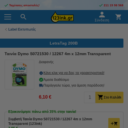
Ταχύτατες αποστολές!
211 19 98 568
Σύνδεση
Label Εκτυπωτές
LetraTag 200B
Ταινία Dymo S0721530 / 12267 4m x 12mm Transparent
Διαφανής
Κάνε κλικ για να δεις τα χαρακτηριστικά!
Άμεσα διαθέσιμο
Παράγγειλε τώρα, για άμεση παράδοση!
6,10 €
Στο Καλάθι
Εξοικονόμησε πάνω από
35%
στην ταινία!
Συμβατή Ταινία Dymo S0721530 / 12267 4m x 12mm
Transparent (123ink)