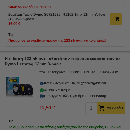
Βάλε στο καλάθι το 5-pack
Συμβατή Ταινία Dymo S0721620 / 91202 4m x 12mm Yellow
(123ink) 5-pack
16,90 €
Tip
Προτίμησε το συμβατό προϊόν της 123ink αντί για το original!
Η έκδοση 123ink αντικαθιστά την πολυσυσκευασία ταινίας
Dymo Letratag 12mm 3-pack
πολυλειτουργικό
123ink
LetraTag
12 mm x 4 m
Κάνε κλικ για να δεις τα χαρακτηριστικά!
Άμεσα διαθέσιμο
Παράγγειλε τώρα, για άμεση παράδοση!
12,50 €
Στο Καλάθι
Tip
Σε συμβουλεύουμε να πάρεις αυτές τις ταινίες της εταιρείας 123ink και