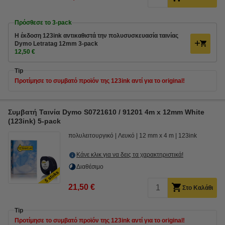
Πρόσθεσε το 3-pack
Η έκδοση 123ink αντικαθιστά την πολυσυσκευασία ταινίας
Dymo Letratag 12mm 3-pack
12,50 €
Tip
Προτίμησε το συμβατό προϊόν της 123ink αντί για το original!
Συμβατή Ταινία Dymo S0721610 / 91201 4m x 12mm White
(123ink) 5-pack
πολυλειτουργικό
Λευκό
12 mm x 4 m
123ink
Κάνε κλικ για να δεις τα χαρακτηριστικά!
Διαθέσιμο
21,50 €
Στο Καλάθι
Tip
Προτίμησε το συμβατό προϊόν της 123ink αντί για το original!