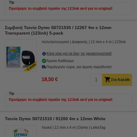
Tip
Προτίμησε το συμβατό προϊόν της 123ink αντί για το original!
Συμβατή Ταινία Dymo S0721530 / 12267 4m x 12mm
Transparent (123ink) 5-pack
πολυλειτουργικό
Διαφανής
12 mm x 4 m
123ink
Κάνε κλικ για να δεις τα χαρακτηριστικά!
Άμεσα διαθέσιμο
Παράγγειλε τώρα, για άμεση παράδοση!
18,50 €
Στο Καλάθι
Tip
Προτίμησε το συμβατό προϊόν της 123ink αντί για το original!
Ταινία Dymo S0721510 / 91200 4m x 12mm White
Λευκό
12 mm x 4 m
Dymo
LetraTag