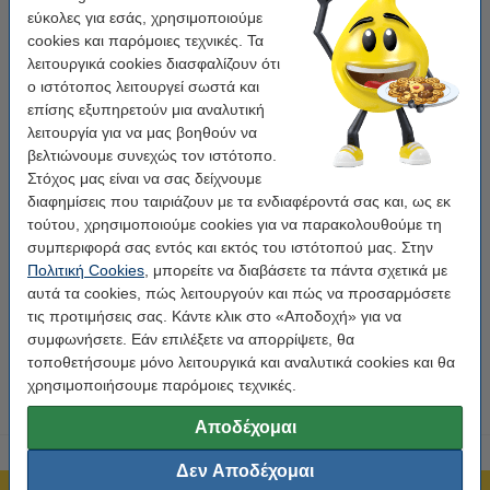
εύκολες για εσάς, χρησιμοποιούμε
2 x
Συμβατό Μελάνι 123ink Canon PGI-550PGBK
(
22,8 ml
)
cookies και παρόμοιες τεχνικές. Τα
λειτουργικά cookies διασφαλίζουν ότι
Συνολικό Μελάνι:
45,6 ml
ο ιστότοπος λειτουργεί σωστά και
επίσης εξυπηρετούν μια αναλυτική
Φυσικά και αυτά τα προϊόντα από την 123ink συνοδεύονται από 100% εγγύηση!
λειτουργία για να μας βοηθούν να
βελτιώνουμε συνεχώς τον ιστότοπο.
Στόχος μας είναι να σας δείχνουμε
Χαρακτηριστικά
διαφημίσεις που ταιριάζουν με τα ενδιαφέροντά σας και, ως εκ
τούτου, χρησιμοποιούμε cookies για να παρακολουθούμε τη
Χρώμα:
Black (2x)
συμπεριφορά σας εντός και εκτός του ιστότοπού μας. Στην
Πολιτική Cookies
, μπορείτε να διαβάσετε τα πάντα σχετικά με
Κατηγορία:
Διπλή Συσκευασία
αυτά τα cookies, πώς λειτουργούν και πώς να προσαρμόσετε
Χωρητικότητα:
45,6 ml
τις προτιμήσεις σας. Κάντε κλικ στο «Αποδοχή» για να
συμφωνήσετε. Εάν επιλέξετε να απορρίψετε, θα
Κωδικός:
6431B005
τοποθετήσουμε μόνο λειτουργικά και αναλυτικά cookies και θα
χρησιμοποιήσουμε παρόμοιες τεχνικές.
Αποδέχομαι
Δεν Αποδέχομαι