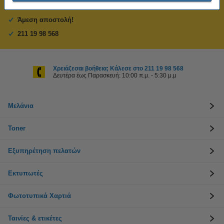
Πιστοποίηση ISO
Άμεση αποστολή!
211 19 98 568
Χρειάζεσαι βοήθεια; Κάλεσε στο 211 19 98 568
Δευτέρα έως Παρασκευή: 10:00 π.μ. - 5:30 μ.μ
Μελάνια
Toner
Εξυπηρέτηση πελατών
Εκτυπωτές
Φωτοτυπικά Χαρτιά
Ταινίες & ετικέτες