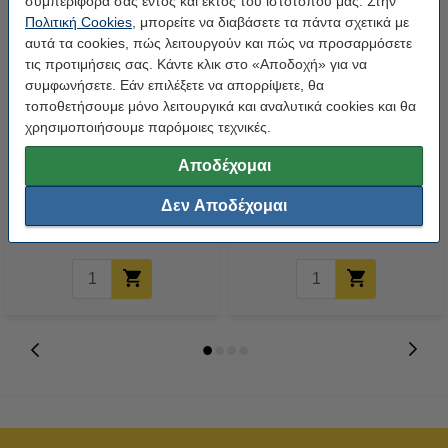
συμπεριφορά σας εντός και εκτός του ιστότοπού μας. Στην
Πολιτική Cookies
, μπορείτε να διαβάσετε τα πάντα σχετικά με
αυτά τα cookies, πώς λειτουργούν και πώς να προσαρμόσετε
τις προτιμήσεις σας. Κάντε κλικ στο «Αποδοχή» για να
συμφωνήσετε. Εάν επιλέξετε να απορρίψετε, θα
τοποθετήσουμε μόνο λειτουργικά και αναλυτικά cookies και θα
χρησιμοποιήσουμε παρόμοιες τεχνικές.
Συμβατό Μελάνι Canon CL-
Συμβατό Μελάνι Canon PG-540L
Αποδέχομαι
541XL High Capacity Colour
Black (123ink)
(123ink)
Δεν Αποδέχομαι
22,90 €
22,90 €
Συμπ. 24% ΦΠΑ
Συμπ. 24% ΦΠΑ