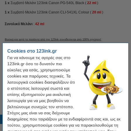
1 x
Συμβατό Μελάνι 123ink Canon PG-540L Black (
22 ml
)
1 x
Συμβατό Μελάνι 123ink Canon CLI-541XL Colour (
20 ml
)
Συνολικό Mελάνι
:
42 ml
Φυσικά και αυτά τα προϊόντα από την 123ink συνοδεύονται από 100% εγγύηση!
Cookies στο 123ink.gr
Για να κάνουμε τις αγορές σας στο
Χαρακτηριστικά
123ink.gr όσο το δυνατόν πιο
εύκολες για εσάς, χρησιμοποιούμε
Χρώμα:
μαύρο (L) και έγχρωμο (XL)
cookies και παρόμοιες τεχνικές. Τα
λειτουργικά cookies διασφαλίζουν ότι
Κατηγορία:
Διπλή Συσκευασία
ο ιστότοπος λειτουργεί σωστά και
Κωδικός:
5222B012
επίσης εξυπηρετούν μια αναλυτική
λειτουργία για να μας βοηθούν να
βελτιώνουμε συνεχώς τον ιστότοπο.
Στόχος μας είναι να σας δείχνουμε
διαφημίσεις που ταιριάζουν με τα ενδιαφέροντά σας και, ως εκ
Δημοφιλή προϊόντα
τούτου, χρησιμοποιούμε cookies για να παρακολουθούμε τη