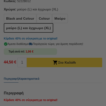
Κωδικός:
5222B012
Χρώμα:
μαύρο (L) και έγχρωμο (XL)
Black and Colour
Colour
Μαύρο
μαύρο (L) και έγχρωμο (XL)
Κέρδισε
40%
σε σύγκριση με το original!
Άμεσα διαθέσιμο
Παράγγειλε τώρα, για άμεση παράδοση!
Τιμή ανά ml
1,06 €
44,50 €
Στο Καλάθι
Περιγραφή
Χαρακτηριστικά
Περιγραφή
Κέρδισε
40%
σε σύγκριση με το original!