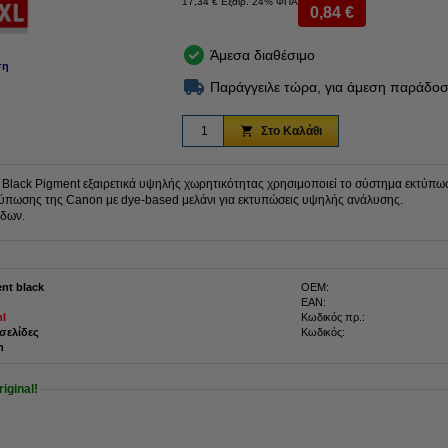
17,34 € Εξαιρ. 24% ΦΠΑ
0,84 €
Άμεσα διαθέσιμο
ση
Παράγγειλε τώρα, για άμεση παράδοσ
Στο Καλάθι
lack Pigment εξαιρετικά υψηλής χωρητικότητας χρησιμοποιεί το σύστημα εκτύπωσ
τύπωσης της Canon με dye-based μελάνι για εκτυπώσεις υψηλής ανάλυσης.
ίδων.
nt black
OEM:
EAN:
ml
Κωδικός πρ.:
 σελίδες
Κωδικός:
n
iginal!