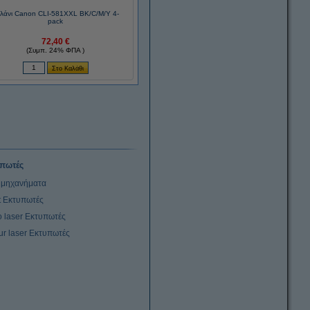
λάνι Canon CLI-581XXL BK/C/M/Y 4-
pack
72,40 €
(Συμπ. 24% ΦΠΑ )
πωτές
μηχανήματα
et Εκτυπωτές
 laser Εκτυπωτές
ur laser Εκτυπωτές