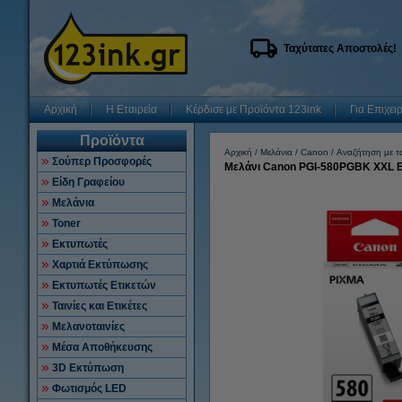
Ταχύτατες Αποστολές!
Αρχική
Η Εταιρεία
Κέρδισε με Προϊόντα 123ink
Για Επιχει
Προϊόντα
Αρχική
Μελάνια
Canon
Αναζήτηση με το
Σούπερ Προσφορές
Μελάνι Canon PGI-580PGBK XXL Ex
Είδη Γραφείου
Μελάνια
Toner
Εκτυπωτές
Χαρτιά Εκτύπωσης
Εκτυπωτές Ετικετών
Ταινίες και Ετικέτες
Μελανοταινίες
Μέσα Αποθήκευσης
3D Εκτύπωση
Φωτισμός LED