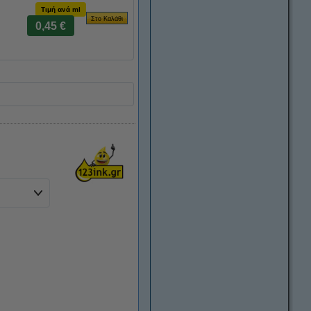
Τιμή ανά ml
0,45 €