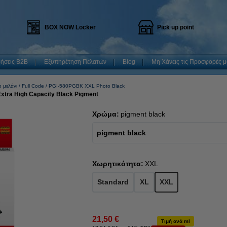
BOX NOW Locker
Pick up point
ρήσεις B2B
Εξυπηρέτηση Πελατών
Blog
Μη Χάνεις τις Προσφορές μ
 μελάνι
Full Code
PGI-580PGBK XXL Photo Black
tra High Capacity Black Pigment
Χρώμα:
pigment black
pigment black
Χωρητικότητα:
XXL
Standard
XL
XXL
21,50 €
Τιμή ανά ml