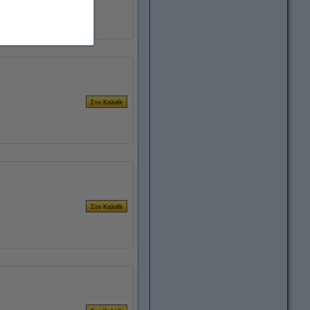
017459
1970C001