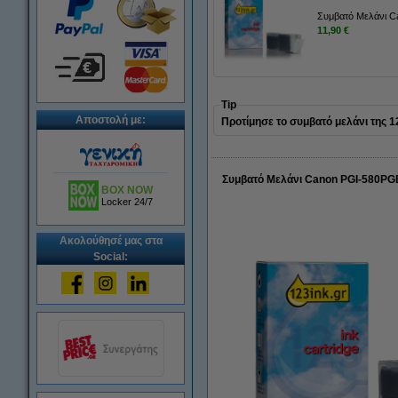
Συμβατό Μελάνι C
11,90 €
Tip
Αποστολή με:
Προτίμησε το συμβατό μελάνι της 123
Συμβατό Μελάνι Canon PGI-580PGB
BOX NOW
Locker 24/7
Ακολούθησέ μας στα
Social: