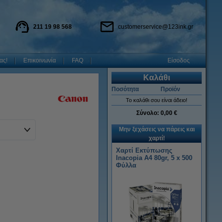
211 19 98 568
customerservice@123ink.gr
ας!
Επικοινωνία
FAQ
Είσοδος
Καλάθι
Ποσότητα
Προϊόν
Το καλάθι σου είναι άδειο!
Σύνολο:
0,00 €
Μην ξεχάσεις να πάρεις και
χαρτί!
Χαρτί Εκτύπωσης
Inacopia Α4 80gr, 5 x 500
Φύλλα