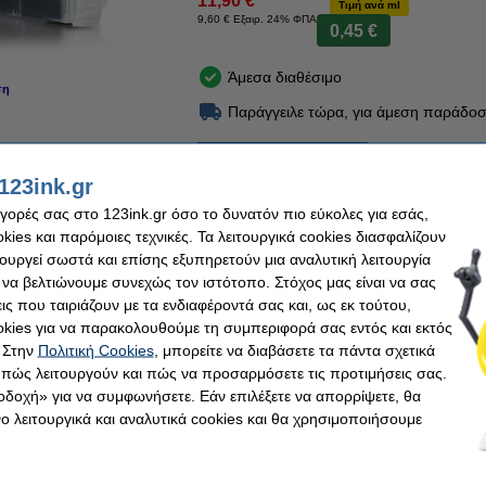
11,90 €
Τιμή ανά ml
9,60 € Εξαιρ. 24% ΦΠΑ
0,45 €
Άμεσα διαθέσιμο
ση
Παράγγειλε τώρα, για άμεση παράδοσ
Στο Καλάθι
123ink.gr
αγορές σας στο 123ink.gr όσο το δυνατόν πιο εύκολες για εσάς,
iginal!
ies και παρόμοιες τεχνικές. Τα λειτουργικά cookies διασφαλίζουν
GBK XXL Black Pigment εξαιρετικά υψηλής χωρητικότητας από την
123ink
ξεχωρίζε
τουργεί σωστά και επίσης εξυπηρετούν μια αναλυτική λειτουργία
 να βελτιώνουμε συνεχώς τον ιστότοπο. Στόχος μας είναι να σας
ημένο κατασκευαστή ISO-9001 (άρα, σύμφωνα με τα υψηλότερα πρότυπα ποιότητας
ις που ταιριάζουν με τα ενδιαφέροντά σας και, ως εκ τούτου,
 λεπτή λεπτομέρεια με αυτό το Canon PGI-580PGBK XXL Black Pigment εξαιρετικά
kies για να παρακολουθούμε τη συμπεριφορά σας εντός και εκτός
 Στην
Πολιτική Cookies
, μπορείτε να διαβάσετε τα πάντα σχετικά
τητας (δηλαδή
0,7 ml περισσότερο
από το γνήσιο).
, πώς λειτουργούν και πώς να προσαρμόσετε τις προτιμήσεις σας.
οδοχή» για να συμφωνήσετε. Εάν επιλέξετε να απορρίψετε, θα
οδεύεται από 100% εγγύηση!
 λειτουργικά και αναλυτικά cookies και θα χρησιμοποιήσουμε
nt black
OEM: