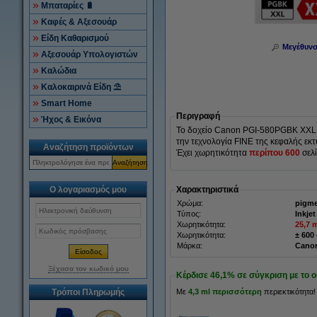
Μπαταρίες 🔋
Καφές & Αξεσουάρ
Είδη Καθαρισμού
Μεγέθυν
Αξεσουάρ Υπολογιστών
Καλώδια
Καλοκαιρινά Είδη ⛱
Smart Home
Περιγραφή
Ήχος & Εικόνα
Το δοχείο Canon PGI-580PGBK XXL B
την τεχνολογία FINE της κεφαλής εκ
Αναζήτηση προϊόντων
Έχει χωρητικότητα
περίπου 600
σελ
Αναζήτηση
Ο λογαριασμός μου
Χαρακτηριστικά
Χρώμα:
pigme
Τύπος:
Inkjet
Χωρητικότητα:
25,7 
Χωρητικότητα:
± 600
Μάρκα:
Cano
Ξέχασα τον κωδικό μου
Κέρδισε
46,1%
σε σύγκριση με το or
Τρόποι Πληρωμής
Με
4,3 ml περισσότερη
περιεκτικότητα!