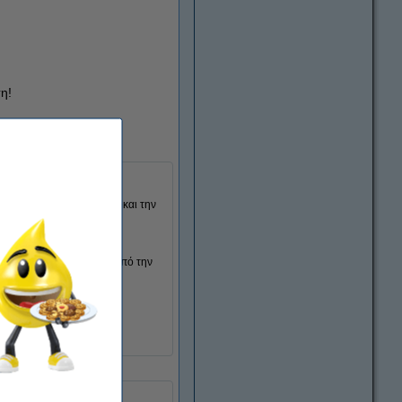
η!
ι για την υψηλή ποιότητα και την
).
 υψηλής χωρητικότητας από την
1970C001