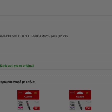
anon PGI-580PGBK / CLI-581BK/C/M/Y 5-pack (123ink)
ink αντί για το original!
παρόμοια αγορά με εσένα!