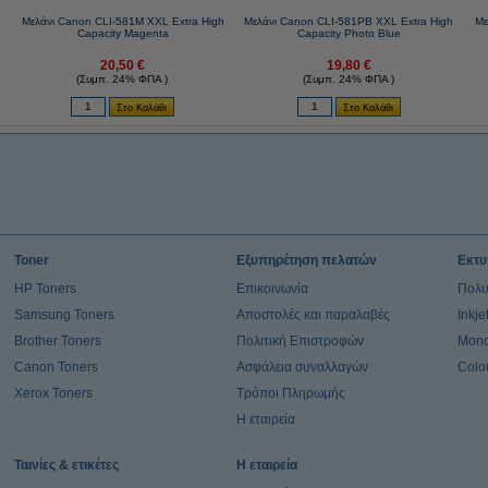
Μελάνι Canon CLI-581M XXL Extra High
Μελάνι Canon CLI-581PB XXL Extra High
Με
Capacity Magenta
Capacity Photo Blue
20,50 €
19,80 €
(Συμπ. 24% ΦΠΑ )
(Συμπ. 24% ΦΠΑ )
Toner
Εξυπηρέτηση πελατών
Εκτυ
HP Toners
Επικοινωνία
Πολυ
Samsung Toners
Αποστολές και παραλαβές
Inkj
Brother Toners
Πολιτική Επιστροφών
Mono
Canon Toners
Ασφάλεια συναλλαγών
Colo
Xerox Toners
Τρόποι Πληρωμής
Η εταιρεία
Ταινίες & ετικέτες
Η εταιρεία