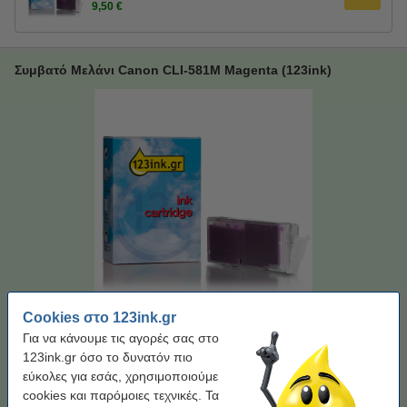
9,50 €
Συμβατό Μελάνι Canon CLI-581M Magenta (123ink)
Τύπος:
Inkjet
Χρώμα:
Magenta
Χωρητικότητα:
13 ml
Μάρκα:
123ink
Cookies στο 123ink.gr
Για να κάνουμε τις αγορές σας στο
Χρώμα:
Magenta
123ink.gr όσο το δυνατόν πιο
εύκολες για εσάς, χρησιμοποιούμε
Magenta
cookies και παρόμοιες τεχνικές. Τα