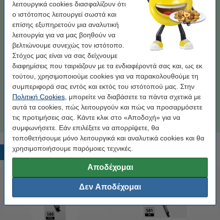
λειτουργικά cookies διασφαλίζουν ότι
Χωρητικότητα:
Standard
ο ιστότοπος λειτουργεί σωστά και
επίσης εξυπηρετούν μια αναλυτική
Standard
XL
XXL
λειτουργία για να μας βοηθούν να
βελτιώνουμε συνεχώς τον ιστότοπο.
Κάνε κλικ για να δεις τα χαρακτηριστικά!
Στόχος μας είναι να σας δείχνουμε
Κέρδισε
63,8%
σε σύγκριση με το original!
διαφημίσεις που ταιριάζουν με τα ενδιαφέροντά σας και, ως εκ
Άμεσα διαθέσιμο
Παράγγειλε τώρα, για άμεση παράδοση!
τούτου, χρησιμοποιούμε cookies για να παρακολουθούμε τη
συμπεριφορά σας εντός και εκτός του ιστότοπού μας. Στην
Τιμή ανά ml
0,73 €
Πολιτική Cookies
, μπορείτε να διαβάσετε τα πάντα σχετικά με
αυτά τα cookies, πώς λειτουργούν και πώς να προσαρμόσετε
9,50 €
Στο Καλάθι
τις προτιμήσεις σας. Κάντε κλικ στο «Αποδοχή» για να
συμφωνήσετε. Εάν επιλέξετε να απορρίψετε, θα
τοποθετήσουμε μόνο λειτουργικά και αναλυτικά cookies και θα
χρησιμοποιήσουμε παρόμοιες τεχνικές.
Δημοφιλή προϊόντα
Αποδέχομαι
Δεν Αποδέχομαι