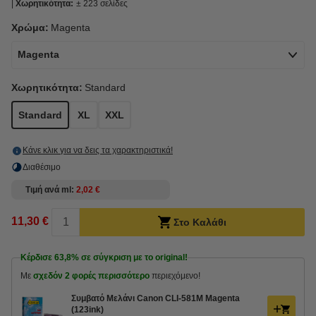
Χωρητικότητα:
± 223 σελίδες
Χρώμα:
Magenta
Magenta
Χωρητικότητα:
Standard
Standard
XL
XXL
Κάνε κλικ για να δεις τα χαρακτηριστικά!
Διαθέσιμο
Τιμή ανά ml
2,02 €
11,30 €
Στο Καλάθι
Κέρδισε
63,8%
σε σύγκριση με το original!
Με
σχεδόν 2 φορές περισσότερο
περιεχόμενο!
Συμβατό Μελάνι Canon CLI-581M Magenta
(123ink)