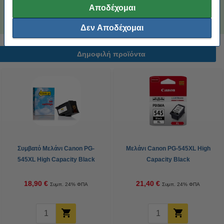
φύλλα)
Αποδέχομαι
4,99 €
Δεν Αποδέχομαι
Δημοφιλή προϊόντα
Συμβατό Μελάνι Canon PG-
Μελάνι Canon PG-545XL High
545XL High Capacity Black
Capacity Black
(123ink)
18,90 €
21,40 €
Συμπ. 24% ΦΠΑ
Συμπ. 24% ΦΠΑ