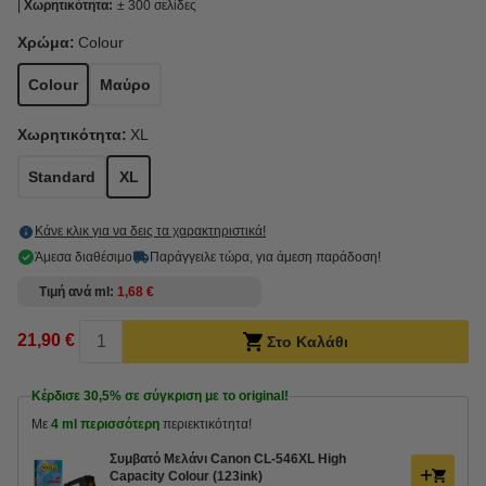
Χωρητικότητα:
± 300 σελίδες
Χρώμα:
Colour
Colour
Μαύρο
Χωρητικότητα:
XL
Standard
XL
Κάνε κλικ για να δεις τα χαρακτηριστικά!
Άμεσα διαθέσιμο
Παράγγειλε τώρα, για άμεση παράδοση!
Τιμή ανά ml
1,68 €
21,90 €
Στο Καλάθι
Κέρδισε
30,5%
σε σύγκριση με το original!
Με
4 ml περισσότερη
περιεκτικότητα!
Συμβατό Μελάνι Canon CL-546XL High
Capacity Colour (123ink)