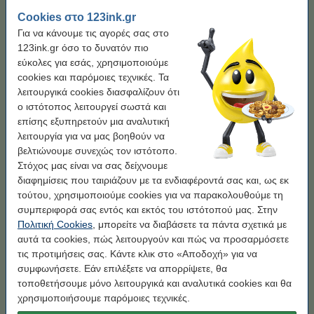
Cookies στο 123ink.gr
Χωρητικότητα:
XL
Για να κάνουμε τις αγορές σας στο
123ink.gr όσο το δυνατόν πιο
Standard
XL
εύκολες για εσάς, χρησιμοποιούμε
cookies και παρόμοιες τεχνικές. Τα
Κάνε κλικ για να δεις τα χαρακτηριστικά!
λειτουργικά cookies διασφαλίζουν ότι
Κέρδισε
30,5%
σε σύγκριση με το original!
ο ιστότοπος λειτουργεί σωστά και
Άμεσα διαθέσιμο
Παράγγειλε τώρα, για άμεση παράδοση!
επίσης εξυπηρετούν μια αναλυτική
λειτουργία για να μας βοηθούν να
Τιμή ανά ml
1,17 €
βελτιώνουμε συνεχώς τον ιστότοπο.
Στόχος μας είναι να σας δείχνουμε
19,90 €
Στο Καλάθι
διαφημίσεις που ταιριάζουν με τα ενδιαφέροντά σας και, ως εκ
τούτου, χρησιμοποιούμε cookies για να παρακολουθούμε τη
Βάλε στο καλάθι το Black
συμπεριφορά σας εντός και εκτός του ιστότοπού μας. Στην
Πολιτική Cookies
, μπορείτε να διαβάσετε τα πάντα σχετικά με
Συμβατό Μελάνι Canon PG-545XL High
αυτά τα cookies, πώς λειτουργούν και πώς να προσαρμόσετε
Capacity Black (123ink)
18,90 €
τις προτιμήσεις σας. Κάντε κλικ στο «Αποδοχή» για να
συμφωνήσετε. Εάν επιλέξετε να απορρίψετε, θα
τοποθετήσουμε μόνο λειτουργικά και αναλυτικά cookies και θα
Μη ξεχάσεις το Χαρτί Εκτύπωσης!
χρησιμοποιήσουμε παρόμοιες τεχνικές.
Χαρτί Εκτύπωσης Inacopia Office Α4, 80gr (500