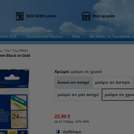
BOX NOW Locker
Pick up point
ρήσεις B2B
Εξυπηρέτηση Πελατών
Blog
Μη Χάνεις τις Προσφορές μ
ες
TZe
TZe-PR851
4mm Black on Gold
Χρώμα:
μαύρο σε χρυσό
λευκό σε ασημί
μαύρο σε άσπρο
μαύρο σε ματ ασημί
μαύρο σε χρυ
22,90 €
18,47 € Εξαιρ. 24% ΦΠΑ
Διαθέσιμο