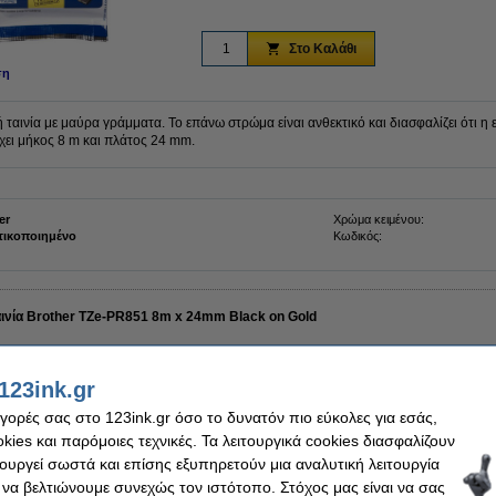
Στο Καλάθι
ση
 ταινία με μαύρα γράμματα. Το επάνω στρώμα είναι ανθεκτικό και διασφαλίζει ότι η 
 έχει μήκος 8 m και πλάτος 24 mm.
er
Χρώμα κειμένου:
τικοποιημένο
Κωδικός:
ταινία Brother TZe-PR851 8m x 24mm Black on Gold
123ink.gr
Χρώμα:
μαύρο σε χρυσό
αγορές σας στο 123ink.gr όσο το δυνατόν πιο εύκολες για εσάς,
μαύρο σε άσπρο
μαύρο σε κίτρινο
ies και παρόμοιες τεχνικές. Τα λειτουργικά cookies διασφαλίζουν
τουργεί σωστά και επίσης εξυπηρετούν μια αναλυτική λειτουργία
μαύρο σε χρυσό
 να βελτιώνουμε συνεχώς τον ιστότοπο. Στόχος μας είναι να σας