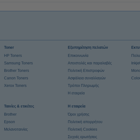
Toner
Εξυπηρέτηση πελατών
Εκτυ
HP Toners
Επικοινωνία
Πολυ
Samsung Toners
Αποστολές και παραλαβές
Inkj
Brother Toners
Πολιτική Επιστροφών
Mono
Canon Toners
Ασφάλεια συναλλαγών
Colo
Xerox Toners
Τρόποι Πληρωμής
Η εταιρεία
Ταινίες & ετικέτες
Η εταιρεία
Brother
Όροι χρήσης
Epson
Πολιτική απορρήτου
Μελανοταινίες
Πολιτική Cookies
Συχνές ερωτήσεις