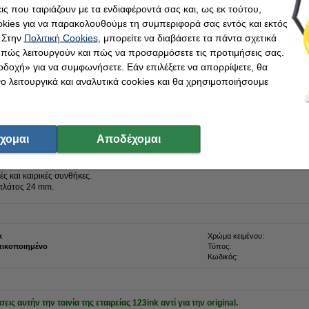
ις που ταιριάζουν με τα ενδιαφέροντά σας και, ως εκ τούτου,
kies για να παρακολουθούμε τη συμπεριφορά σας εντός και εκτός
 Στην
Πολιτική Cookies
, μπορείτε να διαβάσετε τα πάντα σχετικά
13,95 €
(εξαντλήθηκε)
, πώς λειτουργούν και πώς να προσαρμόσετε τις προτιμήσεις σας.
11,25 € Εξαιρ. 24% ΦΠΑ
οδοχή» για να συμφωνήσετε. Εάν επιλέξετε να απορρίψετε, θα
 λειτουργικά και αναλυτικά cookies και θα χρησιμοποιήσουμε
Στο Καλάθι
ση
χομαι
Αποδέχομαι
νία!
καθιστά την ταινία Brother TZe-PR851 8m x 24mm και είναι χρυσή με μαύρα γράμμα
ές και καιρικές συνθήκες.
ι πλάτος 24 mm.
k
Χρώμα κειμένου:
τικοποιημένο
Τύπος:
Κωδικός:
 αυτήν την ταινία της εταιρείας 123ink αντί για την original.