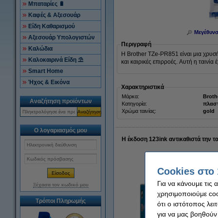
Μπαταρίες 🔋
Καφές & Αξεσουάρ
Είδη Καθαρισμού
Μεγέθυν
Αξεσουάρ Υπολογιστών
Περιγραφή
Καλώδια
Η Brother TZe-PR851 είναι μια χρυσή
Καλοκαιρινά Είδη ⛱
και καιρικές επιρροές. Αυτή η ταινία
Smart Home
Ήχος & Εικόνα
Χαρακτηριστικά
Μάρκα:
Broth
Αναζήτηση προϊόντων
Κατηγορία:
πλασ
Χρώμα ταινίας:
gold
Αναζήτηση
Ο λογαριασμός μου
Η έκδοση 123ink αντικαθιστά την 
Cookies στο 
Για να κάνουμε τις 
Ξέχασα τον κωδικό μου
χρησιμοποιούμε cook
Τρόποι Πληρωμής
ότι ο ιστότοπος λει
για να μας βοηθούν