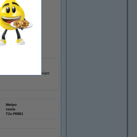
τα. Το ανθεκτικό επάνω στρώμα
Μαύρο
ταινία
TZe-PR851