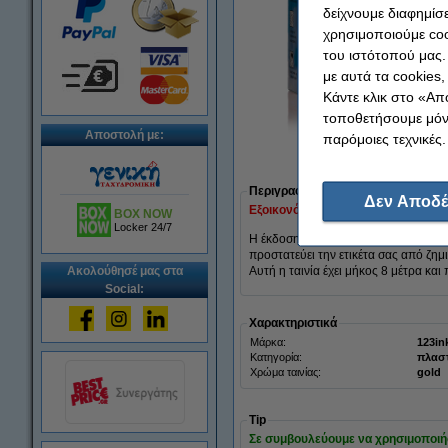
δείχνουμε διαφημίσε
χρησιμοποιούμε coo
του ιστότοπού μας.
με αυτά τα cookies
Κάντε κλικ στο «Απ
τοποθετήσουμε μόνο
Αποστολή με:
παρόμοιες τεχνικές.
Μεγέθυν
Περιγραφή
Δεν Αποδέ
Εξοικονόμησε σχεδόν
40%
στην ται
BOX NOW
Locker 24/7
Η έκδοση της εταιρείας 123ink αντι
προστατεύει την ετικέτα σας από ζημι
Ακολούθησέ μας στα
Αυτή η ταινία έχει μήκος 8 μέτρα κα
Social:
Χαρακτηριστικά
Μάρκα:
123in
Κατηγορία:
πλασ
Χρώμα ταινίας:
gold
Tip
Σε συμβουλεύουμε να χρησιμοποιήσεις