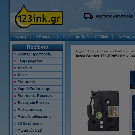
Ταχύτατες Αποστολές!
Αρχική
Η Εταιρεία
Κέρδισε με Προϊόντα 123ink
Για Επιχει
Προϊόντα
Αρχική
Ταινίες και Ετικέτες
Brother
Ταινί
Σούπερ Προσφορές
Ταινία Brother TZe-PR851 8m x 2
Είδη Γραφείου
Μελάνια
Toner
Εκτυπωτές
Χαρτιά Εκτύπωσης
Εκτυπωτές Ετικετών
Ταινίες και Ετικέτες
Μελανοταινίες
Μέσα Αποθήκευσης
3D Εκτύπωση
Φωτισμός LED