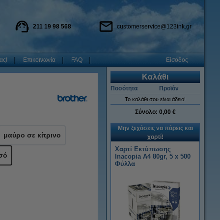
211 19 98 568
customerservice@123ink.gr
ας!
Επικοινωνία
FAQ
Είσοδος
Καλάθι
Ποσότητα
Προϊόν
Το καλάθι σου είναι άδειο!
Σύνολο:
0,00 €
Μην ξεχάσεις να πάρεις και
μαύρο σε κίτρινο
χαρτί!
Χαρτί Εκτύπωσης
σό
Inacopia Α4 80gr, 5 x 500
Φύλλα