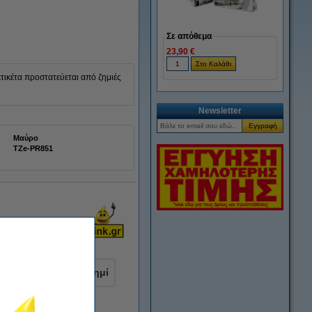
Σε απόθεμα
23,90 €
ετικέτα προστατεύεται από ζημιές
Newsletter
Μαύρο
TZe-PR851
μαύρο σε ματ ασημί