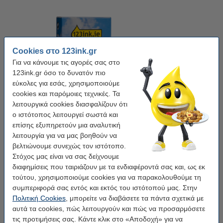
Cookies στο 123ink.gr
Για να κάνουμε τις αγορές σας στο
123ink.gr όσο το δυνατόν πιο
εύκολες για εσάς, χρησιμοποιούμε
cookies και παρόμοιες τεχνικές. Τα
λειτουργικά cookies διασφαλίζουν ότι
ο ιστότοπος λειτουργεί σωστά και
Χρήση:
πολυλειτουργικό
Μάρκα:
123ink
Κατηγορία:
πλαστικοποιημένο
επίσης εξυπηρετούν μια αναλυτική
Χρώμα ταινίας:
Διαφανής
λειτουργία για να μας βοηθούν να
Χρώμα:
μαύρο σε διαφανές
βελτιώνουμε συνεχώς τον ιστότοπο.
Στόχος μας είναι να σας δείχνουμε
άσπρο σε μαύρο
μαύρο σε άσπρο
διαφημίσεις που ταιριάζουν με τα ενδιαφέροντά σας και, ως εκ
τούτου, χρησιμοποιούμε cookies για να παρακολουθούμε τη
μαύρο σε διαφανές
μαύρο σε κίτρινο
συμπεριφορά σας εντός και εκτός του ιστότοπού μας. Στην
Πολιτική Cookies
, μπορείτε να διαβάσετε τα πάντα σχετικά με
αυτά τα cookies, πώς λειτουργούν και πώς να προσαρμόσετε
Κάνε κλικ για να δεις τα χαρακτηριστικά!
Εξοικονόμησε σχεδόν
25%
στην ταινία!
τις προτιμήσεις σας. Κάντε κλικ στο «Αποδοχή» για να