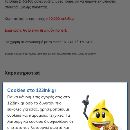
Το Drum DR-2400 συνεργάζεται με το Toner, για να παράγει εκτυπώσεις
σταθερά υψηλής ποιότητας.
Χωρητικότητα εκτύπωσης
± 12.000 σελίδες.
Σημείωση: Αυτό είναι drum, όχι toner!.
Για χρήση σε συνδυασμό με το toner TN-2410 ή TN-2420.
Φυσικά και αυτό το προϊόν από την 123ink συνοδεύεται από 100% εγγύηση!
Χαρακτηριστικά
Μάρκα:
123ink
Cookies στο 123ink.gr
Για να κάνουμε τις αγορές σας στο
Χωρητικότητα:
± 12.000 σελίδες
123ink.gr όσο το δυνατόν πιο
Χρώμα:
Μαύρο
εύκολες για εσάς, χρησιμοποιούμε
cookies και παρόμοιες τεχνικές. Τα
EAN:
8718237062617
λειτουργικά cookies διασφαλίζουν ότι
OEM:
DR-2400
ο ιστότοπος λειτουργεί σωστά και