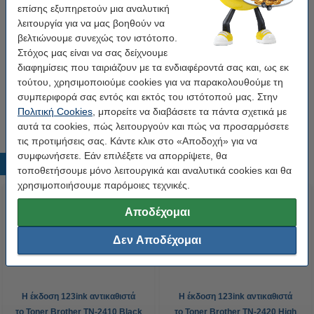
επίσης εξυπηρετούν μια αναλυτική
Κωδικός πρ.:
051165
λειτουργία για να μας βοηθούν να
Τύπος:
drum
βελτιώνουμε συνεχώς τον ιστότοπο.
Στόχος μας είναι να σας δείχνουμε
Κωδικός:
DR-2400
διαφημίσεις που ταιριάζουν με τα ενδιαφέροντά σας και, ως εκ
τούτου, χρησιμοποιούμε cookies για να παρακολουθούμε τη
συμπεριφορά σας εντός και εκτός του ιστότοπού μας. Στην
Tip
Προτίμησε το συμβατό drum της 123ink αντί για το original!
Πολιτική Cookies
, μπορείτε να διαβάσετε τα πάντα σχετικά με
αυτά τα cookies, πώς λειτουργούν και πώς να προσαρμόσετε
τις προτιμήσεις σας. Κάντε κλικ στο «Αποδοχή» για να
συμφωνήσετε. Εάν επιλέξετε να απορρίψετε, θα
Δημοφιλή προϊόντα
τοποθετήσουμε μόνο λειτουργικά και αναλυτικά cookies και θα
χρησιμοποιήσουμε παρόμοιες τεχνικές.
Αποδέχομαι
Δεν Αποδέχομαι
Η έκδοση 123ink αντικαθιστά
Η έκδοση 123ink αντικαθιστά
το Toner Brother TN-2410 Black
το Toner Brother TN-2420 High