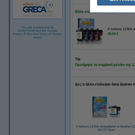
Βάλε στο καλάθι το 4-pack
This site is protected by
Η έκδοση 123ink α
reCAPTCHA and the Google
35,50 €
Privacy Policy
and
Terms of Service
apply.
Tip
Προτίμησε το συμβατό μελάνι της 123
Δες τι άλλο επέλεξαν όσοι έκαναν 
Η έκδοση 123ink αντικαθιστά το Brother L
3217C Cyan