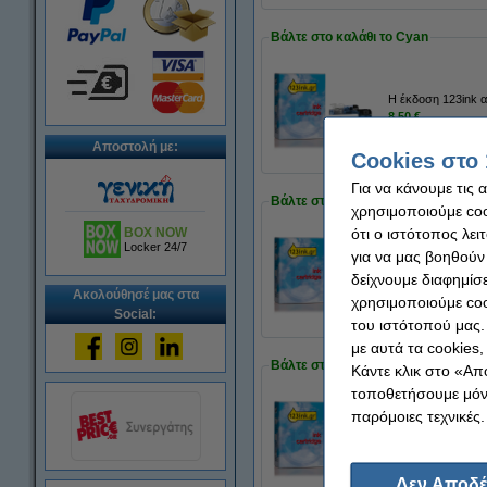
Βάλτε στο καλάθι το Cyan
Η έκδοση 123ink α
8,50 €
Αποστολή με:
Cookies στο 
Για να κάνουμε τις 
Βάλτε στο καλάθι το Magenta
χρησιμοποιούμε cook
ότι ο ιστότοπος λει
BOX NOW
Locker 24/7
για να μας βοηθούν
Η έκδοση 123ink α
δείχνουμε διαφημίσε
8,50 €
Ακολούθησέ μας στα
χρησιμοποιούμε coo
Social:
του ιστότοπού μας.
με αυτά τα cookies
Βάλτε στο καλάθι το Yellow
Κάντε κλικ στο «Απ
τοποθετήσουμε μόνο
παρόμοιες τεχνικές.
Η έκδοση 123ink α
8,50 €
Δεν Αποδέ