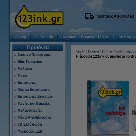
Ταχύτατες Αποστολές!
Αρχική
Η Εταιρεία
Κέρδισε με Προϊόντα 123ink
Για Επιχει
Προϊόντα
Αρχική
Μελάνια
Brother
Αναζήτηση με τ
Σούπερ Προσφορές
Η έκδοση 123ink αντικαθιστά το B
Είδη Γραφείου
Μελάνια
Toner
Εκτυπωτές
Χαρτιά Εκτύπωσης
Εκτυπωτές Ετικετών
Ταινίες και Ετικέτες
Μελανοταινίες
Μέσα Αποθήκευσης
3D Εκτύπωση
Φωτισμός LED