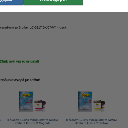
ντικαθιστά το Brother LC-3217 BK/C/M/Y 4-pack
ink αντί για το original!
παρόμοια αγορά με εσένα!
C-
Η έκδοση 123ink αντικαθιστά το Μελάνι
Η έκδοση 123ink αντικαθιστά το Μελάνι
Brother LC-3217M Magenta
Brother LC-3217Y Yellow