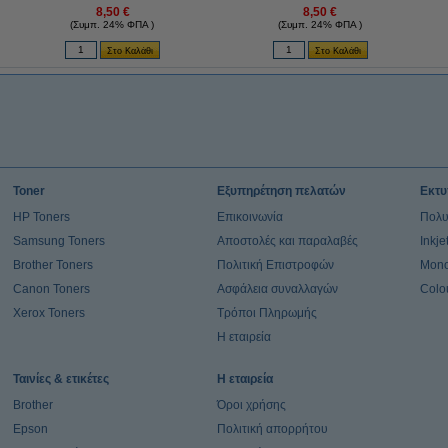
8,50 €
8,50 €
(Συμπ. 24% ΦΠΑ )
(Συμπ. 24% ΦΠΑ )
Toner
Εξυπηρέτηση πελατών
Εκτυ
HP Toners
Επικοινωνία
Πολυ
Samsung Toners
Αποστολές και παραλαβές
Inkj
Brother Toners
Πολιτική Επιστροφών
Mono
Canon Toners
Ασφάλεια συναλλαγών
Colo
Xerox Toners
Τρόποι Πληρωμής
Η εταιρεία
Ταινίες & ετικέτες
Η εταιρεία
Brother
Όροι χρήσης
Epson
Πολιτική απορρήτου