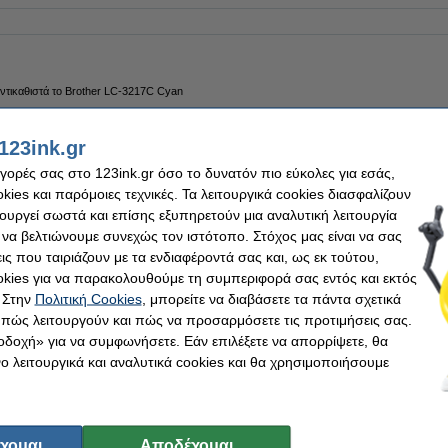
ντικαθιστά το Brother LC-3217C Cyan
123ink.gr
αγορές σας στο 123ink.gr όσο το δυνατόν πιο εύκολες για εσάς,
ies και παρόμοιες τεχνικές. Τα λειτουργικά cookies διασφαλίζουν
τουργεί σωστά και επίσης εξυπηρετούν μια αναλυτική λειτουργία
 να βελτιώνουμε συνεχώς τον ιστότοπο. Στόχος μας είναι να σας
ντικαθιστά το Μελάνι Brother LC-3217M Magenta
ις που ταιριάζουν με τα ενδιαφέροντά σας και, ως εκ τούτου,
kies για να παρακολουθούμε τη συμπεριφορά σας εντός και εκτός
 Στην
Πολιτική Cookies
, μπορείτε να διαβάσετε τα πάντα σχετικά
, πώς λειτουργούν και πώς να προσαρμόσετε τις προτιμήσεις σας.
οδοχή» για να συμφωνήσετε. Εάν επιλέξετε να απορρίψετε, θα
 λειτουργικά και αναλυτικά cookies και θα χρησιμοποιήσουμε
ντικαθιστά το Μελάνι Brother LC-3217Y Yellow
χομαι
Αποδέχομαι