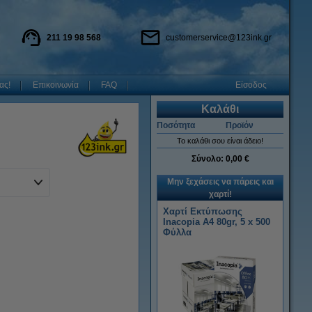
211 19 98 568
customerservice@123ink.gr
ας!
Επικοινωνία
FAQ
Είσοδος
Καλάθι
Ποσότητα
Προϊόν
Το καλάθι σου είναι άδειο!
Σύνολο:
0,00 €
Μην ξεχάσεις να πάρεις και
χαρτί!
Χαρτί Εκτύπωσης
Inacopia Α4 80gr, 5 x 500
Φύλλα