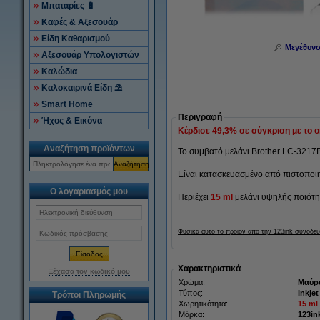
Μπαταρίες 🔋
Καφές & Αξεσουάρ
Είδη Καθαρισμού
Μεγέθυν
Αξεσουάρ Υπολογιστών
Καλώδια
Καλοκαιρινά Είδη ⛱
Smart Home
Περιγραφή
Ήχος & Εικόνα
Κέρδισε
49,3%
σε σύγκριση με το or
Αναζήτηση προϊόντων
Το συμβατό μελάνι Brother LC-3217
Αναζήτηση
Είναι κατασκευασμένο από πιστοποι
Ο λογαριασμός μου
Περιέχει
15 ml
μελάνι υψηλής ποιότ
Φυσικά αυτό το προϊόν από την 123ink συνοδεύ
Χαρακτηριστικά
Ξέχασα τον κωδικό μου
Χρώμα:
Μαύρ
Τύπος:
Inkjet
Τρόποι Πληρωμής
Χωρητικότητα:
15 ml
Μάρκα:
123in