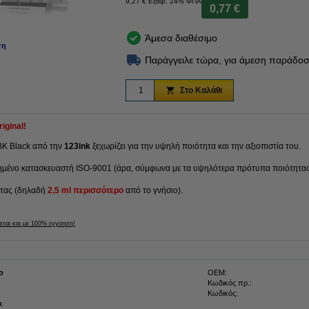
9,27 € Εξαιρ. 24% ΦΠΑ
0,77 €
Άμεσα διαθέσιμο
ση
Παράγγειλε τώρα, για άμεση παράδοσ
Στο Καλάθι
iginal!
BK Black από την
123ink
ξεχωρίζει για την υψηλή ποιότητα και την αξιοπιστία του.
ημένο κατασκευαστή ISO-9001 (άρα, σύμφωνα με τα υψηλότερα πρότυπα ποιότητας
ητας (δηλαδή
2,5 ml περισσότερο
από το γνήσιο).
εται και με 100% εγγύηση!
ο
OEM:
Κωδικός πρ.:
Κωδικός:
k