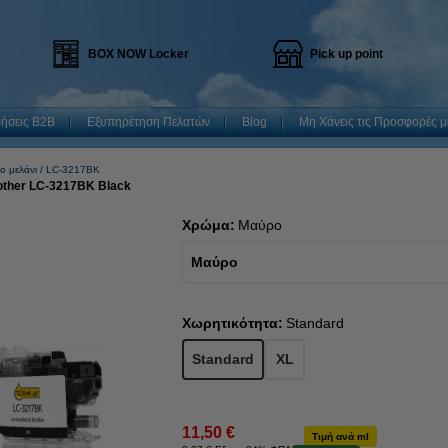
BOX NOW Locker
Pick up point
ρήσεις B2B
Εξυπηρέτηση Πελατών
Blog
Μη Χάνεις τις Προσφορές μ
ο μελάνι
LC-3217BK
rother LC-3217BK Black
Χρώμα:
Μαύρο
Μαύρο
Χωρητικότητα:
Standard
Standard
XL
11,50 €
Τιμή ανά ml