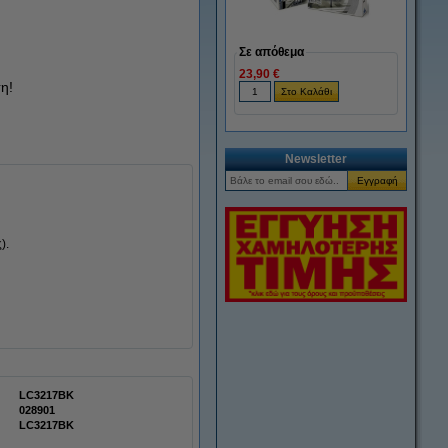
Σε απόθεμα
23,90 €
η!
Newsletter
).
LC3217BK
028901
LC3217BK