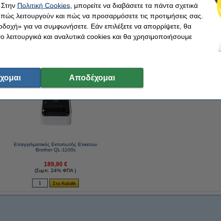
 Στην
Πολιτική Cookies
, μπορείτε να διαβάσετε τα πάντα σχετικά
, πώς λειτουργούν και πώς να προσαρμόσετε τις προτιμήσεις σας.
οδοχή» για να συμφωνήσετε. Εάν επιλέξετε να απορρίψετε, θα
 λειτουργικά και αναλυτικά cookies και θα χρησιμοποιήσουμε
ink αντί για το original!
παρόμοια αγορά με εσένα!
χομαι
Αποδέχομαι
Επαγγελματικός Εκτυπωτής Ετικετών
Brother QL-1100c
189,90 €
(Συμπ. 24% ΦΠΑ )