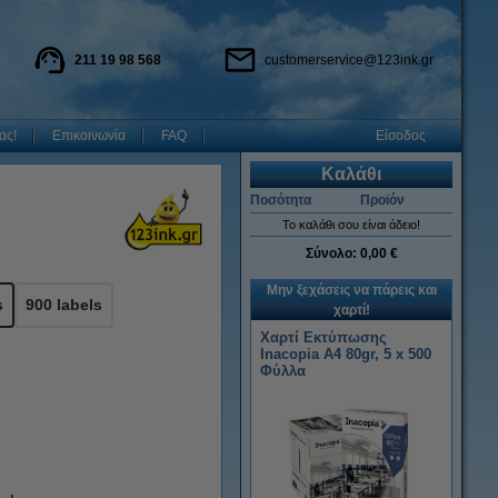
211 19 98 568
customerservice@123ink.gr
ας!
Επικοινωνία
FAQ
Είσοδος
Καλάθι
Ποσότητα
Προϊόν
Το καλάθι σου είναι άδειο!
Σύνολο:
0,00 €
Μην ξεχάσεις να πάρεις και
s
900 labels
χαρτί!
Χαρτί Εκτύπωσης
Inacopia Α4 80gr, 5 x 500
Φύλλα