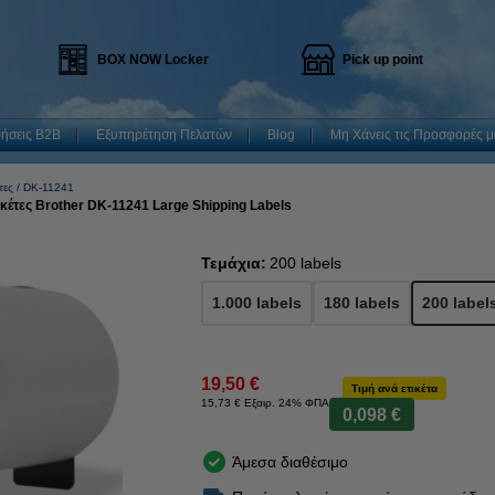
BOX NOW Locker
Pick up point
ρήσεις B2B
Εξυπηρέτηση Πελατών
Blog
Μη Χάνεις τις Προσφορές μ
τες
DK-11241
τικέτες Brother DK-11241 Large Shipping Labels
Τεμάχια:
200 labels
1.000 labels
180 labels
200 label
19,50 €
Τιμή ανά ετικέτα
15,73 € Εξαιρ. 24% ΦΠΑ
0,098 €
Άμεσα διαθέσιμο