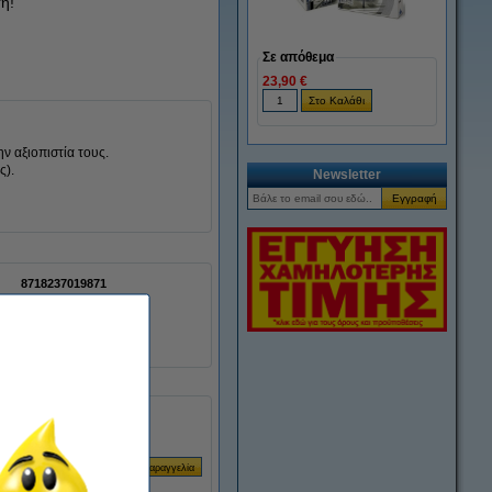
η!
Σε απόθεμα
23,90 €
ν αξιοπιστία τους.
ς).
Newsletter
8718237019871
080727
DK-11241
200 labels