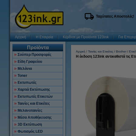
Ταχύτατες Αποστολές!
Αρχική
Η Εταιρεία
Κέρδισε με Προϊόντα 123ink
Για Επιχει
Προϊόντα
Αρχική
Ταινίες και Ετικέτες
Brother
Ετικέ
Σούπερ Προσφορές
Η έκδοση 123ink αντικαθιστά τις Ε
Είδη Γραφείου
Μελάνια
Toner
Εκτυπωτές
Χαρτιά Εκτύπωσης
Εκτυπωτές Ετικετών
Ταινίες και Ετικέτες
Μελανοταινίες
Μέσα Αποθήκευσης
3D Εκτύπωση
Φωτισμός LED