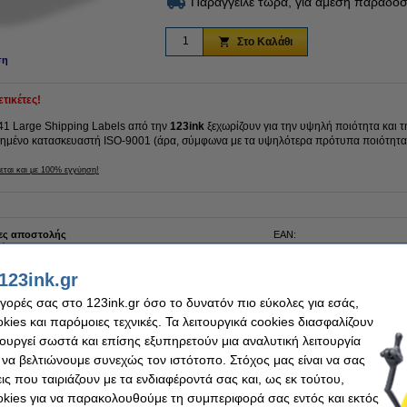
Παράγγειλε τώρα, για άμεση παράδοσ
Στο Καλάθι
ση
ετικέτες!
241 Large Shipping Labels από την
123ink
ξεχωρίζουν για την υψηλή ποιότητα και τη
ιημένο κατασκευαστή ISO-9001 (άρα, σύμφωνα με τα υψηλότερα πρότυπα ποιότητα
εται και με 100% εγγύηση!
τες αποστολής
EAN:
κόλλητο
Κωδικός πρ.:
152 x 102 mm
Κωδικός:
123ink.gr
 200 labels
Τεμάχια:
k
αγορές σας στο 123ink.gr όσο το δυνατόν πιο εύκολες για εσάς,
ies και παρόμοιες τεχνικές. Τα λειτουργικά cookies διασφαλίζουν
τουργεί σωστά και επίσης εξυπηρετούν μια αναλυτική λειτουργία
 να βελτιώνουμε συνεχώς τον ιστότοπο. Στόχος μας είναι να σας
ις που ταιριάζουν με τα ενδιαφέροντά σας και, ως εκ τούτου,
η 123ink αντικαθιστά τις Ετικέτες Brother DK-11241 Large Shipping Labels 5-pack
kies για να παρακολουθούμε τη συμπεριφορά σας εντός και εκτός