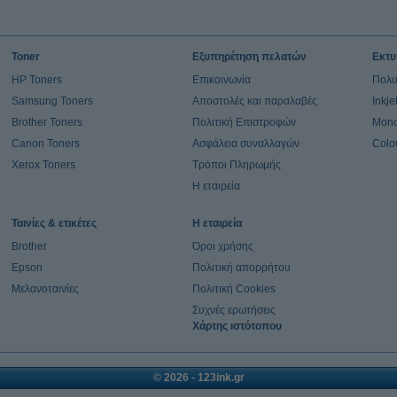
Toner
Εξυπηρέτηση πελατών
Εκτυ
HP Toners
Επικοινωνία
Πολυ
Samsung Toners
Αποστολές και παραλαβές
Inkj
Brother Toners
Πολιτική Επιστροφών
Mono
Canon Toners
Ασφάλεια συναλλαγών
Colo
Xerox Toners
Τρόποι Πληρωμής
Η εταιρεία
Ταινίες & ετικέτες
Η εταιρεία
Brother
Όροι χρήσης
Epson
Πολιτική απορρήτου
Μελανοταινίες
Πολιτική Cookies
Συχνές ερωτήσεις
Χάρτης ιστότοπου
© 2026 - 123ink.gr