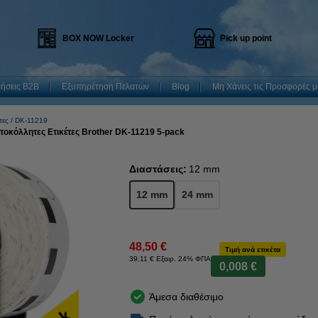
BOX NOW Locker
Pick up point
ρήσεις B2B
Εξυπηρέτηση Πελατών
Blog
Μη Χάνεις τις Προσφορές μ
τες
DK-11219
υτοκόλλητες Ετικέτες Brother DK-11219 5-pack
Διαστάσεις:
12 mm
12 mm
24 mm
48,50 €
Τιμή ανά ετικέτα
39,11 € Εξαιρ. 24% ΦΠΑ
0,008 €
Άμεσα διαθέσιμο