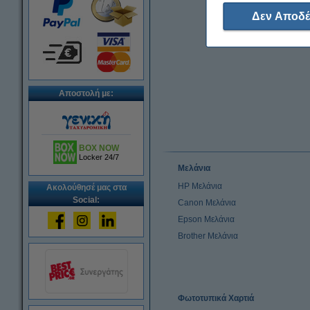
Δεν Αποδέ
Αποστολή με:
BOX NOW
Locker 24/7
Μελάνια
HP Μελάνια
Ακολούθησέ μας στα
Social:
Canon Μελάνια
Epson Μελάνια
Brother Μελάνια
Φωτοτυπικά Χαρτιά