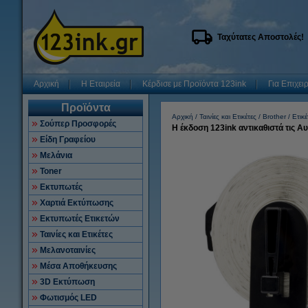
Ταχύτατες Αποστολές!
Αρχική
Η Εταιρεία
Κέρδισε με Προϊόντα 123ink
Για Επιχει
Προϊόντα
Αρχική
Ταινίες και Ετικέτες
Brother
Ετικέ
Σούπερ Προσφορές
Η έκδοση 123ink αντικαθιστά τις Α
Είδη Γραφείου
Μελάνια
Toner
Εκτυπωτές
Χαρτιά Εκτύπωσης
Εκτυπωτές Ετικετών
Ταινίες και Ετικέτες
Μελανοταινίες
Μέσα Αποθήκευσης
3D Εκτύπωση
Φωτισμός LED