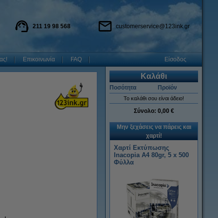
211 19 98 568
customerservice@123ink.gr
ας!
Επικοινωνία
FAQ
Είσοδος
Καλάθι
Ποσότητα
Προϊόν
Το καλάθι σου είναι άδειο!
Σύνολο:
0,00 €
Μην ξεχάσεις να πάρεις και
χαρτί!
Χαρτί Εκτύπωσης
Inacopia Α4 80gr, 5 x 500
Φύλλα