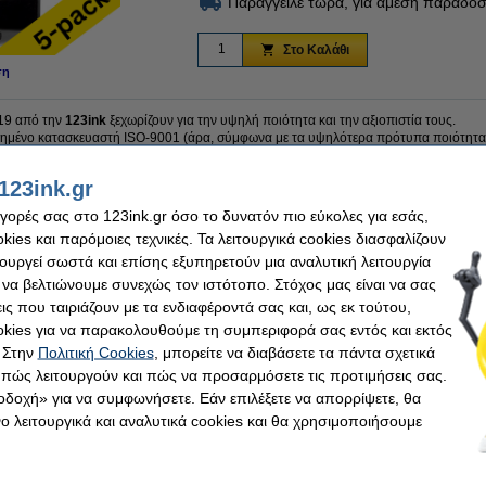
Παράγγειλε τώρα, για άμεση παράδοσ
Στο Καλάθι
ση
219 από την
123ink
ξεχωρίζουν για την υψηλή ποιότητα και την αξιοπιστία τους.
ιημένο κατασκευαστή ISO-9001 (άρα, σύμφωνα με τα υψηλότερα πρότυπα ποιότητα
ηλής ποιότητας.
123ink.gr
.
αγορές σας στο 123ink.gr όσο το δυνατόν πιο εύκολες για εσάς,
υνοδεύονται από 100% εγγύηση!
ies και παρόμοιες τεχνικές. Τα λειτουργικά cookies διασφαλίζουν
τουργεί σωστά και επίσης εξυπηρετούν μια αναλυτική λειτουργία
 να βελτιώνουμε συνεχώς τον ιστότοπο. Στόχος μας είναι να σας
k
Τεμάχια:
ις που ταιριάζουν με τα ενδιαφέροντά σας και, ως εκ τούτου,
γυλές ετικέτες
Κωδικός πρ.:
kies για να παρακολουθούμε τη συμπεριφορά σας εντός και εκτός
κόλλητο
Κωδικός:
 Στην
Πολιτική Cookies
, μπορείτε να διαβάσετε τα πάντα σχετικά
 x 12 mm
, πώς λειτουργούν και πώς να προσαρμόσετε τις προτιμήσεις σας.
οδοχή» για να συμφωνήσετε. Εάν επιλέξετε να απορρίψετε, θα
 λειτουργικά και αναλυτικά cookies και θα χρησιμοποιήσουμε
ink αντί για το original!