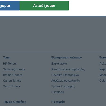
χομαι
Αποδέχομαι
Toner
Εξυπηρέτηση πελατών
Εκτυ
HP Toners
Επικοινωνία
Πολυ
Samsung Toners
Αποστολές και παραλαβές
Inkj
Brother Toners
Πολιτική Επιστροφών
Mono
Canon Toners
Ασφάλεια συναλλαγών
Colo
Xerox Toners
Τρόποι Πληρωμής
Η εταιρεία
Ταινίες & ετικέτες
Η εταιρεία