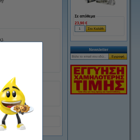
η!
Σε απόθεμα
23,90 €
ς).
Newsletter
1.200 labels
650670
DK-11219