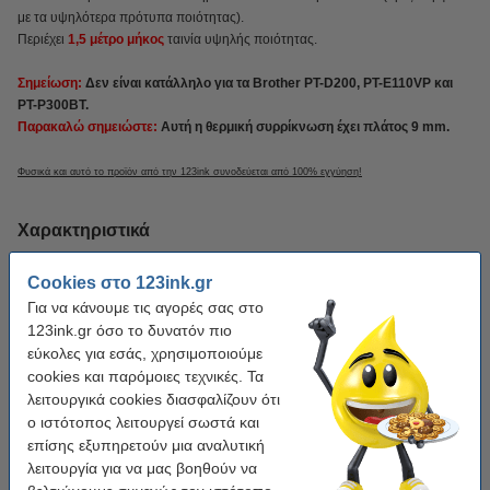
με τα υψηλότερα πρότυπα ποιότητας).
Περιέχει
1,5 μέτρο μήκος
ταινία υψηλής ποιότητας.
Σημείωση:
Δεν
είναι κατάλληλο για τα Brother PT-D200, PT-E110VP και
PT-P300BT.
Παρακαλώ σημειώστε:
Αυτή η θερμική συρρίκνωση έχει πλάτος 9 mm.
Φυσικά και αυτό το προϊόν από την 123ink συνοδεύεται από 100% εγγύηση!
Χαρακτηριστικά
Cookies στο 123ink.gr
Μάρκα:
123ink
Για να κάνουμε τις αγορές σας στο
Κατηγορία:
Heat-shrink tube
123ink.gr όσο το δυνατόν πιο
εύκολες για εσάς, χρησιμοποιούμε
Χρώμα ταινίας:
Λευκό
cookies και παρόμοιες τεχνικές. Τα
Χρώμα κειμένου:
Μαύρο
λειτουργικά cookies διασφαλίζουν ότι
ο ιστότοπος λειτουργεί σωστά και
Κωδικός:
HSe-221E
επίσης εξυπηρετούν μια αναλυτική
Κωδικός πρ.:
350597
λειτουργία για να μας βοηθούν να