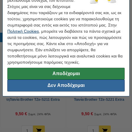
βελτιώνουμε συνεχώς τον ιστότοπο.
Στόχος μας είναι να σας δείχνουμε
Tip
διαφημίσεις που ταιριάζουν με τα ενδιαφέροντά σας και, ως εκ
Προτίμησε το συμβατό προϊόν της 123ink αντί για το original!
τούτου, χρησιμοποιούμε cookies για να παρακολουθούμε τη
συμπεριφορά σας εντός και εκτός του ιστότοπού μας. Στην
Πολιτική Cookies
, μπορείτε να διαβάσετε τα πάντα σχετικά με
αυτά τα cookies, πώς λειτουργούν και πώς να προσαρμόσετε
Δημοφιλή προϊόντα
τις προτιμήσεις σας. Κάντε κλικ στο «Αποδοχή» για να
συμφωνήσετε. Εάν επιλέξετε να απορρίψετε, θα
τοποθετήσουμε μόνο λειτουργικά και αναλυτικά cookies και θα
χρησιμοποιήσουμε παρόμοιες τεχνικές.
Αποδέχομαι
Δεν Αποδέχομαι
Η έκδοση 123ink αντικαθιστά
Η έκδοση 123ink αντικαθιστά τη
τηΤαινία Brother TZe-S211 Extra
Ταινία Brother TZe-S221 Extra
Adhesive 8m x 6mm Black on
Adhesive 8m x 9mm Black on
White
White
9,50 €
9,50 €
Συμπ. 24% ΦΠΑ
Συμπ. 24% ΦΠΑ