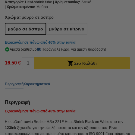
Κατηγορία:
Heat-shrink tube
Χρώμα ταινίας:
Λευκό
Χρώμα κειμένου:
Μαύρο
Χρώμα:
μαύρο σε άσπρο
μαύρο σε άσπρο
μαύρο σε κίτρινο
Εξοικονόμησε πάνω από
40%
στην ταινία!
Άμεσα διαθέσιμο
Παράγγειλε τώρα, για άμεση παράδοση!
16,50 €
Στο Καλάθι
Περιγραφή
Χαρακτηριστικά
Περιγραφή
Εξοικονόμησε πάνω από
40%
στην ταινία!
Η συμβατή ταινία Brother HSe-221E Heat Shrink Black on White από την
123ink
ξεχωρίζει για την υψηλή ποιότητα και την αξιοπιστία του. Είναι
κατασκευασμένο από πιστοποιημένο κατασκευαστή ISO-9001 (άρα, σύμφωνα