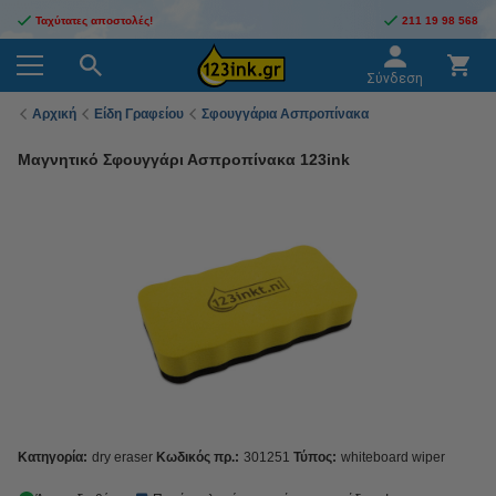
Ταχύτατες αποστολές!
211 19 98 568
Σύνδεση
Αρχική
Είδη Γραφείου
Σφουγγάρια Ασπροπίνακα
Μαγνητικό Σφουγγάρι Ασπροπίνακα 123ink
Κατηγορία:
dry eraser
Κωδικός πρ.:
301251
Τύπος:
whiteboard wiper