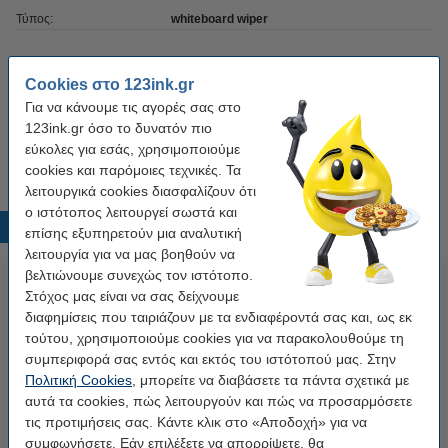
Τύπος:
whiteboard wiper
Προσφορά Σετ 3!
Cookies στο 123ink.gr
Για να κάνουμε τις αγορές σας στο
Προσφορά: Μαγνητικό Σφουγγάρι
Ασπροπίνακα 123ink 3Τεμ
123ink.gr όσο το δυνατόν πιο
6,95 €
εύκολες για εσάς, χρησιμοποιούμε
cookies και παρόμοιες τεχνικές. Τα
λειτουργικά cookies διασφαλίζουν ότι
ο ιστότοπος λειτουργεί σωστά και
Δημοφιλή προϊόντα
επίσης εξυπηρετούν μια αναλυτική
λειτουργία για να μας βοηθούν να
βελτιώνουμε συνεχώς τον ιστότοπο.
Στόχος μας είναι να σας δείχνουμε
διαφημίσεις που ταιριάζουν με τα ενδιαφέροντά σας και, ως εκ
τούτου, χρησιμοποιούμε cookies για να παρακολουθούμε τη
συμπεριφορά σας εντός και εκτός του ιστότοπού μας. Στην
Πολιτική Cookies
, μπορείτε να διαβάσετε τα πάντα σχετικά με
αυτά τα cookies, πώς λειτουργούν και πώς να προσαρμόσετε
Μαρκαδόρος Ασπροπίνακα
Σετ Μαρκαδόρων Ασπροπίνακα
τις προτιμήσεις σας. Κάντε κλικ στο «Αποδοχή» για να
123ink 2.5 mm Black
123ink 1 mm
συμφωνήσετε. Εάν επιλέξετε να απορρίψετε, θα