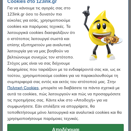
Cookies στο 123ink.gr
123ink. Οι φάκελοι έχουν παράθυρο στην αριστερή πλευρά και έχουν
διαστάσεις 110mm x 220mm - EA5/6. Είναι κατάλληλα για αποστολή
Για να κάνουμε τις αγορές σας στο
μεμονωμένων φύλλων Α4 διπλωμένα δύο φορές. Η αυτοκόλλητη λωρίδα
123ink.gr όσο το δυνατόν πιο
στους φακέλους κάνει τη σφράγισή τους γρήγορη και εύκολη. Κάθε
εύκολες για εσάς, χρησιμοποιούμε
συσκευασία περιέχει 500 φακέλους.
cookies και παρόμοιες τεχνικές. Τα
λειτουργικά cookies διασφαλίζουν ότι
Φυσικά και αυτό το προϊόν από την 123ink συνοδεύεται από 100% εγγύηση!
ο ιστότοπος λειτουργεί σωστά και
επίσης εξυπηρετούν μια αναλυτική
λειτουργία για να μας βοηθούν να
Χαρακτηριστικά
βελτιώνουμε συνεχώς τον ιστότοπο.
Στόχος μας είναι να σας δείχνουμε
Μάρκα:
123ink
διαφημίσεις που ταιριάζουν με τα ενδιαφέροντά σας και, ως εκ
τούτου, χρησιμοποιούμε cookies για να παρακολουθούμε τη
Τύπος:
service envelope
συμπεριφορά σας εντός και εκτός του ιστότοπού μας. Στην
Χρώμα:
Λευκό
Πολιτική Cookies
, μπορείτε να διαβάσετε τα πάντα σχετικά με
αυτά τα cookies, πώς λειτουργούν και πώς να προσαρμόσετε
Βάρος:
80 g/m²
τις προτιμήσεις σας. Κάντε κλικ στο «Αποδοχή» για να
Τεμάχια:
500 τεμάχια
συμφωνήσετε. Εάν επιλέξετε να απορρίψετε, θα
τοποθετήσουμε μόνο λειτουργικά και αναλυτικά cookies και θα
χρησιμοποιήσουμε παρόμοιες τεχνικές.
Tip
Σε συμβουλεύουμε να πάρεις αυτούς τους φακέλους 123ink
Αποδέχομαι