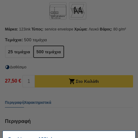
Μάρκα:
123ink
Τύπος:
service envelope
Χρώμα:
Λευκό
Βάρος:
80 g/m²
Τεμάχια:
500 τεμάχια
25 τεμάχια
500 τεμάχια
Διαθέσιμο
27,50 €
Στο Καλάθι
Περιγραφή
Χαρακτηριστικά
Περιγραφή
Στείλτε εύκολα γράμματα σε αυτούς τους λευκούς φακέλους υπηρεσιών