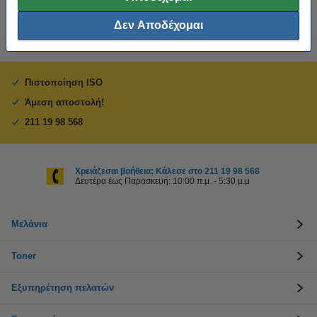
Δεν Αποδέχομαι
Πιστοποίηση ISO
Άμεση αποστολή!
211 19 98 568
Χρειάζεσαι βοήθεια; Κάλεσε στο 211 19 98 568
Δευτέρα έως Παρασκευή: 10:00 π.μ. - 5:30 μ.μ
Μελάνια
Toner
Εξυπηρέτηση πελατών