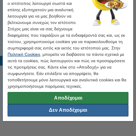
3.95 €
ο ιστότοπος λειτουργεί σωστά και
Για παραγγελίες
άνω των 60 €
το κόστος των μεταφορικών
επίσης εξυπηρετούν μια αναλυτική
είναι
2.95 €
λειτουργία για να μας βοηθούν να
Χρέωση
αντικαταβολής 2 €
για όλες τις αποστολές.
βελτιώνουμε συνεχώς τον ιστότοπο.
Για παραγγελίες με
Box Now
η χρέωση είναι
2,50 €
Στόχος μας είναι να σας δείχνουμε
διαφημίσεις που ταιριάζουν με τα ενδιαφέροντά σας και, ως εκ
τούτου, χρησιμοποιούμε cookies για να παρακολουθούμε τη
Περισσότερες πληροφορίες σχετικά με τα
έξοδα αποστολής
συμπεριφορά σας εντός και εκτός του ιστότοπού μας. Στην
Πολιτική Cookies
, μπορείτε να διαβάσετε τα πάντα σχετικά με
Νέα
αυτά τα cookies, πώς λειτουργούν και πώς να προσαρμόσετε
τις προτιμήσεις σας. Κάντε κλικ στο «Αποδοχή» για να
συμφωνήσετε. Εάν επιλέξετε να απορρίψετε, θα
τοποθετήσουμε μόνο λειτουργικά και αναλυτικά cookies και θα
χρησιμοποιήσουμε παρόμοιες τεχνικές.
Αποδέχομαι
Δεν Αποδέχομαι