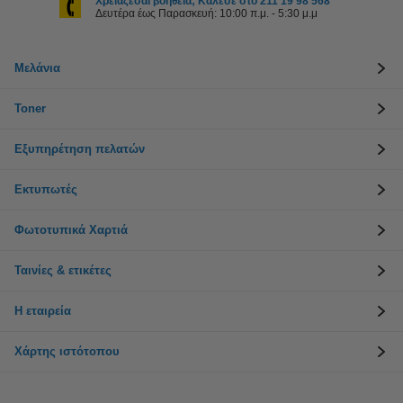
Χρειάζεσαι βοήθεια; Κάλεσε στο 211 19 98 568
Δευτέρα έως Παρασκευή: 10:00 π.μ. - 5:30 μ.μ
Μελάνια
Toner
Εξυπηρέτηση πελατών
Εκτυπωτές
Φωτοτυπικά Χαρτιά
Ταινίες & ετικέτες
Η εταιρεία
Χάρτης ιστότοπου