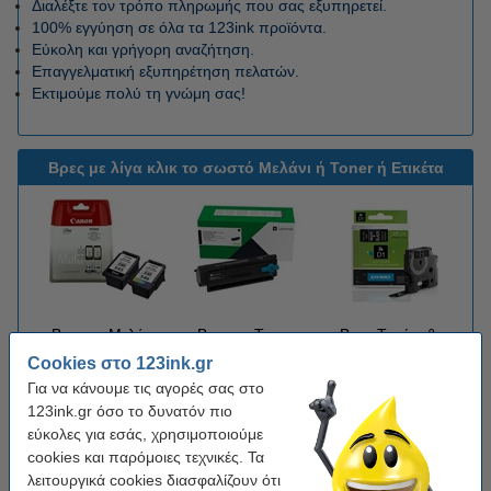
Διαλέξτε τον τρόπο πληρωμής που σας εξυπηρετεί.
100% εγγύηση σε όλα τα 123ink προϊόντα.
Εύκολη και γρήγορη αναζήτηση.
Επαγγελματική εξυπηρέτηση πελατών.
Εκτιμούμε πολύ τη γνώμη σας!
Βρες με λίγα κλικ το σωστό Μελάνι ή Toner ή Ετικέτα
Βρες το Μελάνι
Βρες το Toner
Βρες Ταινίες &
Ετικέτες
Cookies στο 123ink.gr
Για να κάνουμε τις αγορές σας στο
123ink.gr όσο το δυνατόν πιο
Έξοδα Αποστολής
εύκολες για εσάς, χρησιμοποιούμε
cookies και παρόμοιες τεχνικές. Τα
Για παραγγελίες
έως 60 €
το κόστος των μεταφορικών είναι
λειτουργικά cookies διασφαλίζουν ότι