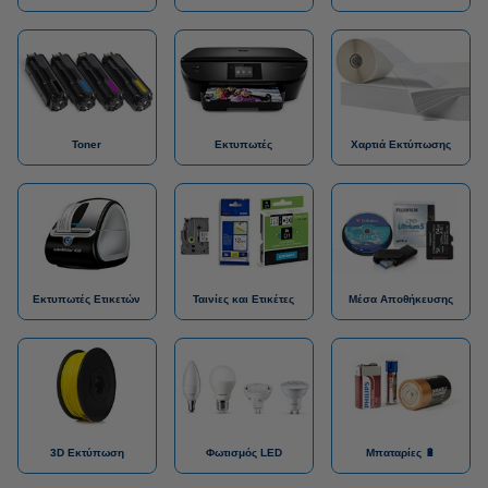
Toner
Εκτυπωτές
Χαρτιά Εκτύπωσης
Εκτυπωτές Ετικετών
Ταινίες και Ετικέτες
Μέσα Αποθήκευσης
3D Εκτύπωση
Φωτισμός LED
Μπαταρίες 🔋