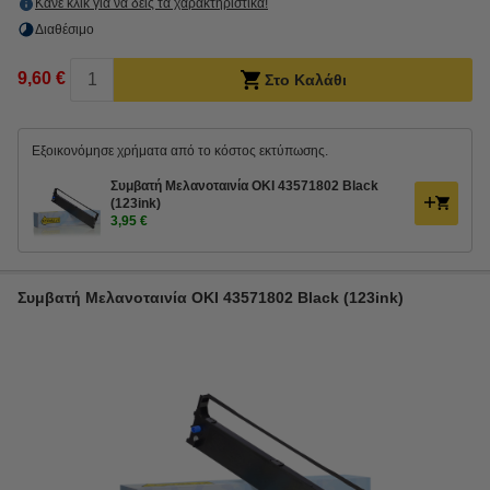
Κάνε κλικ για να δεις τα χαρακτηριστικά!
Διαθέσιμο
9,60 €
Στο Καλάθι
Εξοικονόμησε χρήματα από το κόστος εκτύπωσης.
Συμβατή Μελανοταινία OKI 43571802 Black
(123ink)
3,95 €
Συμβατή Μελανοταινία OKI 43571802 Black (123ink)