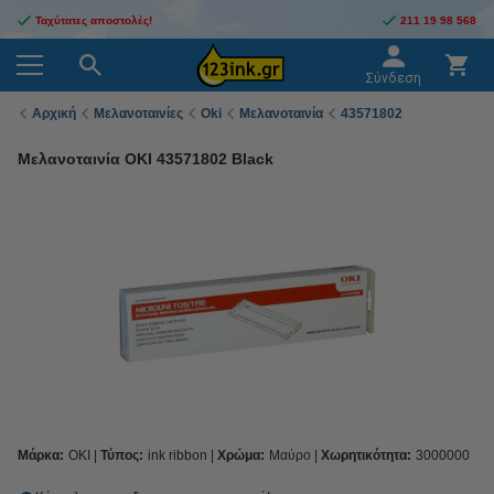
Ταχύτατες αποστολές!
211 19 98 568
Σύνδεση
Αρχική
Μελανοταινίες
Oki
Μελανοταινία
43571802
Μελανοταινία OKI 43571802 Black
Μάρκα:
OKI
Τύπος:
ink ribbon
Χρώμα:
Μαύρο
Χωρητικότητα:
3000000