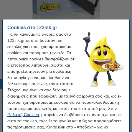
Cookies στο 123ink.gr
Μάρκα:
123ink
Τύπος:
ink ribbon
Χρώμα:
Μαύρο
Χωρητικότητα:
3000000
Για να κάνουμε τις αγορές σας στο
Κάνε κλικ για να δεις τα χαρακτηριστικά!
123ink.gr όσο το δυνατόν πιο
Διαθέσιμο
εύκολες για εσάς, χρησιμοποιούμε
cookies και παρόμοιες τεχνικές. Τα
3,95 €
λειτουργικά cookies διασφαλίζουν ότι
Στο Καλάθι
ο ιστότοπος λειτουργεί σωστά και
επίσης εξυπηρετούν μια αναλυτική
λειτουργία για να μας βοηθούν να
βελτιώνουμε συνεχώς τον ιστότοπο.
Δημοφιλή προϊόντα
Στόχος μας είναι να σας δείχνουμε
διαφημίσεις που ταιριάζουν με τα ενδιαφέροντά σας και, ως εκ
τούτου, χρησιμοποιούμε cookies για να παρακολουθούμε τη
συμπεριφορά σας εντός και εκτός του ιστότοπού μας. Στην
Πολιτική Cookies
, μπορείτε να διαβάσετε τα πάντα σχετικά με
αυτά τα cookies, πώς λειτουργούν και πώς να προσαρμόσετε
τις προτιμήσεις σας. Κάντε κλικ στο «Αποδοχή» για να