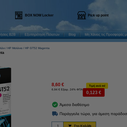
BOX NOW Locker
Pick up point
ρήσεις B2B
Εξυπηρέτηση Πελατών
Blog
Μη Χάνεις τις Προσφορές μ
λάνι
HP Μελάνια
HP GT52 Magenta
nta
8,60 €
Τιμή ανά ml
6,94 € Εξαιρ. 24% ΦΠΑ
0,123 €
Άμεσα διαθέσιμο
Παράγγειλε τώρα, για άμεση παράδοσ
Στο Καλάθι