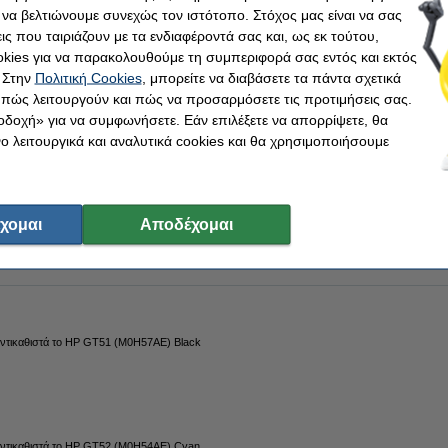
 να βελτιώνουμε συνεχώς τον ιστότοπο. Στόχος μας είναι να σας
inal!
ις που ταιριάζουν με τα ενδιαφέροντά σας και, ως εκ τούτου,
5AE) Magenta από την
123ink
ξεχωρίζει για την υψηλή ποιότητα και την αξιοπιστία τ
kies για να παρακολουθούμε τη συμπεριφορά σας εντός και εκτός
ημένο κατασκευαστή ISO-9001 (άρα, σύμφωνα με τα υψηλότερα πρότυπα ποιότητας
 Στην
Πολιτική Cookies
, μπορείτε να διαβάσετε τα πάντα σχετικά
ισσότερο
από το γνήσιο).
, πώς λειτουργούν και πώς να προσαρμόσετε τις προτιμήσεις σας.
οδοχή» για να συμφωνήσετε. Εάν επιλέξετε να απορρίψετε, θα
εται και με 100% εγγύηση!
 λειτουργικά και αναλυτικά cookies και θα χρησιμοποιήσουμε
k
Τύπος:
nta
Χωρητικότητα:
χομαι
Αποδέχομαι
47028715
Κωδικός:
3
αντικαθιστά το HP GT51 (M0H57AE) Black
αντικαθιστά το HP GT52 (M0H54AE) Cyan