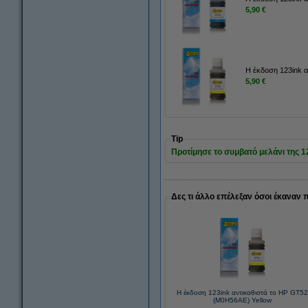
5,90 €
Η έκδοση 123ink 
5,90 €
Tip
Προτίμησε το συμβατό μελάνι της 123
Δες τι άλλο επέλεξαν όσοι έκαναν 
Η έκδοση 123ink αντικαθιστά το HP GT5
(M0H56AE) Yellow