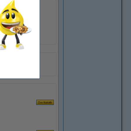
ου.
).
Inkjet
100 ml
MOH55AE