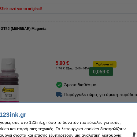
ink αντί για το original!
HP GT52 (M0H55AE) Magenta
5,90 €
Τιμή ανά ml
4,76 € Εξαιρ. 24% ΦΠΑ
0,059 €
Άμεσα διαθέσιμο
Παράγγειλε τώρα, για άμεση παράδοσ
Στο Καλάθι
123ink.gr
αγορές σας στο 123ink.gr όσο το δυνατόν πιο εύκολες για εσάς,
ies και παρόμοιες τεχνικές. Τα λειτουργικά cookies διασφαλίζουν
ση
τουργεί σωστά και επίσης εξυπηρετούν μια αναλυτική λειτουργία