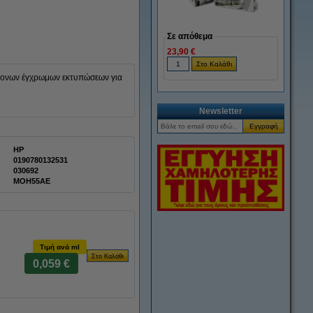
Σε απόθεμα
23,90 €
ντονων έγχρωμων εκτυπώσεων για
Newsletter
HP
0190780132531
030692
MOH55AE
Τιμή ανά ml
0,059 €