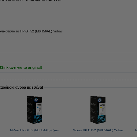
αντικαθιστά το HP GT52 (M0H56AE) Yellow
ink αντί για το original!
παρόμοια αγορά με εσένα!
2
Μελάνι HP GT52 (M0H54AE) Cyan
Μελάνι HP GT52 (M0H56AE) Yellow
Μ