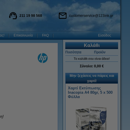
211 19 98 568
customerservice@123ink.gr
ας!
Επικοινωνία
FAQ
Είσοδος
Καλάθι
Ποσότητα
Προϊόν
Το καλάθι σου είναι άδειο!
Σύνολο:
0,00 €
Μην ξεχάσεις να πάρεις και
χαρτί!
Χαρτί Εκτύπωσης
Inacopia Α4 80gr, 5 x 500
Φύλλα
η!