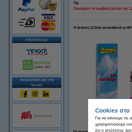
Tip
Προτίμησε το συμβατό μελάνι της 123
Η έκδοση 123ink αντικαθιστά το 
Αποστολή με:
BOX NOW
Locker 24/7
Ακολούθησέ μας στα
Social:
Cookies στο 
Για να κάνουμε τις 
χρησιμοποιούμε cook
Μεγέθυν
ότι ο ιστότοπος λει
Περιγραφή