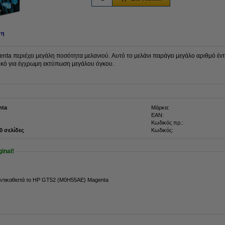
ση
ta περιέχει μεγάλη ποσότητα μελανιού. Αυτό το μελάνι παράγει μεγάλο αριθμό έ
νικό για έγχρωμη εκτύπωση μεγάλου όγκου.
nta
Μάρκα:
EAN:
Κωδικός πρ.:
00 σελίδες
Κωδικός:
inal!
αντικαθιστά το HP GT52 (M0H55AE) Magenta