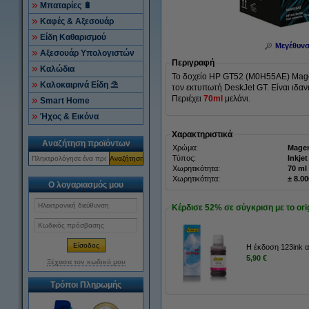
Μπαταρίες 🔋
Καφές & Αξεσουάρ
Είδη Καθαρισμού
Μεγέθυν
Αξεσουάρ Υπολογιστών
Περιγραφή
Καλώδια
Το δοχείο HP GT52 (M0H55AE) Magen
Καλοκαιρινά Είδη ⛱
τον εκτυπωτή DeskJet GT. Είναι ιδα
Περιέχει
70ml
μελάνι.
Smart Home
Ήχος & Εικόνα
Χαρακτηριστικά
Αναζήτηση προϊόντων
Χρώμα:
Mage
Τύπος:
Inkjet
Αναζήτηση
Χωρητικότητα:
70 ml
Χωρητικότητα:
± 8.0
Ο λογαριασμός μου
Κέρδισε
52%
σε σύγκριση με το orig
Η έκδοση 123ink 
5,90 €
Ξέχασα τον κωδικό μου
Τρόποι Πληρωμής