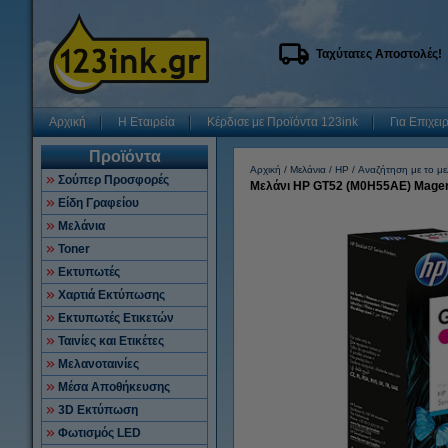
Ταχύτατες Αποστολές!
Αρχική
Η Εταιρεία
Κέρδισε με Προϊόντα 123ink
Για Επιχει
Προϊόντα
Αρχική
Μελάνια
HP
Αναζήτηση με το με
Σούπερ Προσφορές
Μελάνι HP GT52 (M0H55AE) Mage
Είδη Γραφείου
Μελάνια
Toner
Εκτυπωτές
Χαρτιά Εκτύπωσης
Εκτυπωτές Ετικετών
Ταινίες και Ετικέτες
Μελανοταινίες
Μέσα Αποθήκευσης
3D Εκτύπωση
Φωτισμός LED