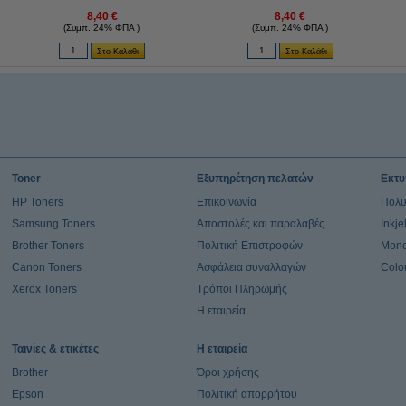
8,40 €
8,40 €
(Συμπ. 24% ΦΠΑ )
(Συμπ. 24% ΦΠΑ )
Toner
Εξυπηρέτηση πελατών
Εκτυ
HP Toners
Επικοινωνία
Πολυ
Samsung Toners
Αποστολές και παραλαβές
Inkj
Brother Toners
Πολιτική Επιστροφών
Mono
Canon Toners
Ασφάλεια συναλλαγών
Colo
Xerox Toners
Τρόποι Πληρωμής
Η εταιρεία
Ταινίες & ετικέτες
Η εταιρεία
Brother
Όροι χρήσης
Epson
Πολιτική απορρήτου