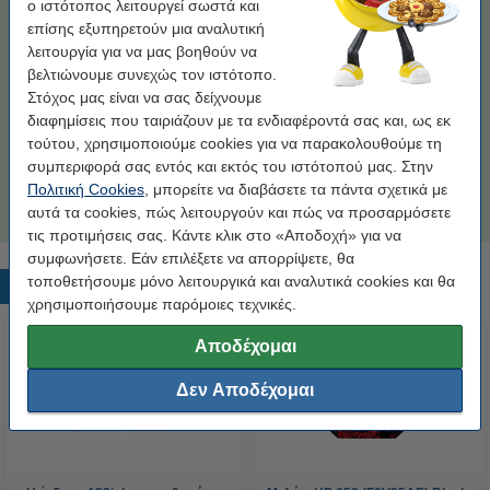
Βάλε στο καλάθι το Black
ο ιστότοπος λειτουργεί σωστά και
επίσης εξυπηρετούν μια αναλυτική
Η έκδοση 123ink αντικαθιστά το HP 652
λειτουργία για να μας βοηθούν να
(F6V25AE) Black
18,90 €
βελτιώνουμε συνεχώς τον ιστότοπο.
Στόχος μας είναι να σας δείχνουμε
διαφημίσεις που ταιριάζουν με τα ενδιαφέροντά σας και, ως εκ
Μη ξεχάσεις το Χαρτί Εκτύπωσης!
τούτου, χρησιμοποιούμε cookies για να παρακολουθούμε τη
Χαρτί Εκτύπωσης Inacopia Office Α4, 80gr (500
συμπεριφορά σας εντός και εκτός του ιστότοπού μας. Στην
φύλλα)
Πολιτική Cookies
, μπορείτε να διαβάσετε τα πάντα σχετικά με
4,99 €
αυτά τα cookies, πώς λειτουργούν και πώς να προσαρμόσετε
τις προτιμήσεις σας. Κάντε κλικ στο «Αποδοχή» για να
συμφωνήσετε. Εάν επιλέξετε να απορρίψετε, θα
τοποθετήσουμε μόνο λειτουργικά και αναλυτικά cookies και θα
Δημοφιλή προϊόντα
χρησιμοποιήσουμε παρόμοιες τεχνικές.
Αποδέχομαι
Δεν Αποδέχομαι