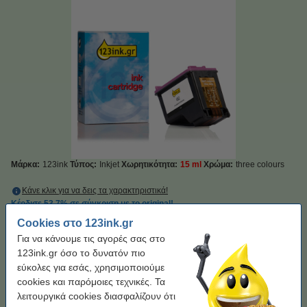
Μάρκα:
123ink
Τύπος:
Inkjet
Χωρητικότητα:
15 ml
Χρώμα:
three colours
Κάνε κλικ για να δεις τα χαρακτηριστικά!
Κέρδισε
53,7%
σε σύγκριση με το original!
Άμεσα διαθέσιμο
Παράγγειλε τώρα, για άμεση παράδοση!
Cookies στο 123ink.gr
Για να κάνουμε τις αγορές σας στο
Τιμή ανά ml
1,19 €
123ink.gr όσο το δυνατόν πιο
εύκολες για εσάς, χρησιμοποιούμε
17,90 €
Στο Καλάθι
cookies και παρόμοιες τεχνικές. Τα
λειτουργικά cookies διασφαλίζουν ότι