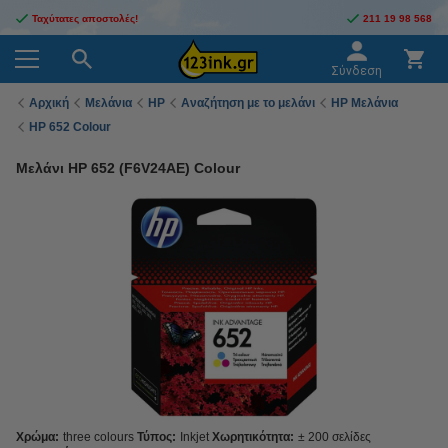
Ταχύτατες αποστολές!
211 19 98 568
Σύνδεση
Αρχική
Μελάνια
HP
Αναζήτηση με το μελάνι
HP Μελάνια
HP 652 Colour
Μελάνι HP 652 (F6V24AE) Colour
Χρώμα:
three colours
Τύπος:
Inkjet
Χωρητικότητα:
± 200 σελίδες