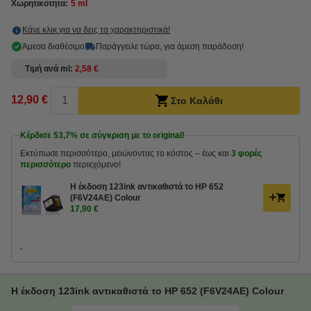
Χωρητικότητα:
5 ml
Κάνε κλικ για να δεις τα χαρακτηριστικά!
Άμεσα διαθέσιμο
Παράγγειλε τώρα, για άμεση παράδοση!
Τιμή ανά ml
2,58 €
12,90 €
Στο Καλάθι
Κέρδισε
53,7%
σε σύγκριση με το original!
Εκτύπωσε περισσότερο, μειώνοντας το κόστος – έως και
3 φορές
περισσότερο
περιεχόμενο!
Η έκδοση 123ink αντικαθιστά το HP 652
(F6V24AE) Colour
17,90 €
Η έκδοση 123ink αντικαθιστά το HP 652 (F6V24AE) Colour