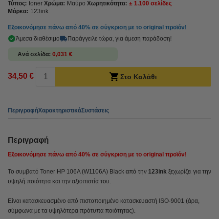
Τύπος:
toner
Χρώμα:
Μαύρο
Χωρητικότητα:
± 1.100 σελίδες
Μάρκα:
123ink
Εξοικονόμησε πάνω από
40%
σε σύγκριση με το original προϊόν!
Άμεσα διαθέσιμο
Παράγγειλε τώρα, για άμεση παράδοση!
Ανά σελίδα
0,031 €
34,50 €
Στο Καλάθι
Περιγραφή
Χαρακτηριστικά
Συστάσεις
Περιγραφή
Εξοικονόμησε πάνω από
40%
σε σύγκριση με το original προϊόν!
Το συμβατό Toner HP 106A (W1106A) Black από την
123ink
ξεχωρίζει για την
υψηλή ποιότητα και την αξιοπιστία του.
Είναι κατασκευασμένο από πιστοποιημένο κατασκευαστή ISO-9001 (άρα,
σύμφωνα με τα υψηλότερα πρότυπα ποιότητας).