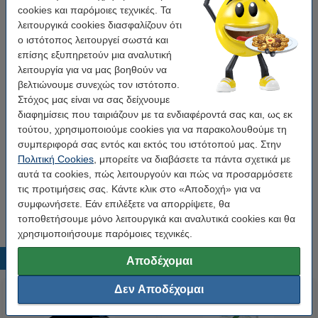
cookies και παρόμοιες τεχνικές. Τα
λειτουργικά cookies διασφαλίζουν ότι
Πρόσθεσε και Χαρτί
ο ιστότοπος λειτουργεί σωστά και
επίσης εξυπηρετούν μια αναλυτική
Χαρτί Εκτύπωσης Inacopia Office Α4, 80gr, 5 x
500 Φύλλα
λειτουργία για να μας βοηθούν να
23,90 €
βελτιώνουμε συνεχώς τον ιστότοπο.
Στόχος μας είναι να σας δείχνουμε
Επωφεληθείτε με το 2-pack!
διαφημίσεις που ταιριάζουν με τα ενδιαφέροντά σας και, ως εκ
τούτου, χρησιμοποιούμε cookies για να παρακολουθούμε τη
Η έκδοση 123ink αντικαθιστά τη διπλή
συμπεριφορά σας εντός και εκτός του ιστότοπού μας. Στην
συσκευασία Toner HP 106A (W1106A) Black
64,50 €
Πολιτική Cookies
, μπορείτε να διαβάσετε τα πάντα σχετικά με
αυτά τα cookies, πώς λειτουργούν και πώς να προσαρμόσετε
τις προτιμήσεις σας. Κάντε κλικ στο «Αποδοχή» για να
Tip
συμφωνήσετε. Εάν επιλέξετε να απορρίψετε, θα
Προτίμησε το συμβατό toner της 123ink αντί για το original!
τοποθετήσουμε μόνο λειτουργικά και αναλυτικά cookies και θα
χρησιμοποιήσουμε παρόμοιες τεχνικές.
Δημοφιλή προϊόντα
Αποδέχομαι
Δεν Αποδέχομαι