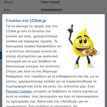
Μάρκα:
Faber-Castell
EAN:
9556089886307
Κατηγορία:
γόμα
Cookies στο 123ink.gr
OEM:
Για να κάνουμε τις αγορές σας στο
188730
123ink.gr όσο το δυνατόν πιο
Τεμάχια:
1
εύκολες για εσάς, χρησιμοποιούμε
cookies και παρόμοιες τεχνικές. Τα
λειτουργικά cookies διασφαλίζουν ότι
ο ιστότοπος λειτουργεί σωστά και
Δημοφιλή προϊόντα
επίσης εξυπηρετούν μια αναλυτική
λειτουργία για να μας βοηθούν να
βελτιώνουμε συνεχώς τον ιστότοπο.
Στόχος μας είναι να σας δείχνουμε
διαφημίσεις που ταιριάζουν με τα ενδιαφέροντά σας και, ως εκ
τούτου, χρησιμοποιούμε cookies για να παρακολουθούμε τη
συμπεριφορά σας εντός και εκτός του ιστότοπού μας. Στην
Πολιτική Cookies
, μπορείτε να διαβάσετε τα πάντα σχετικά με
αυτά τα cookies, πώς λειτουργούν και πώς να προσαρμόσετε
Κλασέρ Αρχειοθέτησης 123ink
Πλαστικός χάρακας 123ink (20
τις προτιμήσεις σας. Κάντε κλικ στο «Αποδοχή» για να
Α4 Χάρτινο 80 mm Black 5Τεμ
εκ.)
συμφωνήσετε. Εάν επιλέξετε να απορρίψετε, θα