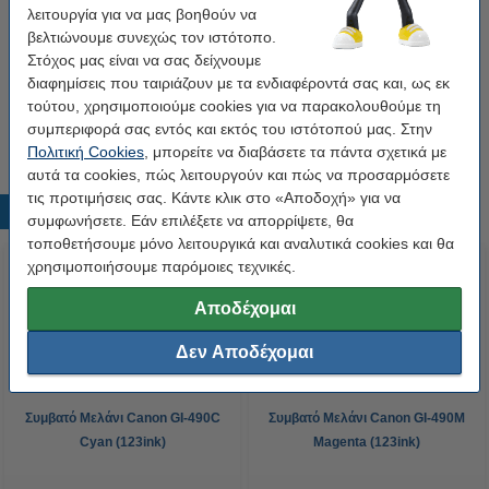
λειτουργία για να μας βοηθούν να
Συμβατό Μελάνι Canon GI-490 BK/C/M/Y 4-pack
βελτιώνουμε συνεχώς τον ιστότοπο.
(123ink)
10,50 €
Στόχος μας είναι να σας δείχνουμε
διαφημίσεις που ταιριάζουν με τα ενδιαφέροντά σας και, ως εκ
τούτου, χρησιμοποιούμε cookies για να παρακολουθούμε τη
Tip
συμπεριφορά σας εντός και εκτός του ιστότοπού μας. Στην
Προτίμησε το συμβατό μελάνι της 123ink αντί για το original!
Πολιτική Cookies
, μπορείτε να διαβάσετε τα πάντα σχετικά με
αυτά τα cookies, πώς λειτουργούν και πώς να προσαρμόσετε
τις προτιμήσεις σας. Κάντε κλικ στο «Αποδοχή» για να
Δημοφιλή προϊόντα
συμφωνήσετε. Εάν επιλέξετε να απορρίψετε, θα
τοποθετήσουμε μόνο λειτουργικά και αναλυτικά cookies και θα
χρησιμοποιήσουμε παρόμοιες τεχνικές.
Αποδέχομαι
Δεν Αποδέχομαι
Συμβατό Μελάνι Canon GI-490C
Συμβατό Μελάνι Canon GI-490M
Cyan (123ink)
Magenta (123ink)