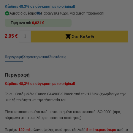
Κέρδισε
48,3%
σε σύγκριση με το original!
Άμεσα διαθέσιμο
Παράγγειλε τώρα, για άμεση παράδοση!
Τιμή ανά ml
0,021 €
2,95 €
Στο Καλάθι
Περιγραφή
Χαρακτηριστικά
Συστάσεις
Περιγραφή
Κέρδισε
48,3%
σε σύγκριση με το original!
Το συμβατό μελάνι Canon GI-490BK Black από την
123ink
ξεχωρίζει για την
υψηλή ποιότητα και την αξιοπιστία του.
Είναι κατασκευασμένο από πιστοποιημένο κατασκευαστή ISO-9001 (άρα,
σύμφωνα με τα υψηλότερα πρότυπα ποιότητας).
Περιέχει
140 ml
μελάνι υψηλής ποιότητας (δηλαδή
5 ml περισσότερο
από το