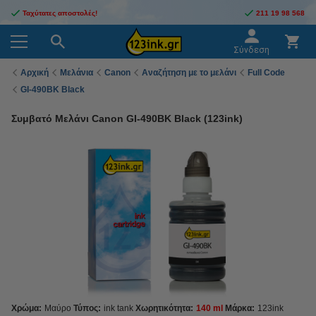
Ταχύτατες αποστολές!
211 19 98 568
Σύνδεση
Αρχική
Μελάνια
Canon
Αναζήτηση με το μελάνι
Full Code
GI-490BK Black
Συμβατό Μελάνι Canon GI-490BK Black (123ink)
Χρώμα:
Μαύρο
Τύπος:
ink tank
Χωρητικότητα:
140 ml
Μάρκα:
123ink