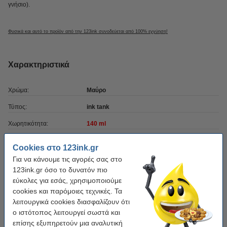
γνήσιο).
Φυσικά και αυτό το προϊόν από την 123ink συνοδεύεται από 100% εγγύηση!
Χαρακτηριστικά
Χρώμα:
Μαύρο
Τύπος:
ink tank
Χωρητικότητα:
140 ml
Μάρκα:
123ink
Cookies στο 123ink.gr
OEM:
0663C001
Για να κάνουμε τις αγορές σας στο
123ink.gr όσο το δυνατόν πιο
Κωδικός πρ.:
011673
εύκολες για εσάς, χρησιμοποιούμε
Κωδικός:
cookies και παρόμοιες τεχνικές. Τα
0663C001
λειτουργικά cookies διασφαλίζουν ότι
ο ιστότοπος λειτουργεί σωστά και
Βάλε στο καλάθι το 4-pack
επίσης εξυπηρετούν μια αναλυτική