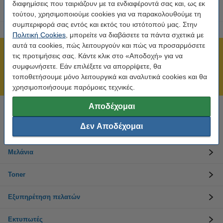
διαφημίσεις που ταιριάζουν με τα ενδιαφέροντά σας και, ως εκ
τούτου, χρησιμοποιούμε cookies για να παρακολουθούμε τη
συμπεριφορά σας εντός και εκτός του ιστότοπού μας. Στην
Πολιτική Cookies
, μπορείτε να διαβάσετε τα πάντα σχετικά με
αυτά τα cookies, πώς λειτουργούν και πώς να προσαρμόσετε
Πιστοποίηση ISO
τις προτιμήσεις σας. Κάντε κλικ στο «Αποδοχή» για να
συμφωνήσετε. Εάν επιλέξετε να απορρίψετε, θα
Άμεση αποστολή!
τοποθετήσουμε μόνο λειτουργικά και αναλυτικά cookies και θα
211 19 98 568
χρησιμοποιήσουμε παρόμοιες τεχνικές.
Αποδέχομαι
Χρειάζεσαι βοήθεια; Κάλεσε στο 211 19 98 568
Δευτέρα έως Παρασκευή: 10:00 π.μ. - 5:30 μ.μ
Δεν Αποδέχομαι
Μελάνια
Toner
Εξυπηρέτηση πελατών
Εκτυπωτές