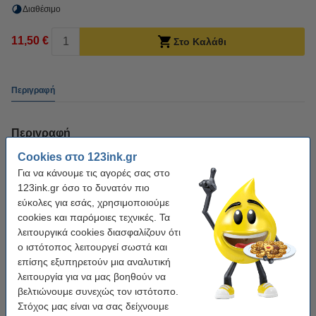
Διαθέσιμο
11,50 €
Στο Καλάθι
Περιγραφή
Περιγραφή
Cookies στο 123ink.gr
Η κασέτα καθαρισμού υψηλής χωρητικότητας Canon PGI-580PGBK XXL
Για να κάνουμε τις αγορές σας στο
Photo Black εξαιρετικά υψηλής χωρητικότητας (123ink) μπορεί να
123ink.gr όσο το δυνατόν πιο
χρησιμοποιηθεί για περίπου 10 καθαρισμούς.
εύκολες για εσάς, χρησιμοποιούμε
Θέλετε να απολαμβάνετε τον εκτυπωτή σας όσο το δυνατόν περισσότερο,
cookies και παρόμοιες τεχνικές. Τα
επομένως ο κατά καιρούς καθαρισμός είναι σημαντικός. Μια κασέτα
λειτουργικά cookies διασφαλίζουν ότι
καθαρισμού εμποδίζει το φράξιμο των ακροφυσίων στην κεφαλή εκτύπωσης
ο ιστότοπος λειτουργεί σωστά και
και μπορεί να βελτιώσει την ποιότητα εκτύπωσης.
επίσης εξυπηρετούν μια αναλυτική
λειτουργία για να μας βοηθούν να
Πληροφορίες
βελτιώνουμε συνεχώς τον ιστότοπο.
Οδηγίες χρήσης των κασετών καθαρισμού.
Στόχος μας είναι να σας δείχνουμε