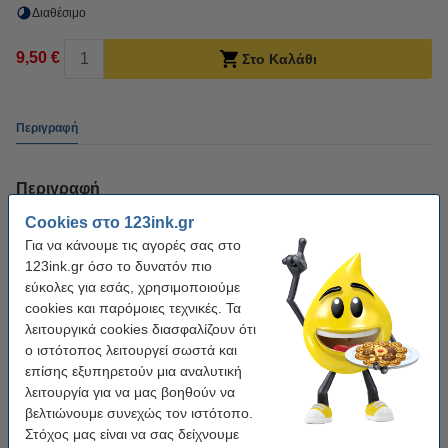
Διαθέσιμο
9,50 €
Στο Καλάθι
Περιγραφή
Περιγραφή
Cookies στο 123ink.gr
Η κασέτα καθαρισμού Canon CLI-581M XXL εξαιρετικά υψηλής
Για να κάνουμε τις αγορές σας στο
χωρητικότητας Magenta (123ink) μπορεί να χρησιμοποιηθεί για περίπου 10
123ink.gr όσο το δυνατόν πιο
καθαρισμούς.
εύκολες για εσάς, χρησιμοποιούμε
Θέλετε να απολαμβάνετε τον εκτυπωτή σας όσο το δυνατόν περισσότερο,
cookies και παρόμοιες τεχνικές. Τα
επομένως ο κατά καιρούς καθαρισμός είναι σημαντικός. Μια κασέτα
λειτουργικά cookies διασφαλίζουν ότι
καθαρισμού εμποδίζει το φράξιμο των ακροφυσίων στην κεφαλή εκτύπωσης
ο ιστότοπος λειτουργεί σωστά και
και μπορεί να βελτιώσει την ποιότητα εκτύπωσης.
επίσης εξυπηρετούν μια αναλυτική
λειτουργία για να μας βοηθούν να
Πληροφορίες
βελτιώνουμε συνεχώς τον ιστότοπο.
Οδηγίες χρήσης των κασετών καθαρισμού.
Στόχος μας είναι να σας δείχνουμε