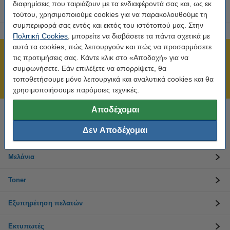
διαφημίσεις που ταιριάζουν με τα ενδιαφέροντά σας και, ως εκ
τούτου, χρησιμοποιούμε cookies για να παρακολουθούμε τη
συμπεριφορά σας εντός και εκτός του ιστότοπού μας. Στην
Πολιτική Cookies
, μπορείτε να διαβάσετε τα πάντα σχετικά με
αυτά τα cookies, πώς λειτουργούν και πώς να προσαρμόσετε
Πιστοποίηση ISO
τις προτιμήσεις σας. Κάντε κλικ στο «Αποδοχή» για να
συμφωνήσετε. Εάν επιλέξετε να απορρίψετε, θα
Άμεση αποστολή!
τοποθετήσουμε μόνο λειτουργικά και αναλυτικά cookies και θα
211 19 98 568
χρησιμοποιήσουμε παρόμοιες τεχνικές.
Αποδέχομαι
Χρειάζεσαι βοήθεια; Κάλεσε στο 211 19 98 568
Δευτέρα έως Παρασκευή: 10:00 π.μ. - 5:30 μ.μ
Δεν Αποδέχομαι
Μελάνια
Toner
Εξυπηρέτηση πελατών
Εκτυπωτές