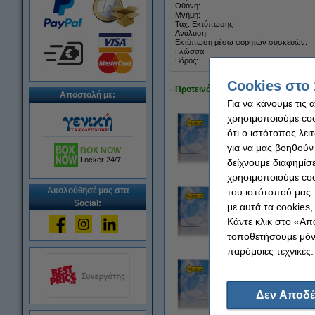
Οθόνη:
Μνήμη:
Ταχ. Εκτύπωσης :
Ανάλυση:
Εκτύπωση μέσω φορητών συσκευών:
Γλώσσα:
Βάρος:
Cookies στο 
Προτεινόμενα προϊόντα
Αποστολή με:
Για να κάνουμε τις 
χρησιμοποιούμε cook
Η έκδοση 123ink α
ότι ο ιστότοπος λει
8,95 €
για να μας βοηθούν
BOX NOW
Locker 24/7
δείχνουμε διαφημίσε
χρησιμοποιούμε coo
Ακολούθησέ μας στα
του ιστότοπού μας.
Προσφορά: Η ταινί
Social:
με αυτά τα cookies
42,50 €
Κάντε κλικ στο «Απ
τοποθετήσουμε μόνο
παρόμοιες τεχνικές.
Η έκδοση 123ink α
7,95 €
Δεν Αποδέ