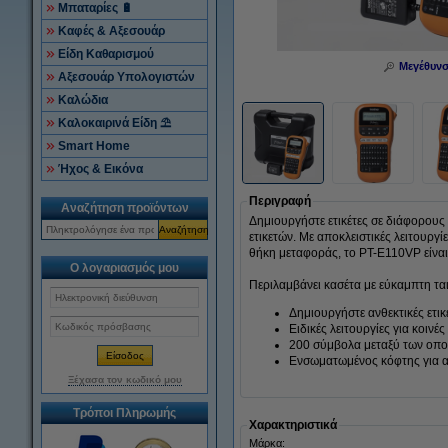
Μπαταρίες 🔋
Καφές & Αξεσουάρ
Είδη Καθαρισμού
Μεγέθυν
Αξεσουάρ Υπολογιστών
Καλώδια
Καλοκαιρινά Είδη ⛱
Smart Home
Ήχος & Εικόνα
Περιγραφή
Αναζήτηση προϊόντων
Δημιουργήστε ετικέτες σε διάφορους
Αναζήτηση
ετικετών. Με αποκλειστικές λειτουργί
θήκη μεταφοράς, το PT-E110VP είναι 
Ο λογαριασμός μου
Περιλαμβάνει κασέτα με εύκαμπτη τα
Δημιουργήστε ανθεκτικές ετι
Ειδικές λειτουργίες για κοινέ
200 σύμβολα μεταξύ των οπο
Ενσωματωμένος κόφτης για 
Ξέχασα τον κωδικό μου
Τρόποι Πληρωμής
Χαρακτηριστικά
Μάρκα: