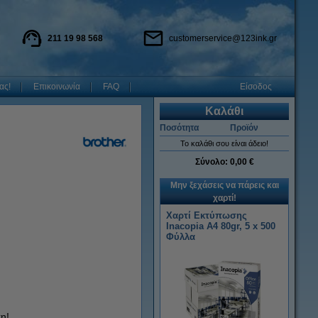
211 19 98 568
customerservice@123ink.gr
ας!
Επικοινωνία
FAQ
Είσοδος
Καλάθι
Ποσότητα
Προϊόν
Το καλάθι σου είναι άδειο!
Σύνολο:
0,00 €
Μην ξεχάσεις να πάρεις και
χαρτί!
Χαρτί Εκτύπωσης
Inacopia Α4 80gr, 5 x 500
Φύλλα
η!