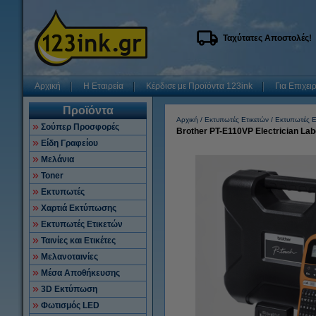
Ταχύτατες Αποστολές!
Αρχική
Η Εταιρεία
Κέρδισε με Προϊόντα 123ink
Για Επιχει
Προϊόντα
Αρχική
Εκτυπωτές Ετικετών
Εκτυπωτές Ε
Σούπερ Προσφορές
Brother PT-E110VP Electrician Labe
Είδη Γραφείου
Μελάνια
Toner
Εκτυπωτές
Χαρτιά Εκτύπωσης
Εκτυπωτές Ετικετών
Ταινίες και Ετικέτες
Μελανοταινίες
Μέσα Αποθήκευσης
3D Εκτύπωση
Φωτισμός LED