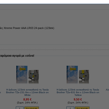
ίες Xtreme Power AAA LR03 24-pack (123ink)
παρόμοια αγορά με εσένα!
Η έκδοση 123ink αντικαθιστά τη Ταινία
Η έκδοση 123ink αντικαθιστά τη Ταινία
Αλ
e
Brother TZe-231 8m x 12mm Black on
Brother TZe-631 8m x 12mm Black on
White
Yellow
8,95 €
9,50 €
(Συμπ. 24% ΦΠΑ )
(Συμπ. 24% ΦΠΑ )