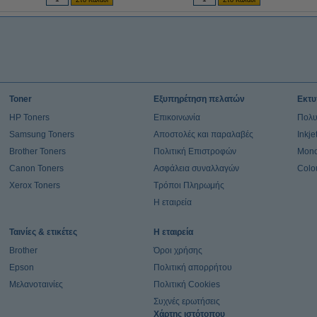
Toner
Εξυπηρέτηση πελατών
Εκτυ
HP Toners
Επικοινωνία
Πολυ
Samsung Toners
Αποστολές και παραλαβές
Inkj
Brother Toners
Πολιτική Επιστροφών
Mono
Canon Toners
Ασφάλεια συναλλαγών
Colo
Xerox Toners
Τρόποι Πληρωμής
Η εταιρεία
Ταινίες & ετικέτες
Η εταιρεία
Brother
Όροι χρήσης
Epson
Πολιτική απορρήτου
Μελανοταινίες
Πολιτική Cookies
Συχνές ερωτήσεις
Χάρτης ιστότοπου