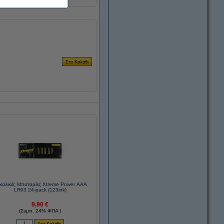
καλικές Μπαταρίες Xtreme Power AAA
LR03 24-pack (123ink)
9,90 €
(Συμπ. 24% ΦΠΑ )