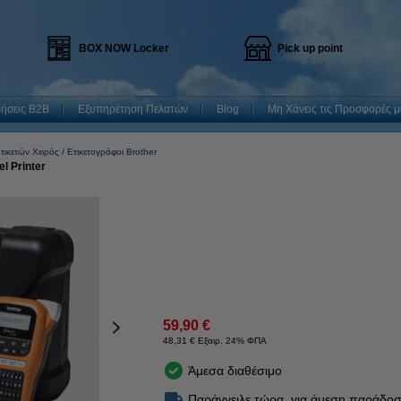
BOX NOW Locker
Pick up point
ρήσεις B2B
Εξυπηρέτηση Πελατών
Blog
Μη Χάνεις τις Προσφορές μ
τικετών Χειρός
Ετικετογράφοι Brother
l Printer
59,90 €
48,31 € Εξαιρ. 24% ΦΠΑ
Άμεσα διαθέσιμο
Παράγγειλε τώρα, για άμεση παράδοσ