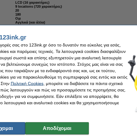
LCD (16 χαρακτήρες)
9 locations (720 χαρακτήρες)
20
180
Οχι
Αγγλικά (και άλλα)
400 gr
123ink.gr
αγορές σας στο 123ink.gr όσο το δυνατόν πιο εύκολες για εσάς,
ies και παρόμοιες τεχνικές. Τα λειτουργικά cookies διασφαλίζουν
ντικαθιστά τη Ταινία Brother TZe-231 8m x 12mm Black on White
τουργεί σωστά και επίσης εξυπηρετούν μια αναλυτική λειτουργία
 να βελτιώνουμε συνεχώς τον ιστότοπο. Στόχος μας είναι να σας
ις που ταιριάζουν με τα ενδιαφέροντά σας και, ως εκ τούτου,
kies για να παρακολουθούμε τη συμπεριφορά σας εντός και εκτός
 Στην
Πολιτική Cookies
, μπορείτε να διαβάσετε τα πάντα σχετικά
α 5x 123ink της μάρκας Brother αντικαθιστά την ταινία Brother TZe-231 μαύρη σε λευκό 12 
, πώς λειτουργούν και πώς να προσαρμόσετε τις προτιμήσεις σας.
οδοχή» για να συμφωνήσετε. Εάν επιλέξετε να απορρίψετε, θα
 λειτουργικά και αναλυτικά cookies και θα χρησιμοποιήσουμε
ντικαθιστά την Ταινία Brother TZe-221 8m x 9mm Black on White
χομαι
Αποδέχομαι