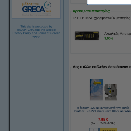
Χρειάζεσαι Μπαταρίες;
To PT-E110VP χρησιμοποιεί 6 μπαταρίες
This site is protected by
reCAPTCHA and the Google
Privacy Policy
and
Terms of Service
Αλκαλικές Μπαταρ
apply.
9,90 €
Δες τι άλλο επέλεξαν όσοι έκαναν 
Η έκδοση 123ink αντικαθιστά την Ταινία
Brother TZe-221 8m x 9mm Black on Whit
7,95 €
(Συμπ. 24% ΦΠΑ )