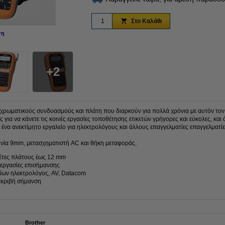
Στο Καλάθι
ση
Μεγέθυνση
2
 χρωματικούς συνδυασμούς και πλάτη που διαρκούν για πολλά χρόνια με αυτόν το
ες για να κάνετε τις κοινές εργασίες τοποθέτησης ετικετών γρήγορες και εύκολες, κα
ένα ανεκτίμητο εργαλείο για ηλεκτρολόγους και άλλους επαγγελματίες επαγγελματίε
ινία 9mm, μετασχηματιστή AC και θήκη μεταφοράς.
κέτες πλάτους έως 12 mm
ς εργασίες επισήμανσης
ίων ηλεκτρολόγος, AV, Datacom
ακριβή σήμανση
Brother