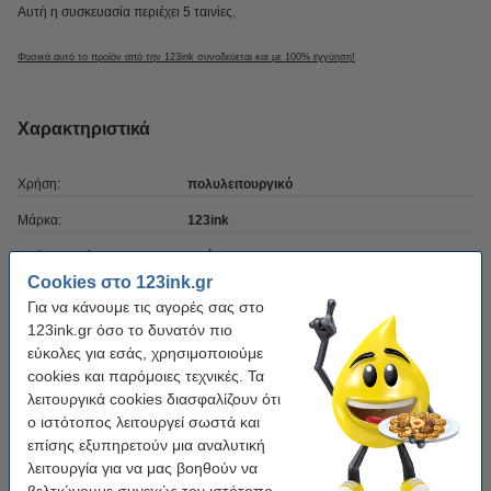
Αυτή η συσκευασία περιέχει 5 ταινίες.
Φυσικά αυτό το προϊόν από την 123ink συνοδεύεται και με 100% εγγύηση!
Χαρακτηριστικά
Χρήση:
πολυλειτουργικό
Μάρκα:
123ink
Χρώμα κειμένου:
Μαύρο
Cookies στο 123ink.gr
Χρώμα ταινίας:
Διαφανής
Για να κάνουμε τις αγορές σας στο
Διαστάσεις:
123ink.gr όσο το δυνατόν πιο
6 mm x 8 m
εύκολες για εσάς, χρησιμοποιούμε
Κατηγορία:
πλαστικοποιημένο
cookies και παρόμοιες τεχνικές. Τα
λειτουργικά cookies διασφαλίζουν ότι
Βάρος:
50 g
ο ιστότοπος λειτουργεί σωστά και
Τεμάχια:
5 τεμάχια
επίσης εξυπηρετούν μια αναλυτική
λειτουργία για να μας βοηθούν να
Κωδικός πρ.:
650634