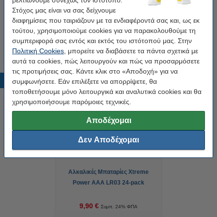
βελτιώνουμε συνεχώς τον ιστότοπο.
Κωδικός:
TZe-111
Στόχος μας είναι να σας δείχνουμε
διαφημίσεις που ταιριάζουν με τα ενδιαφέροντά σας και, ως εκ
τούτου, χρησιμοποιούμε cookies για να παρακολουθούμε τη
Tip
συμπεριφορά σας εντός και εκτός του ιστότοπού μας. Στην
Προτίμησε το συμβατό προϊόν της 123ink αντί για το original!
Πολιτική Cookies
, μπορείτε να διαβάσετε τα πάντα σχετικά με
αυτά τα cookies, πώς λειτουργούν και πώς να προσαρμόσετε
τις προτιμήσεις σας. Κάντε κλικ στο «Αποδοχή» για να
Δημοφιλή προϊόντα
συμφωνήσετε. Εάν επιλέξετε να απορρίψετε, θα
τοποθετήσουμε μόνο λειτουργικά και αναλυτικά cookies και θα
χρησιμοποιήσουμε παρόμοιες τεχνικές.
Αποδέχομαι
Δεν Αποδέχομαι
Αλκαλικές Μπαταρίες Xtreme
Power AAA LR03 24-pack
(123ink)
9,90 €
Συμπ. 24% ΦΠΑ