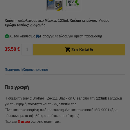
Χρήση:
πολυλειτουργικό
Μάρκα:
123ink
Χρώμα κειμένου:
Μαύρο
Χρώμα ταινίας:
Διαφανής
Άμεσα διαθέσιμο
Παράγγειλε τώρα, για άμεση παράδοση!
35,50 €
Στο Καλάθι
Περιγραφή
Χαρακτηριστικά
Περιγραφή
Η συμβατή ταινία Brother TZe-111 Black on Clear από την
123ink
ξεχωρίζει
για την υψηλή ποιότητα και την αξιοπιστία της.
Είναι κατασκευασμένη από πιστοποιημένο κατασκευαστή ISO-9001 (άρα,
σύμφωνα με τα υψηλότερα πρότυπα ποιότητας).
Περιέχει
8 μέτρα
υψηλής ποιότητας.