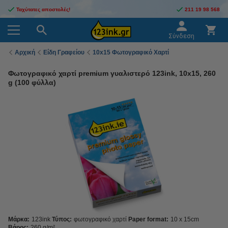
Ταχύτατες αποστολές!
211 19 98 568
Σύνδεση
Αρχική
Είδη Γραφείου
10x15 Φωτογραφικό Χαρτί
Φωτογραφικό χαρτί premium γυαλιστερό 123ink, 10x15, 260
g (100 φύλλα)
Μάρκα:
123ink
Τύπος:
φωτογραφικό χαρτί
Paper format:
10 x 15cm
Βάρος:
260 g/m²