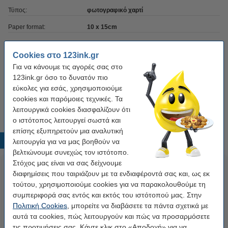
Τύπος:
φωτογραφικό χαρτί
Paper format:
10 x 15cm
Βάρος:
260 g/m²
Cookies στο 123ink.gr
Χωρητικότητα:
100 Φύλλα
Για να κάνουμε τις αγορές σας στο
123ink.gr όσο το δυνατόν πιο
Αδιάβροχο:
Ναι
εύκολες για εσάς, χρησιμοποιούμε
Συμβατό με:
εκτυπωτές inkjet
cookies και παρόμοιες τεχνικές. Τα
λειτουργικά cookies διασφαλίζουν ότι
ο ιστότοπος λειτουργεί σωστά και
επίσης εξυπηρετούν μια αναλυτική
Δημοφιλή προϊόντα
λειτουργία για να μας βοηθούν να
βελτιώνουμε συνεχώς τον ιστότοπο.
Στόχος μας είναι να σας δείχνουμε
διαφημίσεις που ταιριάζουν με τα ενδιαφέροντά σας και, ως εκ
τούτου, χρησιμοποιούμε cookies για να παρακολουθούμε τη
συμπεριφορά σας εντός και εκτός του ιστότοπού μας. Στην
Πολιτική Cookies
, μπορείτε να διαβάσετε τα πάντα σχετικά με
αυτά τα cookies, πώς λειτουργούν και πώς να προσαρμόσετε
τις προτιμήσεις σας. Κάντε κλικ στο «Αποδοχή» για να