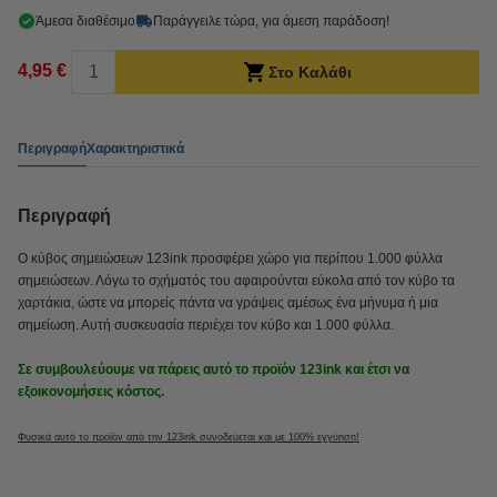
Άμεσα διαθέσιμο
Παράγγειλε τώρα, για άμεση παράδοση!
4,95 €
Στο Καλάθι
Περιγραφή
Χαρακτηριστικά
Περιγραφή
Ο κύβος σημειώσεων 123ink προσφέρει χώρο για περίπου 1.000 φύλλα
σημειώσεων. Λόγω το σχήματός του αφαιρούνται εύκολα από τον κύβο τα
χαρτάκια, ώστε να μπορείς πάντα να γράψεις αμέσως ένα μήνυμα ή μια
σημείωση. Αυτή συσκευασία περιέχει τον κύβο και 1.000 φύλλα.
Σε συμβουλεύουμε να πάρεις αυτό το προϊόν 123ink και έτσι να
εξοικονομήσεις κόστος.
Φυσικά αυτό το προϊόν από την 123ink συνοδεύεται και με 100% εγγύηση!