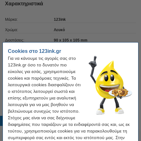
Χαρακτηριστικά
Μάρκα:
123ink
Χρώμα:
Λευκό
Διαστάσεις:
90 x 105 x 105 mm
Κατηγορία:
Cookies στο 123ink.gr
wood-free paper
Για να κάνουμε τις αγορές σας στο
Κωδικός πρ.:
300625
123ink.gr όσο το δυνατόν πιο
εύκολες για εσάς, χρησιμοποιούμε
Αρ. Φύλλων:
1.000 Φύλλα
cookies και παρόμοιες τεχνικές. Τα
Συμβατό με:
89x89x90 mm
λειτουργικά cookies διασφαλίζουν ότι
ο ιστότοπος λειτουργεί σωστά και
Τύπος:
memo cube
επίσης εξυπηρετούν μια αναλυτική
λειτουργία για να μας βοηθούν να
βελτιώνουμε συνεχώς τον ιστότοπο.
Στόχος μας είναι να σας δείχνουμε
Δημοφιλή προϊόντα
διαφημίσεις που ταιριάζουν με τα ενδιαφέροντά σας και, ως εκ
τούτου, χρησιμοποιούμε cookies για να παρακολουθούμε τη
συμπεριφορά σας εντός και εκτός του ιστότοπού μας. Στην