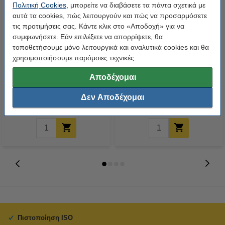
Πολιτική Cookies
, μπορείτε να διαβάσετε τα πάντα σχετικά με
αυτά τα cookies, πώς λειτουργούν και πώς να προσαρμόσετε
τις προτιμήσεις σας. Κάντε κλικ στο «Αποδοχή» για να
συμφωνήσετε. Εάν επιλέξετε να απορρίψετε, θα
τοποθετήσουμε μόνο λειτουργικά και αναλυτικά cookies και θα
χρησιμοποιήσουμε παρόμοιες τεχνικές.
Στυλό 123ink 10 τμχ Blue
Προσφορά: Συρραπτικό 123ink
24/6-8 & 1000 συρραπτικά
Αποδέχομαι
Δεν Αποδέχομαι
4,50 €
14,90 €
Συμπ. 24% ΦΠΑ
Συμπ. 24% ΦΠΑ
Πιστοποίηση ISO